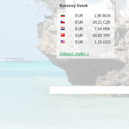
Kurzový lístok
EUR
1,96 BGN
EUR
24,21 CZK
EUR
7,54 HRK
EUR
54,93 TRY
EUR
1,15 USD
Zobraziť všetky »