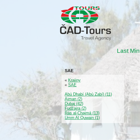
Last Min
SAE
«
Krajiny
«
SAE
Abú Dhabí (Abú Zabí) (11)
Ajman (2)
Dubaj (42)
Fudžajra (2)
Rás al-Chajmá (13)
Umm Al Quwain (1)