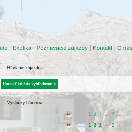
ute
Exotika
Poznávacie zájazdy
Kontakt
O ná
Hľadanie zájazdov
Výsledky hľadania
1
2
3
...
7
...
1
2
3
...
7
...