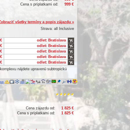
Cena s príplatkami od:
999 €
Zobraziť všetky termíny a popis zájazdu »
Strava: all Inclusive
 €
odlet: Bratislava
 €
odlet: Bratislava
 €
odlet: Bratislava
 €
odlet: Bratislava
 €
odlet: Bratislava
i komplexu nájdete upravenú subtropickú
Cena zájazdu od:
1 825 €
Cena s príplatkami od:
1 825 €