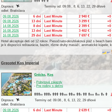
Doprava:
Termíny od: 09.08., 8, 6, 13, 22, 29 dňové
odlet: Bratislava
09.08.2026
6 dní
Last Minute
2 940 €
+0
09.08.2026
13 dní
Last Minute
3 299 €
+0
14.08.2026
8 dní
Last Minute
2 399 €
+0
16.08.2026
13 dní
Last Minute
3 402 €
+0
16.08.2026
29 dní
Last Minute
7 697 €
+0
Hotel akceptuje deti od 12 rokov. Piesočnato-okruhliaková pláž s beach bar
je k dispozícii reštaurácia, bazén, rôzne druhy masáží, aromatické kúpele, k
Grecotel Kos Imperial
Grécko
,
Kos
-
Pobytové zájazdy
-
Pre rodiny s deťmi
Doprava:
Termíny od: 09.08., 8, 6, 13, 22, 29 dňové
odlet: Bratislava
09.08.2026
6 dní
Last Minute
2 639 €
+0