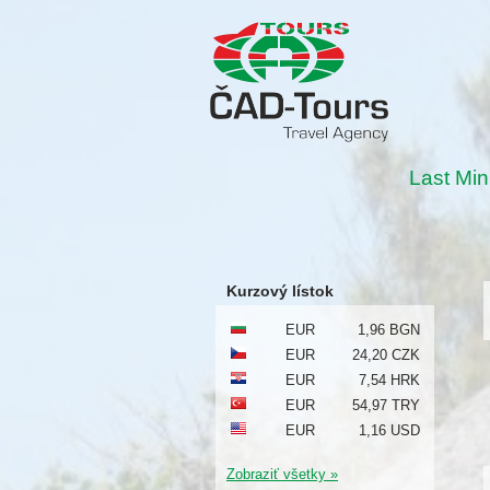
Last Min
Kurzový lístok
EUR
1,96 BGN
EUR
24,20 CZK
EUR
7,54 HRK
EUR
54,97 TRY
EUR
1,16 USD
Zobraziť všetky »