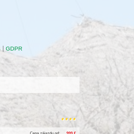
s
GDPR
Cena zájazdu od:
999 €