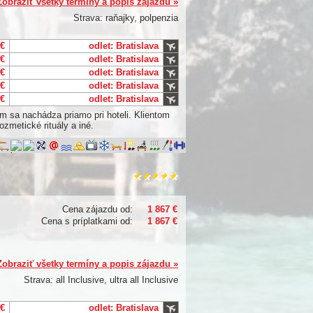
Zobraziť všetky termíny a popis zájazdu »
Strava: raňajky, polpenzia
 €
odlet: Bratislava
 €
odlet: Bratislava
 €
odlet: Bratislava
 €
odlet: Bratislava
 €
odlet: Bratislava
om sa nachádza priamo pri hoteli. Klientom
ozmetické rituály a iné.
Cena zájazdu od:
1 867 €
Cena s príplatkami od:
1 867 €
Zobraziť všetky termíny a popis zájazdu »
Strava: all Inclusive, ultra all Inclusive
 €
odlet: Bratislava