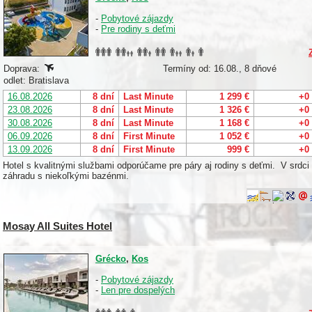
-
Pobytové zájazdy
-
Pre rodiny s deťmi
Doprava:
Termíny od: 16.08., 8 dňové
odlet: Bratislava
16.08.2026
8 dní
Last Minute
1 299 €
+0
23.08.2026
8 dní
Last Minute
1 326 €
+0
30.08.2026
8 dní
Last Minute
1 168 €
+0
06.09.2026
8 dní
First Minute
1 052 €
+0
13.09.2026
8 dní
First Minute
999 €
+0
Hotel s kvalitnými službami odporúčame pre páry aj rodiny s deťmi. V srdc
záhradu s niekoľkými bazénmi.
Mosay All Suites Hotel
Grécko
,
Kos
-
Pobytové zájazdy
-
Len pre dospelých