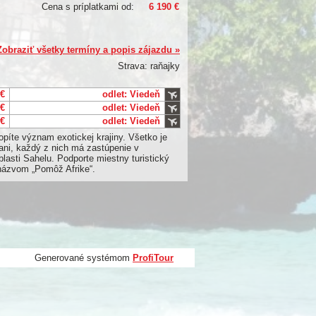
Cena s príplatkami od:
6 190 €
Zobraziť všetky termíny a popis zájazdu »
Strava: raňajky
 €
odlet: Viedeň
 €
odlet: Viedeň
 €
odlet: Viedeň
opíte význam exotickej krajiny. Všetko je
mani, každý z nich má zastúpenie v
blasti Sahelu. Podporte miestny turistický
názvom „Pomôž Afrike“.
Generované systémom
ProfiTour