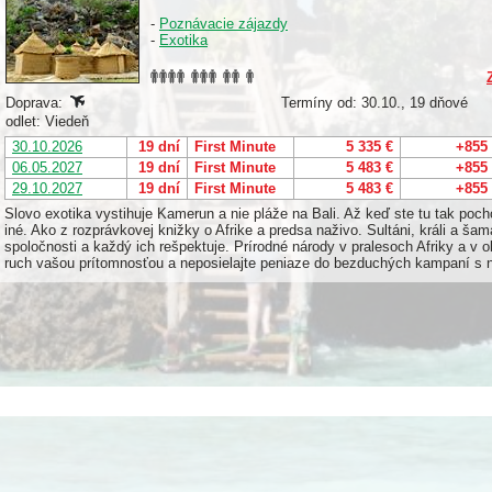
-
Poznávacie zájazdy
-
Exotika
Doprava:
Termíny od: 30.10., 19 dňové
odlet: Viedeň
30.10.2026
19 dní
First Minute
5 335 €
+855
06.05.2027
19 dní
First Minute
5 483 €
+855
29.10.2027
19 dní
First Minute
5 483 €
+855
Slovo exotika vystihuje Kamerun a nie pláže na Bali. Až keď ste tu tak poch
iné. Ako z rozprávkovej knižky o Afrike a predsa naživo. Sultáni, králi a ša
spoločnosti a každý ich rešpektuje. Prírodné národy v pralesoch Afriky a v o
ruch vašou prítomnosťou a neposielajte peniaze do bezduchých kampaní s 