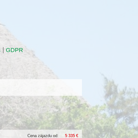
s
GDPR
Cena zájazdu od:
5 335 €