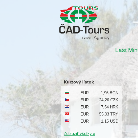
Last Min
Kurzový lístok
EUR
1,96 BGN
EUR
24,26 CZK
EUR
7,54 HRK
EUR
55,03 TRY
EUR
1,15 USD
Zobraziť všetky »