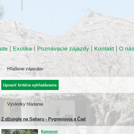
ute
Exotika
Poznávacie zájazdy
Kontakt
O ná
Hľadanie zájazdov
Výsledky hľadania
Z džungle na Saharu - Pygmejovia a Čad
Kamerun