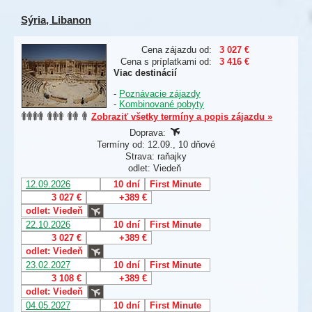
Sýria, Libanon
Cena zájazdu od:
3 027 €
Cena s príplatkami od:
3 416 €
Viac destinácií
-
Poznávacie zájazdy
-
Kombinované pobyty
Zobraziť všetky termíny a popis zájazdu »
Doprava:
Termíny od: 12.09., 10 dňové
Strava: raňajky
odlet: Viedeň
12.09.2026
10 dní
First Minute
3 027 €
+389 €
odlet: Viedeň
22.10.2026
10 dní
First Minute
3 027 €
+389 €
odlet: Viedeň
23.02.2027
10 dní
First Minute
3 108 €
+389 €
odlet: Viedeň
04.05.2027
10 dní
First Minute