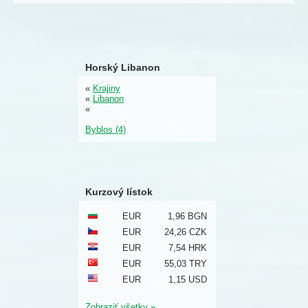
Horský Libanon
«
Krajiny
«
Libanon
«
Byblos (4)
Kurzový lístok
EUR
1,96 BGN
EUR
24,26 CZK
EUR
7,54 HRK
EUR
55,03 TRY
EUR
1,15 USD
Zobraziť všetky »