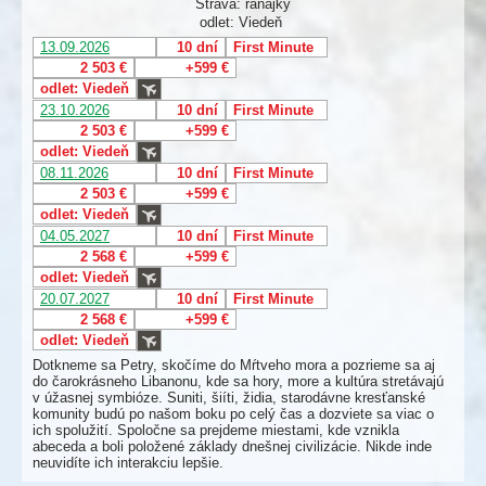
Strava: raňajky
odlet: Viedeň
13.09.2026
10 dní
First Minute
2 503 €
+599 €
odlet: Viedeň
23.10.2026
10 dní
First Minute
2 503 €
+599 €
odlet: Viedeň
08.11.2026
10 dní
First Minute
2 503 €
+599 €
odlet: Viedeň
04.05.2027
10 dní
First Minute
2 568 €
+599 €
odlet: Viedeň
20.07.2027
10 dní
First Minute
2 568 €
+599 €
odlet: Viedeň
Dotkneme sa Petry, skočíme do Mŕtveho mora a pozrieme sa aj
do čarokrásneho Libanonu, kde sa hory, more a kultúra stretávajú
v úžasnej symbióze. Suniti, šiíti, židia, starodávne kresťanské
komunity budú po našom boku po celý čas a dozviete sa viac o
ich spolužití. Spoločne sa prejdeme miestami, kde vznikla
abeceda a boli položené základy dnešnej civilizácie. Nikde inde
neuvidíte ich interakciu lepšie.