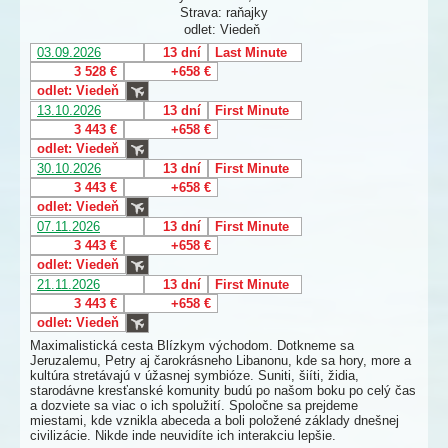
Strava: raňajky
odlet: Viedeň
03.09.2026
13 dní
Last Minute
3 528 €
+658 €
odlet: Viedeň
13.10.2026
13 dní
First Minute
3 443 €
+658 €
odlet: Viedeň
30.10.2026
13 dní
First Minute
3 443 €
+658 €
odlet: Viedeň
07.11.2026
13 dní
First Minute
3 443 €
+658 €
odlet: Viedeň
21.11.2026
13 dní
First Minute
3 443 €
+658 €
odlet: Viedeň
Maximalistická cesta Blízkym východom. Dotkneme sa
Jeruzalemu, Petry aj čarokrásneho Libanonu, kde sa hory, more a
kultúra stretávajú v úžasnej symbióze. Suniti, šiíti, židia,
starodávne kresťanské komunity budú po našom boku po celý čas
a dozviete sa viac o ich spolužití. Spoločne sa prejdeme
miestami, kde vznikla abeceda a boli položené základy dnešnej
civilizácie. Nikde inde neuvidíte ich interakciu lepšie.