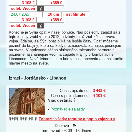
3 108 €
+389 €
odlet: Viedeň
24.07.2027
10 dní
First Minute
3 108 €
+389 €
odlet: Viedeň
Konečne je Sýria opäť v našej ponuke. Náš posledný zájazd sa z
tejto krajiny vrátil v roku 2012, odvtedy tu už žiaľ zúrila krvavá
vojna. Zdá sa, že Sýrii opäť bliká na lepšie časy. Opäť môžeme
pozrieť do krajiny, ktorá sa kedysi označovala za najbezpečnejšiu
na svete. V sprievode nášho skúseného miestneho partnera si
pozrieme najznámejšie veci na západe krajiny v kombinácii s
Libanonom. Navštívime miesto kde vznikla abeceda a aj najstaršie
hlavné mesto na svete.
Izrael - Jordánsko - Libanon
Cena zájazdu od:
3 443 €
Cena s príplatkami od:
4 101 €
Viac destinácií
-
Poznávacie zájazdy
Zobraziť všetky termíny a popis zájazdu »
Doprava:
Termíny od: 03.09., 13 dňové