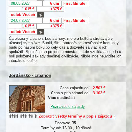
08.05.2027
6 dní
First Minute
1 615 €
+375 €
odlet: Viedeň
24.07.2027
6 dní
First Minute
1 615 €
+375 €
odlet: Viedeň
Čarokrásny Libanon, kde sa hory, more a kultúra stretávajú v
úžasnej symbióze. Suniti, šiíti, starodávne kresťanské komunity
budú po našom boku po celý čas a dozviete sa viac o ich
spolužití. Spoločne sa prejdeme miestami, kde vznikla abeceda a
boli položené základy dnešnej civilizácie. Nikde inde neuvidíte ich
interakciu lepšie.
Jordánsko - Libanon
Cena zájazdu od:
2 503 €
Cena s príplatkami od:
3 102 €
Viac destinácií
-
Poznávacie zájazdy
Zobraziť všetky termíny a popis zájazdu »
Doprava:
Termíny od: 13.09., 10 dňové