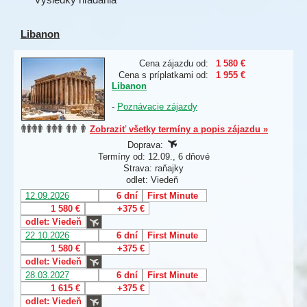
Libanon
Cena zájazdu od:
1 580 €
Cena s príplatkami od:
1 955 €
Libanon
-
Poznávacie zájazdy
Zobraziť všetky termíny a popis zájazdu »
Doprava:
Termíny od: 12.09., 6 dňové
Strava: raňajky
odlet: Viedeň
12.09.2026
6 dní
First Minute
1 580 €
+375 €
odlet: Viedeň
22.10.2026
6 dní
First Minute
1 580 €
+375 €
odlet: Viedeň
28.03.2027
6 dní
First Minute
1 615 €
+375 €
odlet: Viedeň