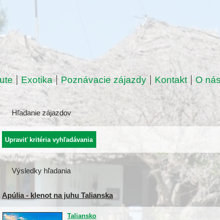
ute
Exotika
Poznávacie zájazdy
Kontakt
O ná
Hľadanie zájazdov
Výsledky hľadania
Apúlia - klenot na juhu Talianska
Taliansko