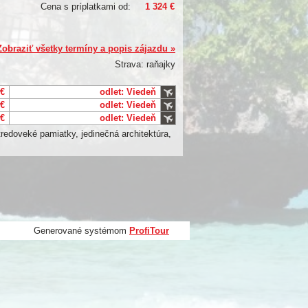
Cena s príplatkami od:
1 324 €
Zobraziť všetky termíny a popis zájazdu »
Strava: raňajky
 €
odlet: Viedeň
 €
odlet: Viedeň
 €
odlet: Viedeň
tredoveké pamiatky, jedinečná architektúra,
Generované systémom
ProfiTour