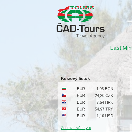
Last Min
Kurzový lístok
EUR
1,96 BGN
EUR
24,20 CZK
EUR
7,54 HRK
EUR
54,97 TRY
EUR
1,16 USD
Zobraziť všetky »