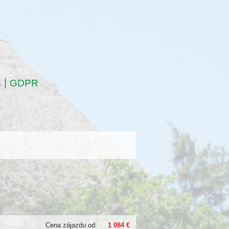
s
GDPR
Cena zájazdu od:
1 084 €