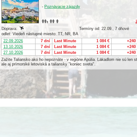
-
Poznávacie zájazdy
Doprava:
Termíny od: 22.09., 7 dňové
odlet: Viedeň nástupné miesto: TT, NR, BA
22.09.2026
7 dní
Last Minute
1 084 €
+240
13.10.2026
7 dní
Last Minute
1 084 €
+240
27.10.2026
7 dní
Last Minute
1 084 €
+240
Zažite Taliansko ako ho nepoznáte - v regióne Apúlia. Lákadlom nie sú len s
ale aj prímorské letoviská a taliansky "koniec sveta".