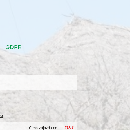
s
GDPR
ko
Cena zájazdu od:
278 €