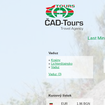
Last Min
Vaduz
«
Krajiny
«
Lichtenštajnsko
«
Vaduz
Vaduz (3)
Kurzový lístok
EUR
1,96 BGN