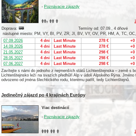
-
Poznávacie zájazdy
Doprava:
Termíny od: 07.09., 4 dňové
nástupné miesto: PM, VY, BI, PV, ZR, JI, BV, VY, OV, PR, HM, A, TC, O
07.09.2026
4 dni
Last Minute
278 €
+0
14.09.2026
4 dni
Last Minute
278 €
+0
21.05.2027
4 dni
Last Minute
298 €
+0
28.05.2027
4 dni
Last Minute
298 €
+0
07.06.2027
4 dni
Last Minute
298 €
+0
Zavítejte s námi do jednoho z nejmenších států Lichtenštejnska – země s bo
Lichtenštejnsko leží na svazích předhůří Alp v údolí Alpského Rýna. Jméno t
odvozeno od jména šlechtického rodu, kterému patřil, tedy Lichtenštejnů.
Jedinečný zájazd po 4 krajinách Európy
Viac destinácií
-
Poznávacie zájazdy