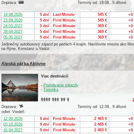
Doprava:
Termíny od: 19.08., 5 dňové
19.08.2026
5 dní
Last Minute
345 €
+0
23.09.2026
5 dní
First Minute
345 €
+0
24.03.2027
5 dní
First Minute
369 €
+0
28.04.2027
5 dní
First Minute
369 €
+0
05.05.2027
5 dní
First Minute
369 €
+0
Jedinečný autobusový zájazd po perlách 4 krajín. Navštívite miesta ako M
na Rýne, Konstanz a Vadúz.
Alpská päťka Aktívne
Viac destinácií
-
Poznávacie zájazdy
-
Turistika
Doprava:
Termíny od: 12.09., 9 dňové
odlet: Viedeň
12.09.2026
9 dní
First Minute
2 465 €
+0
03.10.2026
9 dní
First Minute
2 465 €
+0
16.04.2027
9 dní
First Minute
2 465 €
+0