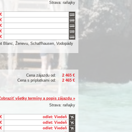
Strava: raňajky
 €
 €
 €
 €
 €
ont Blanc, Ženevu, Schaffhausen, Vodopády
Cena zájazdu od:
2 465 €
Cena s príplatkami od:
2 465 €
Zobraziť všetky termíny a popis zájazdu »
Strava: raňajky
 €
odlet: Viedeň
 €
odlet: Viedeň
 €
odlet: Viedeň