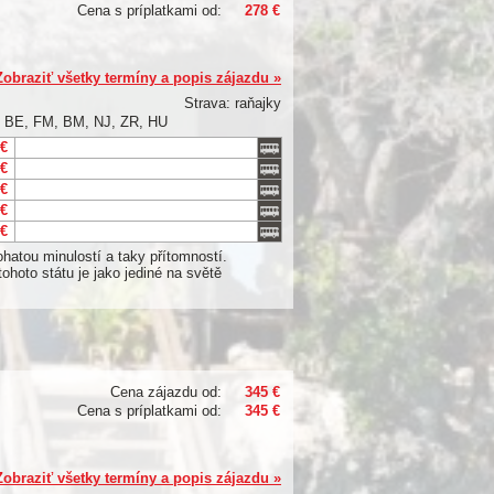
Cena s príplatkami od:
278 €
Zobraziť všetky termíny a popis zájazdu »
Strava: raňajky
C, BE, FM, BM, NJ, ZR, HU
 €
 €
 €
 €
 €
hatou minulostí a taky přítomností.
ohoto státu je jako jediné na světě
Cena zájazdu od:
345 €
Cena s príplatkami od:
345 €
Zobraziť všetky termíny a popis zájazdu »