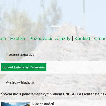
ute
Exotika
Poznávacie zájazdy
Kontakt
O ná
Hľadanie zájazdov
Výsledky hľadania
Švýcarsko s panoramatickým vlakem UNESCO a Lichtenštejns
Viac destinácií