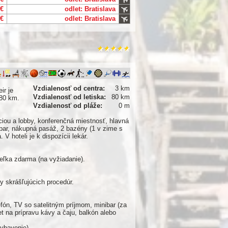
 €
odlet: Bratislava
 €
odlet: Bratislava
Vzdialenosť od centra:
3 km
ir je
Vzdialenosť od letiska:
80 km
 80 km.
Vzdialenosť od pláže:
0 m
ciou a lobby, konferenčná miestnosť, hlavná
a bar, nákupná pasáž, 2 bazény (1 v zime s
V hoteli je k dispozícii lekár.
ieľka zdarma (na vyžiadanie).
y skrášľujúcich procedúr.
lefón, TV so satelitným príjmom, minibar (za
et na prípravu kávy a čaju, balkón alebo
vybavenie)