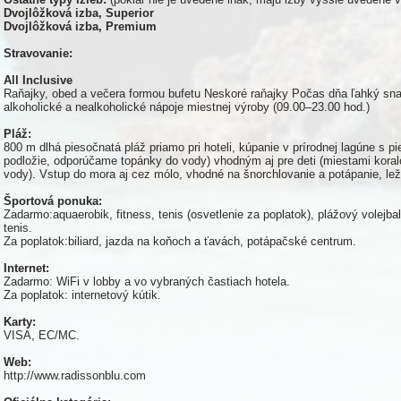
Dvojlôžková izba, Superior
Dvojlôžková izba, Premium
Stravovanie:
All Inclusive
Raňajky, obed a večera formou bufetu Neskoré raňajky Počas dňa ľahký sna
alkoholické a nealkoholické nápoje miestnej výroby (09.00–23.00 hod.)
Pláž:
800 m dlhá piesočnatá pláž priamo pri hoteli, kúpanie v prírodnej lagúne s
podložie, odporúčame topánky do vody) vhodným aj pre deti (miestami kora
vody). Vstup do mora aj cez mólo, vhodné na šnorchlovanie a potápanie, le
Športová ponuka:
Zadarmo:aquaerobik, fitness, tenis (osvetlenie za poplatok), plážový volejbal,
tenis.
Za poplatok:biliard, jazda na koňoch a ťavách, potápačské centrum.
Internet:
Zadarmo: WiFi v lobby a vo vybraných častiach hotela.
Za poplatok: internetový kútik.
Karty:
VISA, EC/MC.
Web:
http://www.radissonblu.com