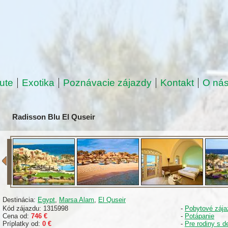
ute
Exotika
Poznávacie zájazdy
Kontakt
O ná
Radisson Blu El Quseir
Destinácia:
Egypt
,
Marsa Alam
,
El Quseir
Kód zájazdu: 1315998
-
Pobytové zája
Cena od:
746 €
-
Potápanie
Príplatky od:
0 €
-
Pre rodiny s d