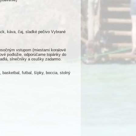
ck, káva, čaj, sladké pečivo Vybrané
 piesočným vstupom (miestami koralové
lové podložie, odporúčame topánky do
žadlá, slnečníky a osušky zadarmo.
 basketbal, futbal, šípky, boccia, stolný