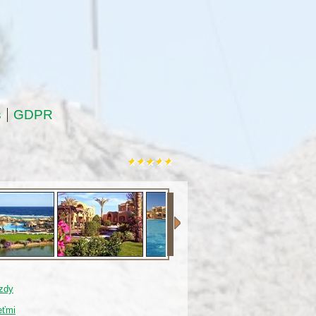
s
GDPR
zdy
eťmi