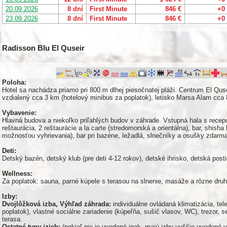
20.09.2026
8 dní
First Minute
846 €
+0
23.09.2026
8 dní
First Minute
846 €
+0
Radisson Blu El Quseir
Poloha:
Hotel sa nachádza priamo pri 800 m dlhej piesočnatej pláži. Centrum El Quse
vzdialený cca 3 km (hotelový minibus za poplatok), letisko Marsa Alam cca
Vybavenie:
Hlavná budova a niekoľko priľahlých budov v záhrade. Vstupná hala s recep
reštaurácia, 2 reštaurácie a la carte (stredomorská a orientálna), bar, shish
možnosťou vyhrievania), bar pri bazéne, ležadlá, slnečníky a osušky zdarma. 
Deti:
Detský bazén, detský klub (pre deti 4-12 rokov), detské ihrisko, detská post
Wellness:
Za poplatok: sauna, parné kúpele s terasou na slnenie, masáže a rôzne druh
Izby:
Dvojlôžková izba, Výhľad záhrada:
individuálne ovládaná klimatizácia, te
poplatok), vlastné sociálne zariadenie (kúpeľňa, sušič vlasov, WC), trezor, s
terasa.
Ostatné typy izieb:
(pokiaľ nie je uvedené inak, majú izby vyššie uvedené 