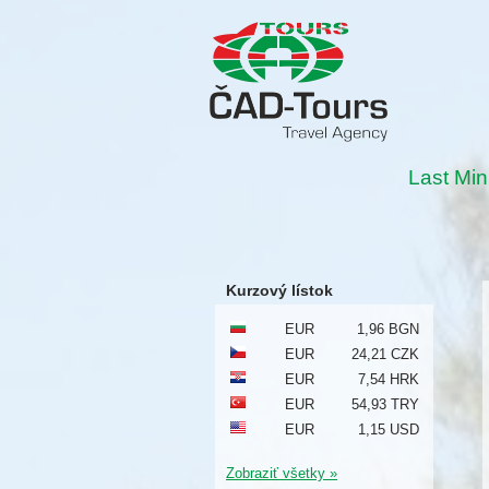
Last Min
Kurzový lístok
EUR
1,96 BGN
EUR
24,21 CZK
EUR
7,54 HRK
EUR
54,93 TRY
EUR
1,15 USD
Zobraziť všetky »