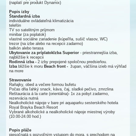
(naplatí pre produkt Dynamix)
Popis izby
Štandardná izba
individuálne ovládateľná klimatizácia
telefón
TV so satelitným príjmom
minibar (za poplatok)
vlastné sociálne zariadenie (kúpeľňa, sušič vlasov, WC)
trezor (na izbe alebo na recepcii zadarmo)
balkón alebo terasa
Ubytovanie za príplatok
Izba Superior
- priestrannejšia izba,
najbližšie k recepcii
Rodinná izba -
2 izby prepojené spoločnou predsieňou.
Izba
bližšie k moru
Beach front -
župan, väčšina izieb má výhľad
na more
Stravovanie
Raňajky, obed a večere formou bufetu
Počas dňa ľahký snack, káva, čaj, sladké pečivo, zmrzlina
Reštaurácia á la carte (orientálna)- 1x za pobyt zadarmo,
rezervácia nutná
Nealkoholické nápoje v bare pri aquaparku sesterského hotela
Royal Brayka Beach Resort
Vybrané alkoholické a nealkoholické nápoje miestnej výroby
(10.00-24.00 hod.)
Popis pláže
piesočnatá s pozvoľným vstupom do mora, s prechodom na