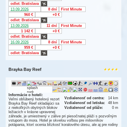
odlet: Bratislava
13.09.2026
8 dní
First Minute
960 €
+0 €
odlet: Bratislava
13.09.2026
11 dní
First Minute
1 142 €
+0 €
odlet: Bratislava
16.09.2026
8 dní
First Minute
959 €
+0 €
odlet: Bratislava
Brayka Bay Reef
Informácie o hoteli:
Vzdialenosť od centra:
14 km
Veľmi obľúbený hotelový rezort
Vzdialenosť od letiska:
48 km
Brayka Bay Reef skladajúci sa
z niekoľkých obytných blokov
Vzdialenosť od pláže:
0 m
ležiacich v krásne upravenej
záhrade, je umiestnený v zálive pri piesočnatej pláži s pozvoľným
vstupom do mora. Hotel je skvelou voľbou pre milovníkov
potápania, ktorí ocenia blízkosť koralového útesu, ale aj pre rodiny