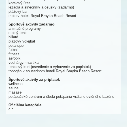
koralový útes
ležadlá a slnečníky a osušky (zadarmo)
plážový bar
molo v hoteli Royal Brayka Beach Resort
Športové aktivity zadarmo
animačné programy
stolný tenis
biliard
plážový volejbal
petanque
futbal
fitness
aerobik
vodná gymnastika
tenisový kurt (osvetlenie a vybavenie za poplatok)
tobogán v sousednom hoteli Royal Brayka Beach Resort
Športové aktivity za príplatok
wellness
sauna
masáže
potápačské centrum a škola potápania vrátane cvičného bazénu
Oficiálna kategória
4 *