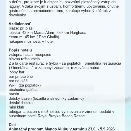
s deťmi, pre ktoré je k dispozícii pozvoľný piesočnatý vstup do
lagúny. Vďaka svojim službám, komfortnému ubytovaniu, chutnej
gastronómii a animačnému tímu, zaručuje výborný zážitok z
dovolenky.
Vzdialenosť
pláže: pri pláži
letisko: 43 km Marsa Alam, 259 km Hurghada
centrum: 45 km ( Port Ghalib)
nákupné možnosti: v hoteli
Popis hotelu
vstupná hala s recepciou
hlavná reštaurácia
2 a la carte reštaurácie (rybia - za poplatok , orientálna reštaurácia
) Orientálna - 1 x za pobyt zadarmo, rezervácia nutná
lobby bar
bar pri bazéne
bar na pláži
Wi-Fi (za poplatok)
obchodná galéria
bazén
detský bazén (ležadlá a slnečníky zadarmo)
detské ihrisko
mini klub
tobogán a bazén s možnosťou vyhrievania v zimnom období v
susednom hoteli Royal Brayka Beach Resort.
Deti
Animačný program Mango klubu v termínu 23.6. - 5.9.2026