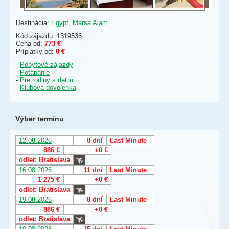
Destinácia:
Egypt
,
Marsa Alam
Kód zájazdu: 1319536
Cena od:
773 €
Príplatky od:
0 €
-
Pobytové zájazdy
-
Potápanie
-
Pre rodiny s deťmi
-
Klubová dovolenka
Výber termínu
12.08.2026
8 dní
Last Minute
886 €
+0 €
odlet: Bratislava
16.08.2026
11 dní
Last Minute
1 275 €
+0 €
odlet: Bratislava
19.08.2026
8 dní
Last Minute
886 €
+0 €
odlet: Bratislava