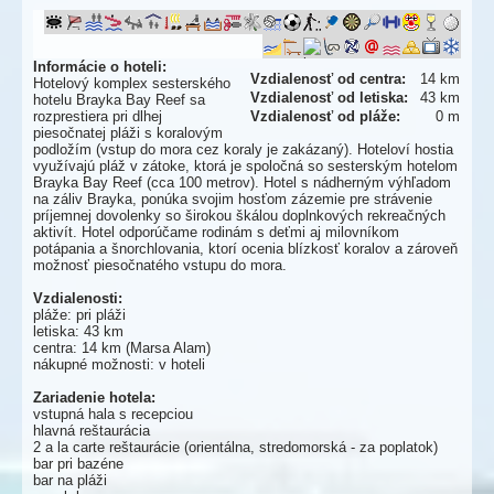
Informácie o hoteli:
Vzdialenosť od centra:
14 km
Hotelový komplex sesterského
Vzdialenosť od letiska:
43 km
hotelu Brayka Bay Reef sa
rozprestiera pri dlhej
Vzdialenosť od pláže:
0 m
piesočnatej pláži s koralovým
podložím (vstup do mora cez koraly je zakázaný). Hoteloví hostia
využívajú pláž v zátoke, ktorá je spoločná so sesterským hotelom
Brayka Bay Reef (cca 100 metrov). Hotel s nádherným výhľadom
na záliv Brayka, ponúka svojim hosťom zázemie pre strávenie
príjemnej dovolenky so širokou škálou doplnkových rekreačných
aktivít. Hotel odporúčame rodinám s deťmi aj milovníkom
potápania a šnorchlovania, ktorí ocenia blízkosť koralov a zároveň
možnosť piesočnatého vstupu do mora.
Vzdialenosti:
pláže: pri pláži
letiska: 43 km
centra: 14 km (Marsa Alam)
nákupné možnosti: v hoteli
Zariadenie hotela:
vstupná hala s recepciou
hlavná reštaurácia
2 a la carte reštaurácie (orientálna, stredomorská - za poplatok)
bar pri bazéne
bar na pláži