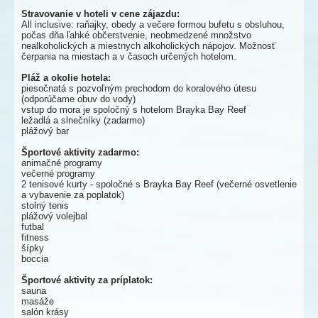
Stravovanie v hoteli v cene zájazdu:
All inclusive: raňajky, obedy a večere formou bufetu s obsluhou,
počas dňa ľahké občerstvenie, neobmedzené množstvo
nealkoholických a miestnych alkoholických nápojov. Možnosť
čerpania na miestach a v časoch určených hotelom.
Pláž a okolie hotela:
piesočnatá s pozvoľným prechodom do koralového útesu
(odporúčame obuv do vody)
vstup do mora je spoločný s hotelom Brayka Bay Reef
ležadlá a slnečníky (zadarmo)
plážový bar
Športové aktivity zadarmo:
animačné programy
večerné programy
2 tenisové kurty - spoločné s Brayka Bay Reef (večerné osvetlenie
a vybavenie za poplatok)
stolný tenis
plážový volejbal
futbal
fitness
šípky
boccia
Športové aktivity za príplatok:
sauna
masáže
salón krásy