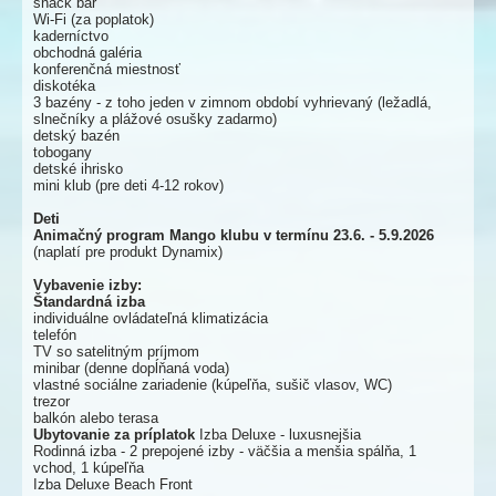
snack bar
Wi-Fi (za poplatok)
kaderníctvo
obchodná galéria
konferenčná miestnosť
diskotéka
3 bazény - z toho jeden v zimnom období vyhrievaný (ležadlá,
slnečníky a plážové osušky zadarmo)
detský bazén
tobogany
detské ihrisko
mini klub (pre deti 4-12 rokov)
Deti
Animačný program Mango klubu v termínu 23.6. - 5.9.2026
(naplatí pre produkt Dynamix)
Vybavenie izby:
Štandardná izba
individuálne ovládateľná klimatizácia
telefón
TV so satelitným príjmom
minibar (denne dopĺňaná voda)
vlastné sociálne zariadenie (kúpeľňa, sušič vlasov, WC)
trezor
balkón alebo terasa
Ubytovanie za príplatok
Izba Deluxe - luxusnejšia
Rodinná izba - 2 prepojené izby - väčšia a menšia spálňa, 1
vchod, 1 kúpeľňa
Izba Deluxe Beach Front