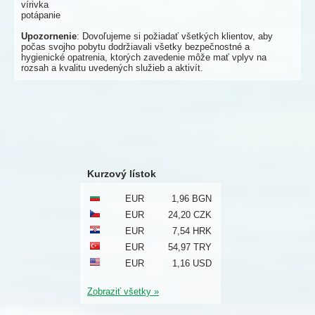
vírivka
potápanie
Upozornenie
: Dovoľujeme si požiadať všetkých klientov, aby
počas svojho pobytu dodržiavali všetky bezpečnostné a
hygienické opatrenia, ktorých zavedenie môže mať vplyv na
rozsah a kvalitu uvedených služieb a aktivít.
Kurzový lístok
EUR
1,96 BGN
EUR
24,20 CZK
EUR
7,54 HRK
EUR
54,97 TRY
EUR
1,16 USD
Zobraziť všetky »