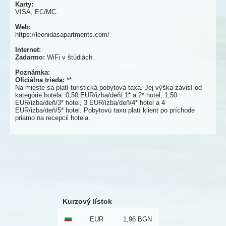
Karty:
VISA, EC/MC.
Web:
https://leonidasapartments.com/
Internet:
Zadarmo:
WiFi v štúdiách.
Poznámka:
Oficiálna trieda:
**
Na mieste sa platí turistická pobytová taxa. Jej výška závisí od
kategórie hotela: 0,50 EUR/izba/deň/ 1* a 2* hotel, 1,50
EUR/izba/deň/3* hotel, 3 EUR/izba/deň/4* hotel a 4
EUR/izba/deň/5* hotel. Pobytovú taxu platí klient po príchode
priamo na recepcii hotela.
Kurzový lístok
EUR
1,96 BGN