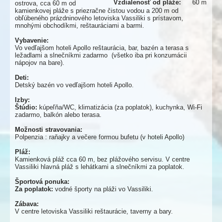
Vzdialenosť od pláže:
60 m
ostrova, cca 60 m od
kamienkovej pláže s priezračne čistou vodou a 200 m od
obľúbeného prázdninového letoviska Vassiliki s prístavom,
mnohými obchodíkmi, reštauráciami a barmi.
Vybavenie:
Vo vedľajšom hoteli Apollo reštaurácia, bar, bazén a terasa s
ležadlami a slnečníkmi zadarmo (všetko iba pri konzumácii
nápojov na bare).
Deti:
Detský bazén vo vedľajšom hoteli Apollo.
Izby:
Štúdio:
kúpeľňa/WC, klimatizácia (za poplatok), kuchynka, Wi-Fi
zadarmo, balkón alebo terasa.
Možnosti stravovania:
Polpenzia : raňajky a večere formou bufetu (v hoteli Apollo)
Pláž:
Kamienková pláž cca 60 m, bez plážového servisu. V centre
Vassiliki hlavná pláž s lehátkami a slnečníkmi za poplatok.
Športová ponuka:
Za poplatok:
vodné športy na pláži vo Vassiliki.
Zábava:
V centre letoviska Vassiliki reštaurácie, taverny a bary.