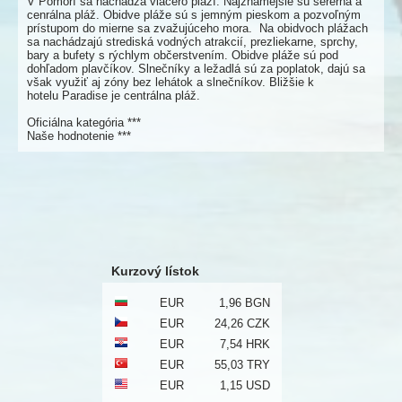
V Pomorí sa nachádza viacero pláží. Najznámejšie sú sererná a
cenrálna pláž. Obidve pláže sú s jemným pieskom a pozvoľným
prístupom do mierne sa zvažujúceho mora. Na obidvoch plážach
sa nachádzajú strediská vodných atrakcií, prezliekarne, sprchy,
bary a bufety s rýchlym občerstvením. Obidve pláže sú pod
dohľadom plavčíkov. Slnečníky a ležadlá sú za poplatok, dajú sa
však využiť aj zóny bez lehátok a slnečníkov. Bližšie k
hotelu Paradise je centrálna pláž.
Oficiálna kategória ***
Naše hodnotenie ***
Kurzový lístok
EUR
1,96 BGN
EUR
24,26 CZK
EUR
7,54 HRK
EUR
55,03 TRY
EUR
1,15 USD