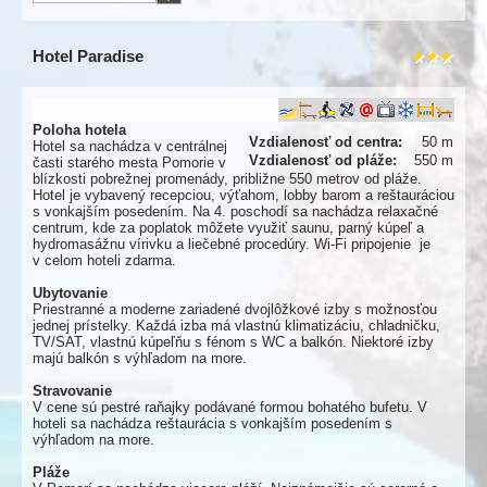
Hotel Paradise
Poloha hotela
Vzdialenosť od centra:
50 m
Hotel sa nachádza v centrálnej
Vzdialenosť od pláže:
550 m
časti starého mesta Pomorie v
blízkosti pobrežnej promenády, približne 550 metrov od pláže.
Hotel je vybavený recepciou, výťahom, lobby barom a reštauráciou
s vonkajším posedením. Na 4. poschodí sa nachádza relaxačné
centrum, kde za poplatok môžete využiť saunu, parný kúpeľ a
hydromasážnu vírivku a liečebné procedúry. Wi-Fi pripojenie je
v celom hoteli zdarma.
Ubytovanie
Priestranné a moderne zariadené dvojlôžkové izby s možnosťou
jednej prístelky. Každá izba má vlastnú klimatizáciu, chladničku,
TV/SAT, vlast­nú kúpeľňu s fénom s WC a balkón. Niektoré izby
majú balkón s výhľadom na more.
Stravovanie
V cene sú pestré raňajky podávané formou bohatého bufetu. V
hoteli sa nachádza reštaurácia s vonkajším posedením s
výhľadom na more.
Pláže