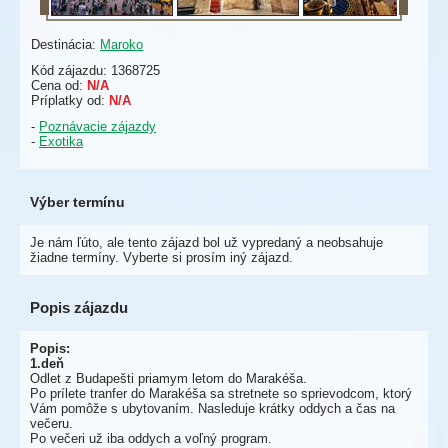
Destinácia:
Maroko
Kód zájazdu: 1368725
Cena od:
N/A
Príplatky od:
N/A
-
Poznávacie zájazdy
-
Exotika
Výber termínu
Je nám ľúto, ale tento zájazd bol už vypredaný a neobsahuje
žiadne termíny. Vyberte si prosím iný zájazd.
Popis zájazdu
Popis:
1.deň
Odlet z Budapešti priamym letom do Marakéša.
Po prílete tranfer do Marakéša sa stretnete so sprievodcom, ktorý
Vám pomôže s ubytovaním. Nasleduje krátky oddych a čas na
večeru.
Po večeri už iba oddych a voľný program.