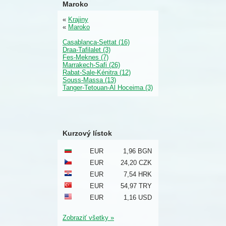
Maroko
«
Krajiny
«
Maroko
Casablanca-Settat (16)
Draa-Tafilalet (3)
Fes-Meknes (7)
Marrakech-Safi (26)
Rabat-Sale-Kénitra (12)
Souss-Massa (13)
Tanger-Tetouan-Al Hoceima (3)
Kurzový lístok
EUR
1,96 BGN
EUR
24,20 CZK
EUR
7,54 HRK
EUR
54,97 TRY
EUR
1,16 USD
Zobraziť všetky »