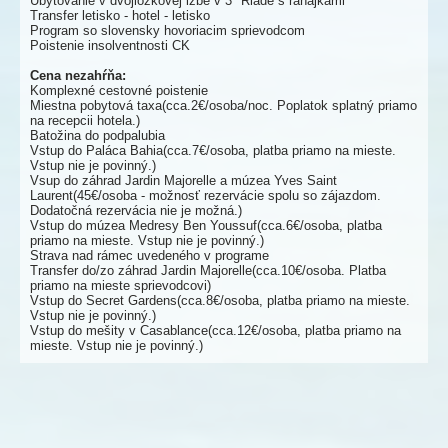
Ubytovanie v dvojlôžkovej izbe v 3* Riade s raňajkami
Transfer letisko - hotel - letisko
Program so slovensky hovoriacim sprievodcom
Poistenie insolventnosti CK
Cena nezahŕňa:
Komplexné cestovné poistenie
Miestna pobytová taxa(cca.2€/osoba/noc. Poplatok splatný priamo
na recepcii hotela.)
Batožina do podpalubia
Vstup do Paláca Bahia(cca.7€/osoba, platba priamo na mieste.
Vstup nie je povinný.)
Vsup do záhrad Jardin Majorelle a múzea Yves Saint
Laurent(45€/osoba - možnosť rezervácie spolu so zájazdom.
Dodatočná rezervácia nie je možná.)
Vstup do múzea Medresy Ben Youssuf(cca.6€/osoba, platba
priamo na mieste. Vstup nie je povinný.)
Strava nad rámec uvedeného v programe
Transfer do/zo záhrad Jardin Majorelle(cca.10€/osoba. Platba
priamo na mieste sprievodcovi)
Vstup do Secret Gardens(cca.8€/osoba, platba priamo na mieste.
Vstup nie je povinný.)
Vstup do mešity v Casablance(cca.12€/osoba, platba priamo na
mieste. Vstup nie je povinný.)