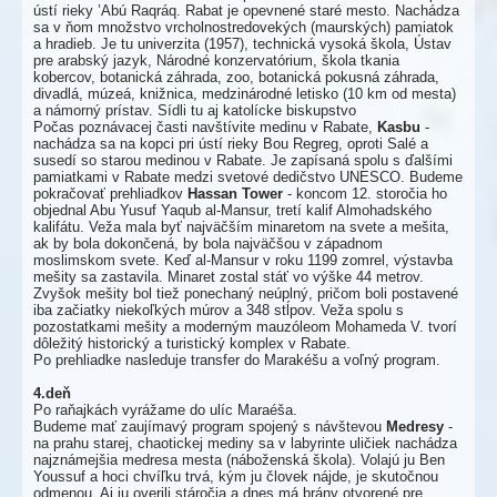
ústí rieky ’Abú Raqráq. Rabat je opevnené staré mesto. Nachádza
sa v ňom množstvo vrcholnostredovekých (maurských) pamiatok
a hradieb. Je tu univerzita (1957), technická vysoká škola, Ústav
pre arabský jazyk, Národné konzervatórium, škola tkania
kobercov, botanická záhrada, zoo, botanická pokusná záhrada,
divadlá, múzeá, knižnica, medzinárodné letisko (10 km od mesta)
a námorný prístav. Sídli tu aj katolícke biskupstvo
Počas poznávacej časti navštívite medinu v Rabate,
Kasbu
-
nachádza sa na kopci pri ústí rieky Bou Regreg, oproti Salé a
susedí so starou medinou v Rabate. Je zapísaná spolu s ďalšími
pamiatkami v Rabate medzi svetové dedičstvo UNESCO. Budeme
pokračovať prehliadkov
Hassan Tower
- koncom 12. storočia ho
objednal Abu Yusuf Yaqub al-Mansur, tretí kalif Almohadského
kalifátu. Veža mala byť najväčším minaretom na svete a mešita,
ak by bola dokončená, by bola najväčšou v západnom
moslimskom svete. Keď al-Mansur v roku 1199 zomrel, výstavba
mešity sa zastavila. Minaret zostal stáť vo výške 44 metrov.
Zvyšok mešity bol tiež ponechaný neúplný, pričom boli postavené
iba začiatky niekoľkých múrov a 348 stĺpov. Veža spolu s
pozostatkami mešity a moderným mauzóleom Mohameda V. tvorí
dôležitý historický a turistický komplex v Rabate.
Po prehliadke nasleduje transfer do Marakéšu a voľný program.
4.deň
Po raňajkách vyrážame do ulíc Maraéša.
Budeme mať zaujímavý program spojený s návštevou
Medresy
-
na prahu starej, chaotickej mediny sa v labyrinte uličiek nachádza
najznámejšia medresa mesta (náboženská škola). Volajú ju Ben
Youssuf a hoci chvíľku trvá, kým ju človek nájde, je skutočnou
odmenou. Aj ju overili stáročia a dnes má brány otvorené pre