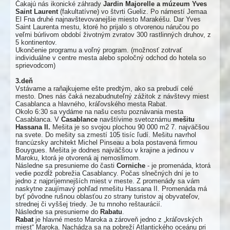
Čakajú nás ikonické záhrady
Jardin Majorelle a múzeum Yves
Saint Laurent
(fakultatívne) vo štvrti Gueliz. Po námestí Jemaa
El Fna druhé najnavštevovanejšie miesto Marakéšu. Dar Yves
Saint Laurenta mestu, ktoré ho prijalo s otvorenou náručou po
veľmi búrlivom období životným zvratov 300 rastlinných druhov, z
5 kontinentov.
Ukončenie programu a voľný program. (možnosť zotrvať
individuálne v centre mesta alebo spoločný odchod do hotela so
sprievodcom)
3.deň
Vstávame a raňajkujeme ešte predtým, ako sa prebudí celé
mesto. Dnes nás čaká nezabudnuteľný zážitok z návštevy miest
Casablanca a hlavného, kráľovského mesta Rabat.
Okolo 6:30 sa vydáme na našu cestu poznávania mesta
Casablanca. V
Casablance
navštívime svetoznámu
mešitu
Hassana II.
Mešita je so svojou plochou 90 000 m2 7. najväčšou
na svete. Do mešity sa zmestí 105 tisíc ľudí. Mešitu navrhol
francúzsky architekt Michel Pinseau a bola postavená firmou
Bouygues. Mešita je dodnes najväčšou v krajine a jedinou v
Maroku, ktorá je otvorená aj nemoslimom.
Následne sa presunieme do časti
Corniche
- je promenáda, ktorá
vedie pozdĺž pobrežia Casablancy. Počas slnečných dní je to
jedno z najpríjemnejších miest v meste. Z promenády sa vám
naskytne zaujímavý pohľad nmešitu Hassana II. Promenáda má
byť pôvodne rušnou oblasťou zo strany turistov aj obyvateľov,
strednej či vyššej triedy. Je tu mnoho reštaurácií.
Následne sa presunieme do
Rabatu
.
Rabat
je hlavné mesto Maroka a zároveň jedno z „kráľovských
miest“ Maroka. Nachádza sa na pobreží Atlantického oceánu pri