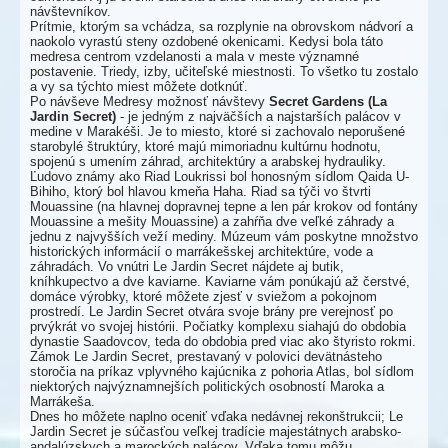
návštevníkov.
Prítmie, ktorým sa vchádza, sa rozplynie na obrovskom nádvorí a
naokolo vyrastú steny ozdobené okenicami. Kedysi bola táto
medresa centrom vzdelanosti a mala v meste významné
postavenie. Triedy, izby, učiteľské miestnosti. To všetko tu zostalo
a vy sa týchto miest môžete dotknúť.
Po návševe Medresy možnosť návštevy
Secret Gardens (La
Jardin Secret)
- je jedným z najväčších a najstarších palácov v
medine v Marakéši. Je to miesto, ktoré si zachovalo neporušené
starobylé štruktúry, ktoré majú mimoriadnu kultúrnu hodnotu,
spojenú s umením záhrad, architektúry a arabskej hydrauliky.
Ľudovo známy ako Riad Loukrissi bol honosným sídlom Qaida U-
Bihiho, ktorý bol hlavou kmeňa Haha. Riad sa týči vo štvrti
Mouassine (na hlavnej dopravnej tepne a len pár krokov od fontány
Mouassine a mešity Mouassine) a zahŕňa dve veľké záhrady a
jednu z najvyšších veží mediny. Múzeum vám poskytne množstvo
historických informácií o marrákešskej architektúre, vode a
záhradách. Vo vnútri Le Jardin Secret nájdete aj butik,
kníhkupectvo a dve kaviarne. Kaviarne vám ponúkajú až čerstvé,
domáce výrobky, ktoré môžete zjesť v sviežom a pokojnom
prostredí. Le Jardin Secret otvára svoje brány pre verejnosť po
prvýkrát vo svojej histórii. Počiatky komplexu siahajú do obdobia
dynastie Saadovcov, teda do obdobia pred viac ako štyristo rokmi.
Zámok Le Jardin Secret, prestavaný v polovici devätnásteho
storočia na príkaz vplyvného kajúcnika z pohoria Atlas, bol sídlom
niektorých najvýznamnejších politických osobností Maroka a
Marrákeša.
Dnes ho môžete naplno oceniť vďaka nedávnej rekonštrukcii; Le
Jardin Secret je súčasťou veľkej tradície majestátnych arabsko-
andalúzskych a marockých palácov. Vďaka tomu môžu