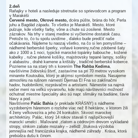
2.deň
Raňajky v hoteli a nasleduje stretnutie so sprievodcom a program
v Marakéši
Červené mesto, Okrové mesto,
dcéra púšte, brána do hôr, Perla
juhu a Bagdád západu. To všetko je Marakéš. Mesto, ktoré
pulzuje, kde všetky farby, vône a chute sú zosilené. Mesto
zázrakov. Na trhy v starej medine si vyčleníme dostatok času.
Pretože to, čo tu spolu uvidíme , ďaleko bude predčiť naše
očakávania. Nájdeme tu naozaj všetko, na čo si len pomyslíme –
nádherné berberské šperky, voňavé koreniny,ručne zdobené šaty
ako z 1000 a 1 noci, typické marocké topánky babouche , kožené
kabelky , ručne pletené košíky, majstrovsky tepané lampy, sošky
z alabastru , drahé kamene a krištály , tradičné berberské koberce.
Pozrieme sa na starý trh s korením
The Rahba Kedima
,
navštívime židovskú štvrť, zastavíme sa pri 70 metrov vysokom
minarete Koutoubia, ktorý je akýmsi symbolom mesta. Nasajeme
atmosféru na rušnom námestí Djemaa El Fna so zaklínačmi
hadov, hudobníkmi, rozprávačmi a artistami. Námestie sa najmä
večer mení na veľkú vývarovňu, kde majú návštevníci možnosť
ochutnať miestne špeciality ako sú napr. slimáky na badiáne, ťavie
hlavy a pod.
Navštívime
Palác Bahia
(v preklade KRÁSNY) s nádherne
vyzdobeným háremom o rozlohe viac než 8 hektárov, v ktorom žili
4 ženy veľkovezíra a jeho 24 konkubín. Skvost marockej
architektúry. Palác, ktorý 14 rokov stavali tí najšpičkovejší
marockí umelci . Maľované ,zlatom a cédrovým drevom vykladané
stropy, slnkom zaliate mozaiky – zellidž ,štuková výzdoba
jemnejšia než francúzska krajka, nádherné záhrady . Krása, ktorá
prebúdza dušu k činom.