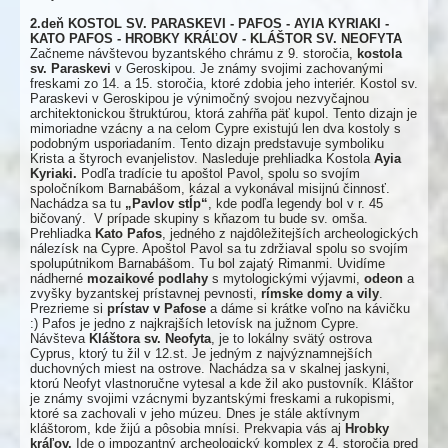
2.deň KOSTOL SV. PARASKEVI - PAFOS - AYIA KYRIAKI -
KATO PAFOS - HROBKY KRÁĽOV - KLÁŠTOR SV. NEOFYTA
Začneme návštevou byzantského chrámu z 9. storočia,
kostola
sv. Paraskevi
v Geroskipou. Je známy svojimi zachovanými
freskami zo 14. a 15. storočia, ktoré zdobia jeho interiér. Kostol sv.
Paraskevi v Geroskipou je výnimočný svojou nezvyčajnou
architektonickou štruktúrou, ktorá zahŕňa päť kupol. Tento dizajn je
mimoriadne vzácny a na celom Cypre existujú len dva kostoly s
podobným usporiadaním. Tento dizajn predstavuje symboliku
Krista a štyroch evanjelistov. Nasleduje prehliadka Kostola
Ayia
Kyriaki.
Podľa tradície tu apoštol Pavol, spolu so svojím
spoločníkom Barnabášom, kázal a vykonával misijnú činnosť.
Nachádza sa tu
„Pavlov stĺp“
, kde podľa legendy bol v r. 45
bičovaný. V prípade skupiny s kňazom tu bude sv. omša.
Prehliadka
Kato Pafos
, jedného z najdôležitejších archeologických
nálezísk na Cypre. Apoštol Pavol sa tu zdržiaval spolu so svojím
spolupútnikom Barnabášom. Tu bol zajatý Rimanmi. Uvidíme
nádherné
mozaikové podlahy
s mytologickými výjavmi,
odeon
a
zvyšky byzantskej prístavnej pevnosti,
rímske domy a vily
.
Prezrieme si
prístav v Pafose
a dáme si krátke voľno na kávičku
:) Pafos je jedno z najkrajších letovísk na južnom Cypre.
Návšteva
Kláštora sv. Neofyta
, je to lokálny svätý ostrova
Cyprus, ktorý tu žil v 12.st. Je jedným z najvýznamnejších
duchovných miest na ostrove. Nachádza sa v skalnej jaskyni,
ktorú Neofyt vlastnoručne vytesal a kde žil ako pustovník. Kláštor
je známy svojimi vzácnymi byzantskými freskami a rukopismi,
ktoré sa zachovali v jeho múzeu. Dnes je stále aktívnym
kláštorom, kde žijú a pôsobia mnísi. Prekvapia vás aj
Hrobky
kráľov.
Ide o impozantný archeologický komplex z 4. storočia pred