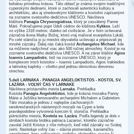
bohatou prírodnou krásou. Táto oblasť je známa svojimi tradičnými
cyperskými dedinami, ktoré si zachovali autentickú kultúru a
architektúru, ako aj stredovekými kláštormi a kostolmi zapísanými
na zozname svetového dedičstva UNESCO. Návšteva
kláštora
Panagia Chrysorogiatissa
, ktorý je zasvätený Panne
Márii. Pokračujeme popri Údolí cédrov do kláštora
Kykkos
. Leží
vo výške 1318 metrov, ďaleko od civilizácie. Je v ňom uctievaná
zázračná ikona Matky Božej, ktorú vraj maľoval evanjelista Lukáš.
Po celé stáročia si ju miestni obyvatelia uctievajú a pripisovali jej
mnohé zázraky. Ďalej nás čaká kostol
Archangelos Michael
, kde
sa môžeme nadýchnuť viac ako 500 ročnej atmosféry. Kostol je na
zozname svetového dedičstva UNESCO. A na záver kláštor
Agios
Ioannis Lampadistis
, tiež na zozname UNESCO, ktorý je
komplexom troch kostolov – Ioannis Lampadistis, Agios Irakleidios
a latinskej kaplnky – všetko pod jednou obrovskou drevenou
strechou.
5.deň LARNAKA - PANAGIA ANGELOKTISTOS - KOSTOL SV.
LAZÁRA - VOĽNÝ ČAS V LARNAKE
Návšteva prístavného mesta
Larnaka
. Prehliadka
Kostola
Panagia Angeloktistos
, kde je krásna mozaika Panny
Márie a Ježiška lemovaného archanjelmi Michalom a Gabrielom.
Táto mozaika je jednou z najlepšie zachovaných
ranokresťanských nástenných mozaík na Cypre a bola
pravdepodobne vytvorená koncom 6. storočia. Prehliadka
pútnického miesta,
Kostola sv. Lazára
. Podľa legendy je dole v
útrobách kostola hrobka patriaca Lazarovi, ktorého zázračne
zavolal Ježiš Kristus z ríše mŕtvych, keď robil zázraky vo Svätej
zemi. Nasleduje voľný čas – slávna promenáda, kaviarničky,
zmrzlinárne, bary, reštaurácie, podniky, obchodíky, ovocie či