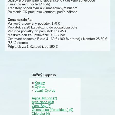
Služby profesionálneho slovenského / českého sprievodcu
Kňaz (pri min. počte 14 ľudí)
Transfery pohodlným a klimatizovaným busom
Poistenie CK proti insolventnosti podľa zákona
Cena nezahŕňa:
Palivový a servisný poplatok 170 €
Poplatok za 20 kg batožinu do podpalubia 50 €
Vstupné poplatky do pamiatok cca 45 €
Mestská daň za ubytovanie 0,5 € / noc
Cestovné poistenie Extra 41,60 € (100 % storno) / Komfort 28,80 €
(85 % storno)
Príplatok za 1 lôžkovú izbu 190 €
Južný Cyprus
«
Krajiny
«
Cyprus
«
Južný Cyprus
Agios Tychon (2)
Ayia Napa (83)
Coral Bay (5)
Geroskipou (Yeroskipou) (9)
Chloraka (4)