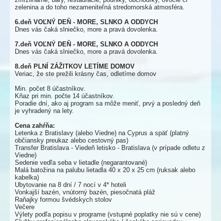
zelenina a do toho nezameniteľná stredomorská atmosféra.
6.deň VOĽNÝ DEŇ - MORE, SLNKO A ODDYCH
Dnes vás čaká slniečko, more a pravá dovolenka.
7.deň VOĽNÝ DEŇ - MORE, SLNKO A ODDYCH
Dnes vás čaká slniečko, more a pravá dovolenka.
8.deň PLNÍ ZÁŽITKOV LETÍME DOMOV
Veriac, že ste prežili krásny čas, odletíme domov
Min. počet 8 účastníkov.
Kňaz pri min. počte 14 účastníkov.
Poradie dní, ako aj program sa môže meniť, prvý a posledný deň
je vyhradený na lety.
Cena zahŕňa:
Letenka z Bratislavy (alebo Viedne) na Cyprus a späť (platný
občiansky preukaz alebo cestovný pas)
Transfer Bratislava - Viedeň letisko - Bratislava (v prípade odletu z
Viedne)
Sedenie vedľa seba v lietadle (negarantované)
Malá batožina na palubu lietadla 40 x 20 x 25 cm (ruksak alebo
kabelka)
Ubytovanie na 8 dní / 7 nocí v 4* hoteli
Vonkajší bazén, vnútorný bazén, piesočnatá pláž
Raňajky formou švédskych stolov
Večere
Výlety podľa popisu v programe (vstupné poplatky nie sú v cene)