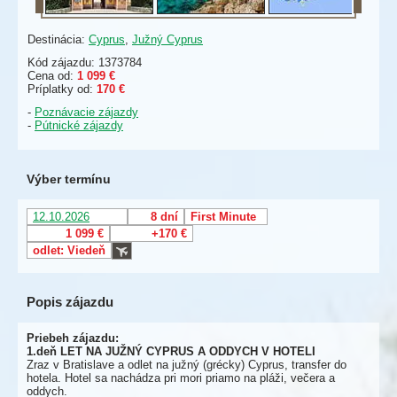
Destinácia:
Cyprus
,
Južný Cyprus
Kód zájazdu: 1373784
Cena od:
1 099 €
Príplatky od:
170 €
-
Poznávacie zájazdy
-
Pútnické zájazdy
Výber termínu
12.10.2026
8 dní
First Minute
1 099 €
+170 €
odlet: Viedeň
Popis zájazdu
Priebeh zájazdu:
1.deň LET NA JUŽNÝ CYPRUS A ODDYCH V HOTELI
Zraz v Bratislave a odlet na južný (grécky) Cyprus, transfer do
hotela. Hotel sa nachádza pri mori priamo na pláži, večera a
oddych.