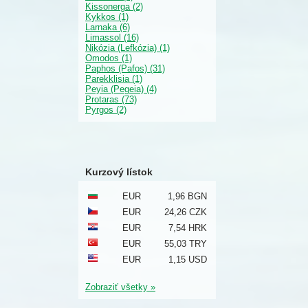
Kissonerga (2)
Kykkos (1)
Larnaka (6)
Limassol (16)
Nikózia (Lefkózia) (1)
Omodos (1)
Paphos (Pafos) (31)
Parekklisia (1)
Peyia (Pegeia) (4)
Protaras (73)
Pyrgos (2)
Kurzový lístok
EUR
1,96 BGN
EUR
24,26 CZK
EUR
7,54 HRK
EUR
55,03 TRY
EUR
1,15 USD
Zobraziť všetky »