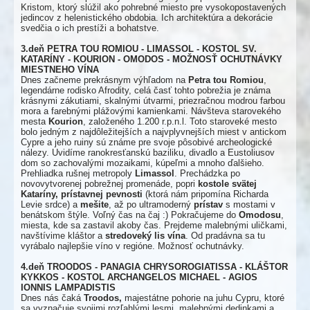
Kristom, ktorý slúžil ako pohrebné miesto pre vysokopostavených
jedincov z helenistického obdobia. Ich architektúra a dekorácie
svedčia o ich prestíži a bohatstve.
3.deň PETRA TOU ROMIOU - LIMASSOL - KOSTOL SV.
KATARÍNY - KOURION - OMODOS - MOŽNOSŤ OCHUTNÁVKY
MIESTNEHO VÍNA
Dnes začneme prekrásnym výhľadom na
Petra tou Romiou
,
legendárne rodisko Afrodity, celá časť tohto pobrežia je známa
krásnymi zákutiami, skalnými útvarmi, priezračnou modrou farbou
mora a farebnými plážovými kamienkami. Návšteva starovekého
mesta
Kourion
, založeného 1.200 r.p.n.l. Toto staroveké mesto
bolo jedným z najdôležitejších a najvplyvnejších miest v antickom
Cypre a jeho ruiny sú známe pre svoje pôsobivé archeologické
nálezy. Uvidíme ranokresťanskú baziliku, divadlo a Eustoliusov
dom so zachovalými mozaikami, kúpeľmi a mnoho ďalšieho.
Prehliadka rušnej metropoly
Limassol
. Prechádzka po
novovytvorenej pobrežnej promenáde, popri
kostole svätej
Kataríny, prístavnej pevnosti
(ktorá nám pripomína Richarda
Levie srdce) a
mešite
, až po ultramoderný
prístav
s mostami v
benátskom štýle. Voľný čas na čaj :) Pokračujeme do
Omodosu
,
miesta, kde sa zastavil akoby čas. Prejdeme malebnými uličkami,
navštívime kláštor a
stredoveký lis vína
. Od pradávna sa tu
vyrábalo najlepšie víno v regióne. Možnosť ochutnávky.
4.deň TROODOS - PANAGIA CHRYSOROGIATISSA - KLÁŠTOR
KYKKOS - KOSTOL ARCHANGELOS MICHAEL - AGIOS
IONNIS LAMPADISTIS
Dnes nás čaká
Troodos,
majestátne pohorie na juhu Cypru, ktoré
sa vyznačuje svojimi rozľahlými lesmi, malebnými dedinkami a