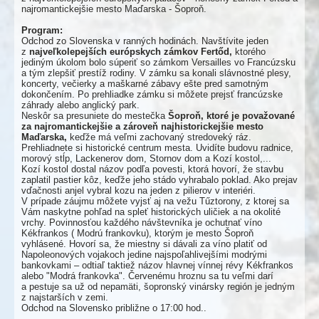
najromantickejšie mesto Maďarska - Šoproň.
Program:
Odchod zo Slovenska v ranných hodinách. Navštívite jeden
z
najveľkolepejších európskych zámkov Fertőd,
ktorého
jediným úkolom bolo súperiť so zámkom Versailles vo Francúzsku
a tým zlepšiť prestíž rodiny. V zámku sa konali slávnostné plesy,
koncerty, večierky a maškarné zábavy ešte pred samotným
dokončením. Po prehliadke zámku si môžete prejsť francúzske
záhrady alebo anglický park.
Neskôr sa presuniete do mestečka
Šoproň, ktoré je považované
za najromantickejšie a zároveň najhistorickejšie mesto
Maďarska,
keďže má veľmi zachovaný stredoveký ráz.
Prehliadnete si historické centrum mesta. Uvidíte budovu radnice,
morový stĺp, Lackenerov dom, Stornov dom a Kozí kostol,...
Kozí kostol dostal názov podľa povesti, ktorá hovorí, že stavbu
zaplatil pastier kôz, keďže jeho stádo vyhrabalo poklad. Ako prejav
vďačnosti anjel vybral kozu na jeden z pilierov v interiéri.
V prípade záujmu môžete vyjsť aj na vežu
Tűztorony, z ktorej sa
Vám naskytne pohľad na spleť historických uličiek a na okolité
vrchy. Povinnosťou každého návštevníka je ochutnať víno
Kékfrankos ( Modrú frankovku), ktorým je mesto Šoproň
vyhlásené. Hovorí sa, že miestny si dávali za víno platiť od
Napoleonových vojakoch jedine najspoľahlivejšími modrými
bankovkami – odtiaľ taktiež názov hlavnej vínnej révy Kékfrankos
alebo "Modrá frankovka". Červenému hroznu sa tu veľmi darí
a pestuje sa už od nepamäti, šopronský vinársky región je jedným
z najstarších v zemi.
Odchod na Slovensko približne o 17:00 hod..