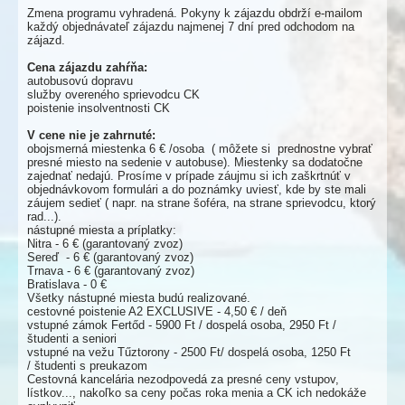
Zmena programu vyhradená. Pokyny k zájazdu obdrží e-mailom
každý objednávateľ zájazdu najmenej 7 dní pred odchodom na
zájazd.
Cena zájazdu zahŕňa:
autobusovú dopravu
služby overeného sprievodcu CK
poistenie insolventnosti CK
V cene nie je zahrnuté:
obojsmerná miestenka 6 € /osoba ( môžete si prednostne vybrať
presné miesto na sedenie v autobuse). Miestenky sa dodatočne
zajednať nedajú. Prosíme v prípade záujmu si ich zaškrtnúť v
objednávkovom formulári a do poznámky uviesť, kde by ste mali
záujem sedieť ( napr. na strane šoféra, na strane sprievodcu, ktorý
rad...).
nástupné miesta a príplatky:
Nitra - 6 € (garantovaný zvoz)
Sereď - 6 € (garantovaný zvoz)
Trnava - 6 € (garantovaný zvoz)
Bratislava - 0 €
Všetky nástupné miesta budú realizované.
cestovné poistenie A2 EXCLUSIVE - 4,50 € / deň
vstupné zámok Fertőd - 5900 Ft / dospelá osoba, 2950 Ft /
študenti a seniori
vstupné na vežu Tűztorony - 2500 Ft/ dospelá osoba, 1250 Ft
/ študenti s preukazom
Cestovná kancelária nezodpovedá za presné ceny vstupov,
lístkov..., nakoľko sa ceny počas roka menia a CK ich nedokáže