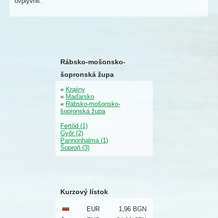
ovplyvniť.
Rábsko-mošonsko-
šopronská župa
«
Krajiny
«
Maďarsko
«
Rábsko-mošonsko-
šopronská župa
Fertőd (1)
Győr (2)
Pannonhalma (1)
Šoproň (3)
Kurzový lístok
EUR
1,96 BGN