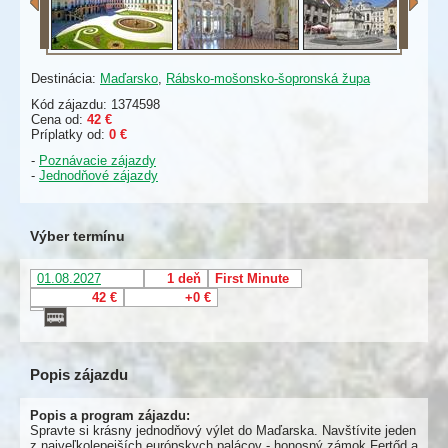
Destinácia:
Maďarsko
,
Rábsko-mošonsko-šopronská župa
Kód zájazdu: 1374598
Cena od:
42 €
Príplatky od:
0 €
-
Poznávacie zájazdy
-
Jednodňové zájazdy
Výber termínu
01.08.2027
1 deň
First Minute
42 €
+0 €
Popis zájazdu
Popis a program zájazdu:
Spravte si krásny jednodňový výlet do Maďarska. Navštívite jeden
z najveľkolepejších európskych palácov - honosný zámok Fertőd a