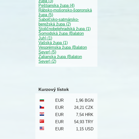
župa (3)
Peštianska župa (4)
Rábsko-mošonsko-šopronská
župa (5)
Sabolčsko-satmársko-
berežská župa (2)
Stoličnobelehradská župa (1)
Šomodská župa (Balaton
Juh) (1)
Vašská župa (1)
Vesprémska župa (Balaton
Sever) (5)
Zalianska župa (Balaton
Sever) (2)
Kurzový lístok
EUR
1,96 BGN
EUR
24,21 CZK
EUR
7,54 HRK
EUR
54,93 TRY
EUR
1,15 USD