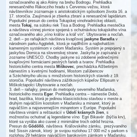
označovaného aj ako Atény na brehu Bodrogu. Prehliadka
renesančného Rákocziho hradu s Červenou vežou, ktorá
návštevníkov zoznamuje s aristokratickým spôsobom života 16. a
17. storočia. Zaujímavá je zbierka zbraní a renesančné lapidárium.
Popoludní presun do centra Tokajskej vinohradníckej oblasti,
mesta
Tokaj
, na sútoku riek Tisa a Bodrog. Prehliadka mestečka
a návšteva vínnej pivnice spojená s ochutnávkou tokajského vína
označovaného ako „víno kráľov a kráľ vín“. Ubytovanie a nocľah.
2. deň – po raňajkách návšteva kvapľovej
jaskyne Baradla
v
národnom parku Aggtelek, ktorá je najdlhším a najbohatším
kamenným systémom v celom Maďarsku. Systém je prepojený s
jaskyňou Domica na slovenskej strane. Jaskyňa je zapísaná v
zozname UNESCO. Chodby jaskyne sú zdobené jedinečnými
kvapľovými formáciami pestrých farieb a tvarov. Prehliadka
historického centra mesta
Miškovec
, prechádzka Alžbetiným
námestím s kvetnými hodinami, Mostom zaľúbencov
a Széchényiho ulicou s množstvom historických stavieb z 19.
storočia. Popoludní návšteva zážitkových kúpeľov Ellipsum v
Miškolctapolci Ubytovanie a nocľah.
3. deň – raňajky, presun do metropoly severného Maďarska,
historického mesta
Eger
. Prehliadka centra – námestie Dobó,
hrad, bazilika, ktorá je jedinou klasicistickou stavbou v meste a
druhým najväčším kostolom v Maďarsku a minaret, ktorý je
najväčším a najsevernejším minaretom v Európe. Popoludní
návšteva vinární a reštaurácií v
Údolí krásnych žien
, s
možnosťou ochutnať aj legendárne víno Egri Bikavér (býčia krv),
ktoré sa vyrába ako cuveé z minimálne troch odrôd hrozna.
Presun do
Gödöllö
, návšteva Kráľovského zámku, prezývaného
tiež Sissin zámok, ktorý je svojou rozlohou 17 000 m2 s parkom s
rozlohou 29 hektárov najväčším barokovým zámkom v Maďarsku.