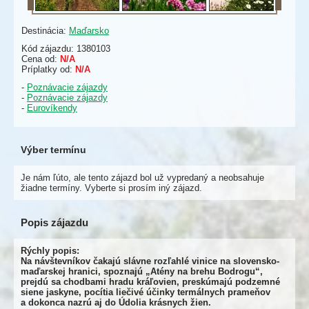
Destinácia:
Maďarsko
Kód zájazdu: 1380103
Cena od:
N/A
Príplatky od:
N/A
-
Poznávacie zájazdy
-
Poznávacie zájazdy
-
Eurovíkendy
Výber termínu
Je nám ľúto, ale tento zájazd bol už vypredaný a neobsahuje
žiadne termíny. Vyberte si prosím iný zájazd.
Popis zájazdu
Rýchly popis:
Na návštevníkov čakajú slávne rozľahlé vinice na slovensko-
maďarskej hranici, spoznajú „Atény na brehu Bodrogu“,
prejdú sa chodbami hradu kráľovien, preskúmajú podzemné
siene jaskyne, pocítia liečivé účinky termálnych prameňov
a dokonca nazrú aj do Údolia krásnych žien.