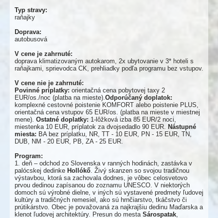
Typ stravy:
raňajky
Doprava:
autobusová
V cene je zahrnuté:
doprava klimatizovaným autokarom, 2x ubytovanie v 3* hoteli s
raňajkami, sprievodca CK, prehliadky podľa programu bez vstupov.
V cene nie je zahrnuté:
Povinné príplatky:
orientačná cena pobytovej taxy 2
EUR/os./noc (platba na mieste).
Odporúčaný doplatok:
komplexné cestovné poistenie KOMFORT alebo poistenie PLUS,
orientačná cena vstupov 65 EUR/os. (platba na mieste v miestnej
mene).
Ostatné doplatky:
1-lôžková izba 85 EUR/2 noci,
miestenka 10 EUR, príplatok za dvojsedadlo 90 EUR.
Nástupné
miesta:
BA bez príplatku, NR, TT - 10 EUR, PN - 15 EUR, TN,
DUB, NM - 20 EUR, PB, ZA - 25 EUR.
Program:
1. deň – odchod zo Slovenska v ranných hodinách, zastávka v
palócskej dedinke
Hollókő
. Živý skanzen so svojou tradičnou
výstavbou, ktorá sa zachovala dodnes, je vôbec celosvetovo
prvou dedinou zapísanou do zoznamu UNESCO. V niektorých
domoch sú výrobné dielne, v iných sú vystavené predmety ľudovej
kultúry a tradičných remesiel, ako sú hrnčiarstvo, tkáčstvo či
prútikárstvo. Obec je považovaná za najkrajšiu dedinu Maďarska a
klenot ľudovej architektúry. Presun do mesta
Sárospatak
,