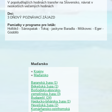
V popoludňajších hodinách transfer na Slovensko, návrat v
neskorších večerných hodinách
Dni:
3 DŇOVÝ POZNÁVACÍ ZÁJAZD
Pamiatky v programe pre leták:
Hollókő - Sárospatak - Tokaj - jaskyne Baradla - Miškovec - Eger -
Gödöllö
Maďarsko
«
Krajiny
«
Maďarsko
Baranská župa (1)
Békešská župa (1)
Boršodsko-abovsko-
zemplínska župa (3)
Budapešť (24)
Hajducko-bihárska župa (1)
Hevešská župa (2)
Komárňansko-ostrihomská