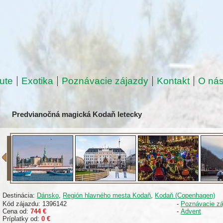
ute
Exotika
Poznávacie zájazdy
Kontakt
O ná
Predvianočná magická Kodaň letecky
Destinácia:
Dánsko
,
Región hlavného mesta Kodaň
,
Kodaň (Copenhagen)
Kód zájazdu: 1396142
-
Poznávacie zá
Cena od:
744 €
-
Advent
Príplatky od:
0 €