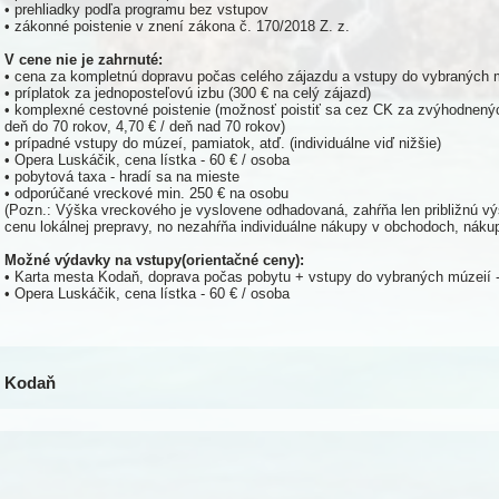
• prehliadky podľa programu bez vstupov
• zákonné poistenie v znení zákona č. 170/2018 Z. z.
V cene nie je zahrnuté:
• cena za kompletnú dopravu počas celého zájazdu a vstupy do vybraných m
• príplatok za jednoposteľovú izbu (300 € na celý zájazd)
• komplexné cestovné poistenie (možnosť poistiť sa cez CK za zvýhodnený
deň do 70 rokov, 4,70 € / deň nad 70 rokov)
• prípadné vstupy do múzeí, pamiatok, atď. (individuálne viď nižšie)
• Opera Luskáčik, cena lístka - 60 € / osoba
• pobytová taxa - hradí sa na mieste
• odporúčané vreckové min. 250 € na osobu
(Pozn.: Výška vreckového je vyslovene odhadovaná, zahŕňa len približnú vý
cenu lokálnej prepravy, no nezahŕňa individuálne nákupy v obchodoch, nákup
Možné výdavky na vstupy(orientačné ceny):
• Karta mesta Kodaň, doprava počas pobytu + vstupy do vybraných múzeií -
• Opera Luskáčik, cena lístka - 60 € / osoba
Kodaň