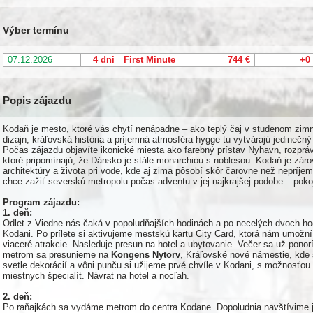
Výber termínu
07.12.2026
4 dni
First Minute
744 €
+0
Popis zájazdu
Kodaň je mesto, ktoré vás chytí nenápadne – ako teplý čaj v studenom zim
dizajn, kráľovská história a príjemná atmosféra hygge tu vytvárajú jedinečný
Počas zájazdu objavíte ikonické miesta ako farebný prístav Nyhavn, rozprá
ktoré pripomínajú, že Dánsko je stále monarchiou s noblesou. Kodaň je zár
architektúry a života pri vode, kde aj zima pôsobí skôr čarovne než nepríjem
chce zažiť severskú metropolu počas adventu v jej najkrajšej podobe – pokoj
Program zájazdu:
1. deň:
Odlet z Viedne nás čaká v popoludňajších hodinách a po necelých dvoch hod
Kodani. Po prílete si aktivujeme mestskú kartu City Card, ktorá nám umožn
viaceré atrakcie. Nasleduje presun na hotel a ubytovanie. Večer sa už pono
metrom sa presunieme na
Kongens Nytorv
, Kráľovské nové námestie, kde 
svetle dekorácií a vôni punču si užijeme prvé chvíle v Kodani, s možnosťou
miestnych špecialít. Návrat na hotel a nocľah.
2. deň:
Po raňajkách sa vydáme metrom do centra Kodane. Dopoludnia navštívime 