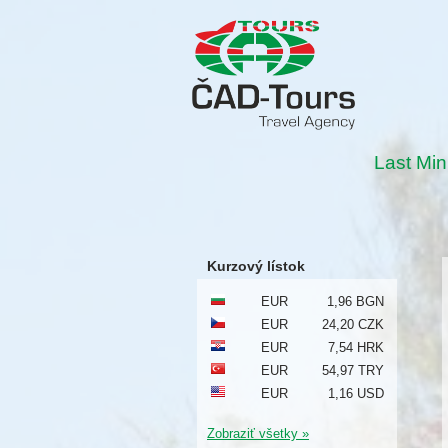
Last Min
Kurzový lístok
EUR
1,96 BGN
EUR
24,20 CZK
EUR
7,54 HRK
EUR
54,97 TRY
EUR
1,16 USD
Zobraziť všetky »