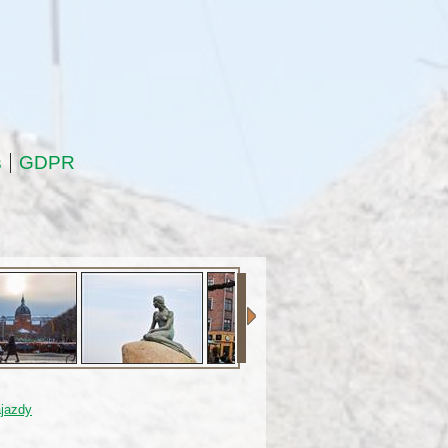
s
GDPR
jazdy