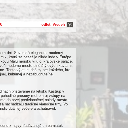
 €
odlet: Viedeň
nom dni. Severská elegancia, moderný
 mix, ktorý sa nezažije nikde inde v Európe.
vkovú Malú morskú vílu či kráľovské paláce,
oveň moderné mesto plné štýlových kaviarní,
ne. Tento výlet je ideálny pre každého, kto
nej, kultúrnej a nezabudnuteľnej.
inách pristávame na letisku Kastrup v
í pohodlné presuny metrom aj vstupy na
ríme do prvej predvianočnej nálady mesta –
sa nachádzajú tradičné vianočné trhy. Vo
 individuálnej večere a ochutnávok
jednu z najvyhľadávanejších pamiatok