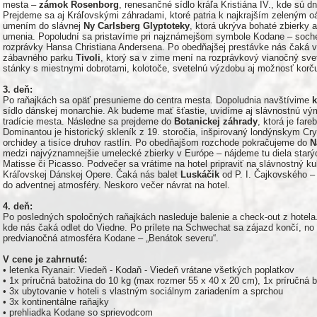
mesta –
zámok Rosenborg
, renesančné sídlo kráľa Kristiána IV., kde sú 
Prejdeme sa aj Kráľovskými záhradami, ktoré patria k najkrajším zeleným
umením do slávnej
Ny Carlsberg Glyptoteky
, ktorá ukrýva bohaté zbierky 
umenia. Popoludní sa pristavíme pri najznámejšom symbole Kodane – soc
rozprávky Hansa Christiana Andersena. Po obedňajšej prestávke nás čaká v
zábavného parku
Tivoli
, ktorý sa v zime mení na rozprávkový vianočný svet.
stánky s miestnymi dobrotami, kolotoče, svetelnú výzdobu aj možnosť korčuľ
3. deň:
Po raňajkách sa opäť presunieme do centra mesta. Dopoludnia navštívime
k
sídlo dánskej monarchie. Ak budeme mať šťastie, uvidíme aj slávnostnú výme
tradície mesta. Následne sa prejdeme do
Botanickej záhrady
, ktorá je far
Dominantou je historický skleník z 19. storočia, inšpirovaný londýnskym Cry
orchidey a tisíce druhov rastlín. Po obedňajšom rozchode pokračujeme do
N
medzi najvýznamnejšie umelecké zbierky v Európe – nájdeme tu diela starý
Matisse či Picasso. Podvečer sa vrátime na hotel pripraviť na slávnostný ku
Kráľovskej Dánskej Opere. Čaká nás balet
Luskáčik
od P. I. Čajkovského –
do adventnej atmosféry. Neskoro večer návrat na hotel.
4. deň:
Po posledných spoločných raňajkách nasleduje balenie a check-out z hotela
kde nás čaká odlet do Viedne. Po prílete na Schwechat sa zájazd končí, no
predvianočná atmosféra Kodane – „Benátok severu“.
V cene je zahrnuté:
• letenka Ryanair: Viedeň - Kodaň - Viedeň vrátane všetkých poplatkov
• 1x príručná batožina do 10 kg (max rozmer 55 x 40 x 20 cm), 1x príručná
• 3x ubytovanie v hoteli s vlastným sociálnym zariadením a sprchou
• 3x kontinentálne raňajky
• prehliadka Kodane so sprievodcom