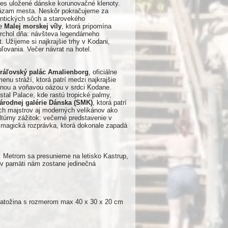
dnes uložené dánske korunovačné klenoty.
 oázam mesta. Neskôr pokračujeme za
antických sôch a starovekého
he
Malej morskej víly
, ktorá pripomína
rchol dňa: návšteva legendárneho
 Užijeme si najkrajšie trhy v Kodani,
ovania. Večer návrat na hotel.
ráľovský palác Amalienborg
, oficiálne
nu stráží, ktorá patrí medzi najkrajšie
ebnou a voňavou oázou v srdci Kodane.
stal Palace, kde rastú tropické palmy,
árodnej galérie Dánska (SMK)
, ktorá patrí
ch majstrov aj moderných velikánov ako
ltúrny zážitok: večerné predstavenie v
 magická rozprávka, ktorá dokonale zapadá
. Metrom sa presunieme na letisko Kastrup,
 v pamäti nám zostane jedinečná
 batožina s rozmerom max 40 x 30 x 20 cm