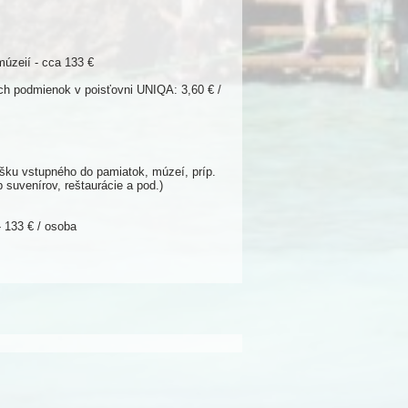
úzeií - cca 133 €
ch podmienok v poisťovni UNIQA: 3,60 € /
šku vstupného do pamiatok, múzeí, príp.
 suvenírov, reštaurácie a pod.)
 133 € / osoba