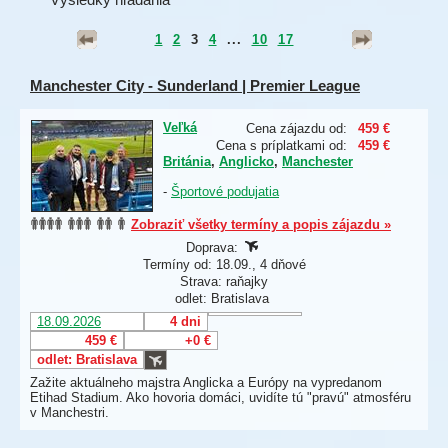
1
2
3
4
...
10
17
Manchester City - Sunderland | Premier League
Veľká
Cena zájazdu od:
459 €
Cena s príplatkami od:
459 €
Británia
,
Anglicko
,
Manchester
-
Športové podujatia
Zobraziť všetky termíny a popis zájazdu »
Doprava:
Termíny od: 18.09., 4 dňové
Strava: raňajky
odlet: Bratislava
18.09.2026
4 dni
459 €
+0 €
odlet: Bratislava
Zažite aktuálneho majstra Anglicka a Európy na vypredanom
Etihad Stadium. Ako hovoria domáci, uvidíte tú "pravú" atmosféru
v Manchestri.