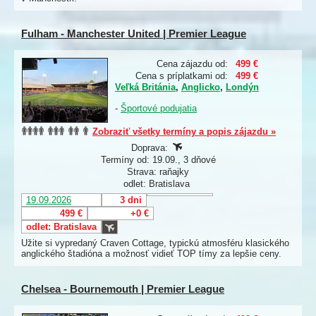
Fulham - Manchester United | Premier League
Cena zájazdu od:
499 €
Cena s príplatkami od:
499 €
Veľká Británia
,
Anglicko
,
Londýn
-
Športové podujatia
Zobraziť všetky termíny a popis zájazdu »
Doprava:
Termíny od: 19.09., 3 dňové
Strava: raňajky
odlet: Bratislava
19.09.2026
3 dni
499 €
+0 €
odlet: Bratislava
Užite si vypredaný Craven Cottage, typickú atmosféru klasického
anglického štadióna a možnosť vidieť TOP tímy za lepšie ceny.
Chelsea - Bournemouth | Premier League