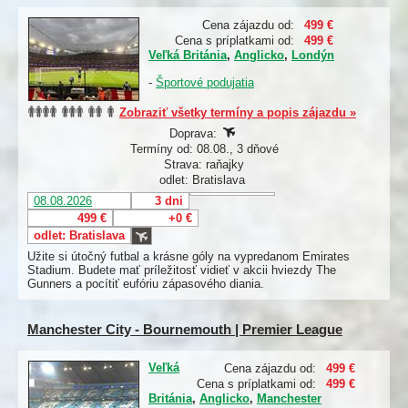
Cena zájazdu od:
499 €
Cena s príplatkami od:
499 €
Veľká Británia
,
Anglicko
,
Londýn
-
Športové podujatia
Zobraziť všetky termíny a popis zájazdu »
Doprava:
Termíny od: 08.08., 3 dňové
Strava: raňajky
odlet: Bratislava
08.08.2026
3 dni
499 €
+0 €
odlet: Bratislava
Užite si útočný futbal a krásne góly na vypredanom Emirates
Stadium. Budete mať príležitosť vidieť v akcii hviezdy The
Gunners a pocítiť eufóriu zápasového diania.
Manchester City - Bournemouth | Premier League
Veľká
Cena zájazdu od:
499 €
Cena s príplatkami od:
499 €
Británia
,
Anglicko
,
Manchester