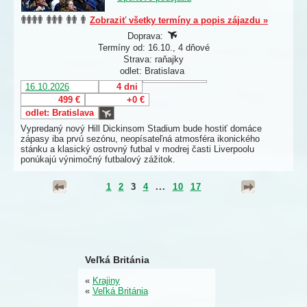
Zobraziť všetky termíny a popis zájazdu »
Doprava:
Termíny od: 16.10., 4 dňové
Strava: raňajky
odlet: Bratislava
16.10.2026
4 dni
499 €
+0 €
odlet: Bratislava
Vypredaný nový Hill Dickinsom Stadium
bude hostiť domáce
zápasy iba prvú sezónu, neopísateľná atmosféra ikonického
stánku a klasický ostrovný futbal v modrej časti Liverpoolu
ponúkajú výnimočný futbalový zážitok.
1
2
3
4
...
10
17
Veľká Británia
«
Krajiny
«
Veľká Británia