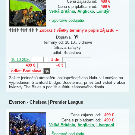
Cena zájazdu od:
499 €
Cena s príplatkami od:
499 €
Veľká Británia
,
Anglicko
,
Londýn
-
Športové podujatia
Zobraziť všetky termíny a popis zájazdu »
Doprava:
Termíny od: 10.10., 3 dňové
Strava: raňajky
odlet: Bratislava
10.10.2026
3 dni
499 €
+0 €
odlet: Bratislava
Zažite jedinečnú atmosféru najúspešnejšieho klubu v Londýne na
vypredanom Stamford Bridge. Budete mať príležitosť vidieť v akcii
hviezdy The Blues a pocítiť eufóriu zápasového diania.
Everton - Chelsea | Premier League
Cena zájazdu od:
499 €
Cena s príplatkami od:
499 €
Veľká Británia
,
Anglicko
,
Liverpool
-
Športové podujatia