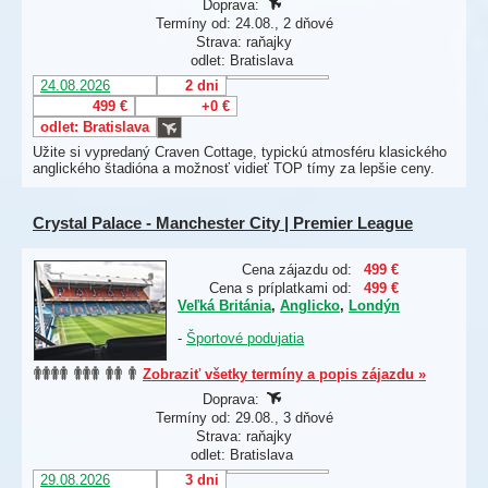
Doprava:
Termíny od: 24.08., 2 dňové
Strava: raňajky
odlet: Bratislava
24.08.2026
2 dni
499 €
+0 €
odlet: Bratislava
Užite si vypredaný Craven Cottage, typickú atmosféru klasického
anglického štadióna a možnosť vidieť TOP tímy za lepšie ceny.
Crystal Palace - Manchester City | Premier League
Cena zájazdu od:
499 €
Cena s príplatkami od:
499 €
Veľká Británia
,
Anglicko
,
Londýn
-
Športové podujatia
Zobraziť všetky termíny a popis zájazdu »
Doprava:
Termíny od: 29.08., 3 dňové
Strava: raňajky
odlet: Bratislava
29.08.2026
3 dni