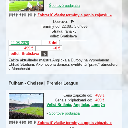
-
Športové podujatia
Zobraziť všetky termíny a popis zájazdu »
Doprava:
Termíny od: 22.08., 3 dňové
Strava: raňajky
odlet: Bratislava
22.08.2026
3 dni
499 €
+0 €
odlet: Bratislava
Zažite aktuálneho majstra Anglicka a Európy na vypredanom
Etihad Stadium. Ako hovoria domáci, uvidíte tú "pravú" atmosféru
v Manchestri
Fulham - Chelsea | Premier League
Cena zájazdu od:
499 €
Cena s príplatkami od:
499 €
Veľká Británia
,
Anglicko
,
Londýn
-
Športové podujatia
Zobraziť všetky termíny a popis zájazdu »