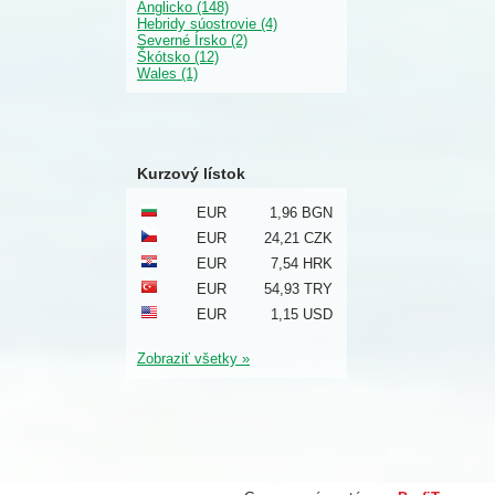
Anglicko (148)
Hebridy súostrovie (4)
Severné Írsko (2)
Škótsko (12)
Wales (1)
Kurzový lístok
EUR
1,96 BGN
EUR
24,21 CZK
EUR
7,54 HRK
EUR
54,93 TRY
EUR
1,15 USD
Zobraziť všetky »