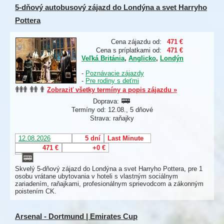
5-dňový autobusový zájazd do Londýna a svet Harryho
Pottera
Cena zájazdu od:
471 €
Cena s príplatkami od:
471 €
Veľká Británia
,
Anglicko
,
Londýn
-
Poznávacie zájazdy
-
Pre rodiny s deťmi
Zobraziť všetky termíny a popis zájazdu »
Doprava:
Termíny od: 12.08., 5 dňové
Strava: raňajky
12.08.2026
5 dní
Last Minute
471 €
+0 €
Skvelý 5-dňový zájazd do Londýna a svet Harryho Pottera, pre 1
osobu vrátane ubytovania v hoteli s vlastným sociálnym
zariadením, raňajkami, profesionálnym sprievodcom a zákonným
poistením CK.
Arsenal - Dortmund | Emirates Cup