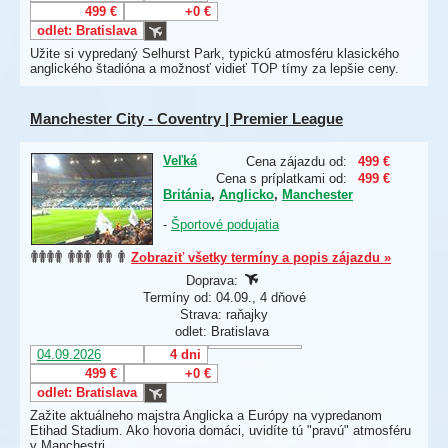
499 €
+0 €
odlet: Bratislava
Užite si vypredaný Selhurst Park, typickú atmosféru klasického
anglického štadióna a možnosť vidieť TOP tímy za lepšie ceny.
Manchester City - Coventry | Premier League
Veľká
Cena zájazdu od:
499 €
Cena s príplatkami od:
499 €
Británia
,
Anglicko
,
Manchester
-
Športové podujatia
Zobraziť všetky termíny a popis zájazdu »
Doprava:
Termíny od: 04.09., 4 dňové
Strava: raňajky
odlet: Bratislava
04.09.2026
4 dni
499 €
+0 €
odlet: Bratislava
Zažite aktuálneho majstra Anglicka a Európy na vypredanom
Etihad Stadium. Ako hovoria domáci, uvidíte tú "pravú" atmosféru
v Manchestri.