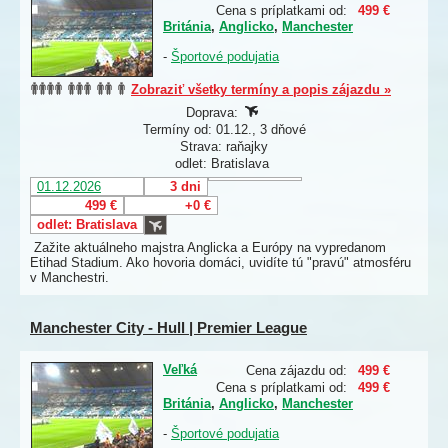
Cena s príplatkami od:
499 €
Británia
,
Anglicko
,
Manchester
-
Športové podujatia
Zobraziť všetky termíny a popis zájazdu »
Doprava:
Termíny od: 01.12., 3 dňové
Strava: raňajky
odlet: Bratislava
01.12.2026
3 dni
499 €
+0 €
odlet: Bratislava
Zažite aktuálneho majstra Anglicka a Európy na vypredanom
Etihad Stadium. Ako hovoria domáci, uvidíte tú "pravú" atmosféru
v Manchestri.
Manchester City - Hull | Premier League
Veľká
Cena zájazdu od:
499 €
Cena s príplatkami od:
499 €
Británia
,
Anglicko
,
Manchester
-
Športové podujatia