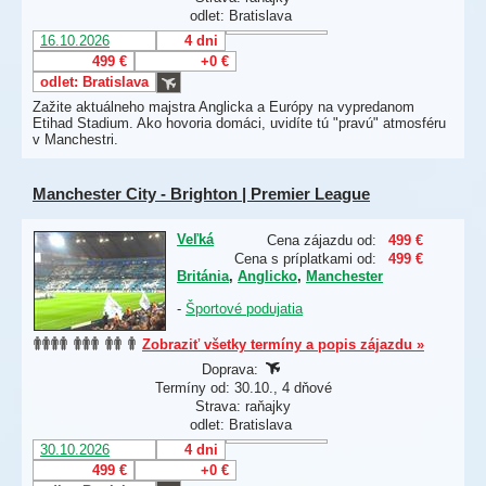
odlet: Bratislava
16.10.2026
4 dni
499 €
+0 €
odlet: Bratislava
Zažite aktuálneho majstra Anglicka a Európy na vypredanom
Etihad Stadium. Ako hovoria domáci, uvidíte tú "pravú" atmosféru
v Manchestri.
Manchester City - Brighton | Premier League
Veľká
Cena zájazdu od:
499 €
Cena s príplatkami od:
499 €
Británia
,
Anglicko
,
Manchester
-
Športové podujatia
Zobraziť všetky termíny a popis zájazdu »
Doprava:
Termíny od: 30.10., 4 dňové
Strava: raňajky
odlet: Bratislava
30.10.2026
4 dni
499 €
+0 €