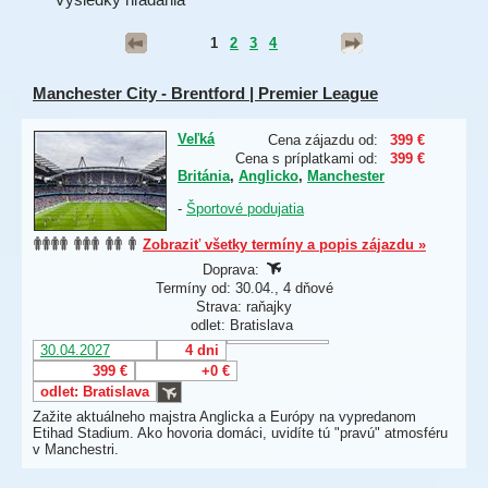
1
2
3
4
Manchester City - Brentford | Premier League
Veľká
Cena zájazdu od:
399 €
Cena s príplatkami od:
399 €
Británia
,
Anglicko
,
Manchester
-
Športové podujatia
Zobraziť všetky termíny a popis zájazdu »
Doprava:
Termíny od: 30.04., 4 dňové
Strava: raňajky
odlet: Bratislava
30.04.2027
4 dni
399 €
+0 €
odlet: Bratislava
Zažite aktuálneho majstra Anglicka a Európy na vypredanom
Etihad Stadium. Ako hovoria domáci, uvidíte tú "pravú" atmosféru
v Manchestri.