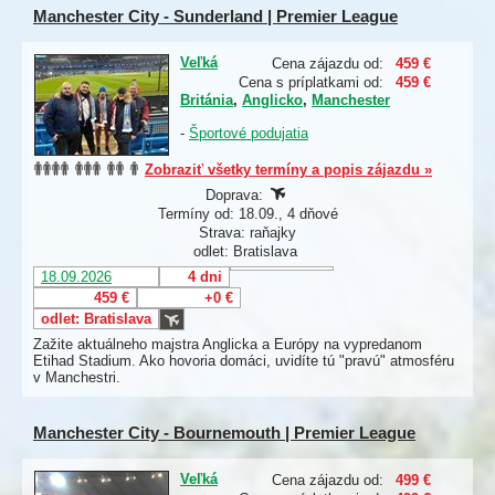
Manchester City - Sunderland | Premier League
Veľká
Cena zájazdu od:
459 €
Cena s príplatkami od:
459 €
Británia
,
Anglicko
,
Manchester
-
Športové podujatia
Zobraziť všetky termíny a popis zájazdu »
Doprava:
Termíny od: 18.09., 4 dňové
Strava: raňajky
odlet: Bratislava
18.09.2026
4 dni
459 €
+0 €
odlet: Bratislava
Zažite aktuálneho majstra Anglicka a Európy na vypredanom
Etihad Stadium. Ako hovoria domáci, uvidíte tú "pravú" atmosféru
v Manchestri.
Manchester City - Bournemouth | Premier League
Veľká
Cena zájazdu od:
499 €