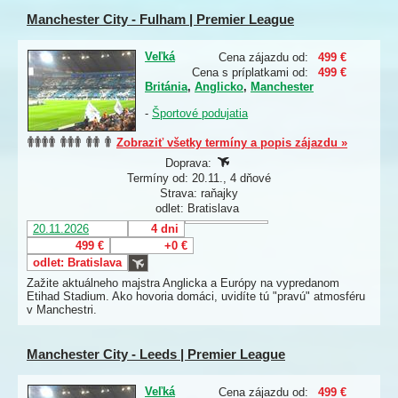
Manchester City - Fulham | Premier League
Veľká
Cena zájazdu od:
499 €
Cena s príplatkami od:
499 €
Británia
,
Anglicko
,
Manchester
-
Športové podujatia
Zobraziť všetky termíny a popis zájazdu »
Doprava:
Termíny od: 20.11., 4 dňové
Strava: raňajky
odlet: Bratislava
20.11.2026
4 dni
499 €
+0 €
odlet: Bratislava
Zažite aktuálneho majstra Anglicka a Európy na vypredanom
Etihad Stadium. Ako hovoria domáci, uvidíte tú "pravú" atmosféru
v Manchestri.
Manchester City - Leeds | Premier League
Veľká
Cena zájazdu od:
499 €