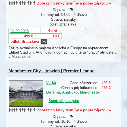
Zobraziť všetky termíny a popis zájazdu »
Doprava:
Termíny od: 04.09., 4 dňové
Strava: raňajky
odlet: Bratislava
04.09.2026
4 dni
499 €
+0 €
odlet: Bratislava
Zažite aktuálneho majstra Anglicka a Európy na vypredanom
Etihad Stadium. Ako hovoria domáci, uvidíte tú "pravú" atmosféru
v Manchestri.
Manchester City - Ipswich | Premier League
Veľká
Cena zájazdu od:
499 €
Cena s príplatkami od:
499 €
Británia
,
Anglicko
,
Manchester
-
Športové podujatia
Zobraziť všetky termíny a popis zájazdu »
Doprava:
Termíny od: 16.10., 4 dňové
Strava: raňajky