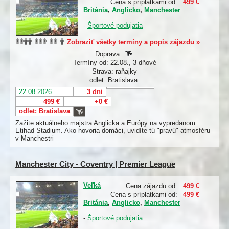
Cena s príplatkami od:
499 €
Británia
,
Anglicko
,
Manchester
-
Športové podujatia
Zobraziť všetky termíny a popis zájazdu »
Doprava:
Termíny od: 22.08., 3 dňové
Strava: raňajky
odlet: Bratislava
22.08.2026
3 dni
499 €
+0 €
odlet: Bratislava
Zažite aktuálneho majstra Anglicka a Európy na vypredanom
Etihad Stadium. Ako hovoria domáci, uvidíte tú "pravú" atmosféru
v Manchestri
Manchester City - Coventry | Premier League
Veľká
Cena zájazdu od:
499 €
Cena s príplatkami od:
499 €
Británia
,
Anglicko
,
Manchester
-
Športové podujatia