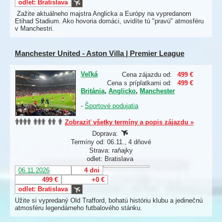
odlet: Bratislava
Zažite aktuálneho majstra Anglicka a Európy na vypredanom
Etihad Stadium. Ako hovoria domáci, uvidíte tú "pravú" atmosféru
v Manchestri.
Manchester United - Aston Villa | Premier League
Veľká
Cena zájazdu od:
499 €
Cena s príplatkami od:
499 €
Británia
,
Anglicko
,
Manchester
-
Športové podujatia
Zobraziť všetky termíny a popis zájazdu »
Doprava:
Termíny od: 06.11., 4 dňové
Strava: raňajky
odlet: Bratislava
06.11.2026
4 dni
499 €
+0 €
odlet: Bratislava
Užite si vypredaný Old Trafford, bohatú históriu klubu a jedinečnú
atmosféru legendárneho futbalového stánku.