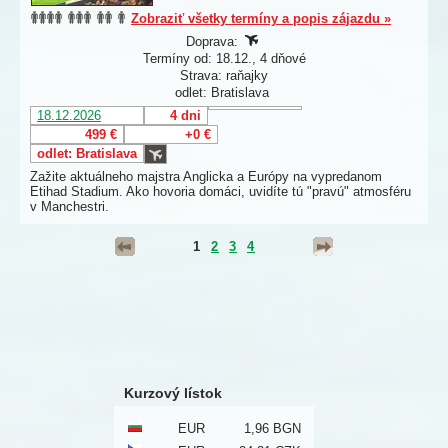
Zobraziť všetky termíny a popis zájazdu »
Doprava:
Termíny od: 18.12., 4 dňové
Strava: raňajky
odlet: Bratislava
18.12.2026
4 dni
499 €
+0 €
odlet: Bratislava
Zažite aktuálneho majstra Anglicka a Európy na vypredanom
Etihad Stadium. Ako hovoria domáci, uvidíte tú "pravú" atmosféru
v Manchestri.
1
2
3
4
Kurzový lístok
EUR
1,96 BGN