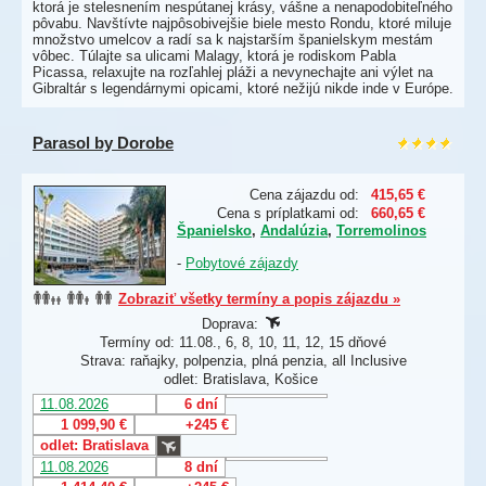
ktorá je stelesnením nespútanej krásy, vášne a nenapodobiteľného
pôvabu. Navštívte najpôsobivejšie biele mesto Rondu, ktoré miluje
množstvo umelcov a radí sa k najstarším španielskym mestám
vôbec. Túlajte sa ulicami Malagy, ktorá je rodiskom Pabla
Picassa, relaxujte na rozľahlej pláži a nevynechajte ani výlet na
Gibraltár s legendárnymi opicami, ktoré nežijú nikde inde v Európe.
Parasol by Dorobe
Cena zájazdu od:
415,65 €
Cena s príplatkami od:
660,65 €
Španielsko
,
Andalúzia
,
Torremolinos
-
Pobytové zájazdy
Zobraziť všetky termíny a popis zájazdu »
Doprava:
Termíny od: 11.08., 6, 8, 10, 11, 12, 15 dňové
Strava: raňajky, polpenzia, plná penzia, all Inclusive
odlet: Bratislava, Košice
11.08.2026
6 dní
1 099,90 €
+245 €
odlet: Bratislava
11.08.2026
8 dní