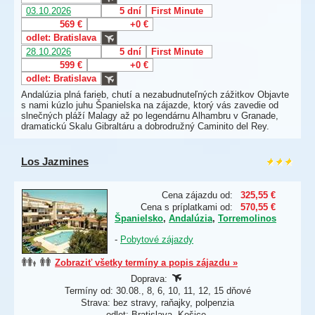
03.10.2026
5 dní
First Minute
569 €
+0 €
odlet: Bratislava
28.10.2026
5 dní
First Minute
599 €
+0 €
odlet: Bratislava
Andalúzia plná farieb, chutí a nezabudnuteľných zážitkov Objavte
s nami kúzlo juhu Španielska na zájazde, ktorý vás zavedie od
slnečných pláží Malagy až po legendárnu Alhambru v Granade,
dramatickú Skalu Gibraltáru a dobrodružný Caminito del Rey.
Los Jazmines
Cena zájazdu od:
325,55 €
Cena s príplatkami od:
570,55 €
Španielsko
,
Andalúzia
,
Torremolinos
-
Pobytové zájazdy
Zobraziť všetky termíny a popis zájazdu »
Doprava:
Termíny od: 30.08., 8, 6, 10, 11, 12, 15 dňové
Strava: bez stravy, raňajky, polpenzia
odlet: Bratislava, Košice