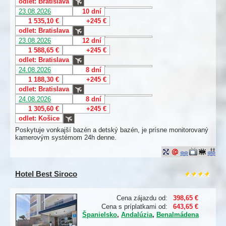
odlet: Bratislava
23.08.2026
10 dní
1 535,10 €
+245 €
odlet: Bratislava
23.08.2026
12 dní
1 588,65 €
+245 €
odlet: Bratislava
24.08.2026
8 dní
1 188,30 €
+245 €
odlet: Bratislava
24.08.2026
8 dní
1 305,60 €
+245 €
odlet: Košice
Poskytuje vonkajší bazén a detský bazén, je prísne monitorovaný
kamerovým systémom 24h denne.
Hotel Best Siroco
Cena zájazdu od:
398,65 €
Cena s príplatkami od:
643,65 €
Španielsko
,
Andalúzia
,
Benalmádena