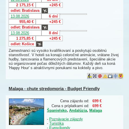
2 175,15 €
+245 €
odlet: Bratislava
13.08.2026
6 dní
955,40 €
+245 €
odlet: Bratislava
13.08.2026
8 dní
1 275,85 €
+245 €
odlet: Košice
Zamestnanci sú vysoko kvalifikovaní a poskytujú osobitnú
starostlivosť. V hoteli sa konajú celoročné animácie, vrátane živej
hudby, tancovania a flamencových predstavení, špeciálne akcie
sú organizované počas dôležitých dátumov. Každý deň sa koná
'Happy Hour' s atraktívnymi ponukami na kokteily a pivo.
Malaga - chute stredomoria - Budget Friendly
Cena zájazdu od:
699 €
Cena s príplatkami od:
699 €
Španielsko
,
Andalúzia
,
Malaga
-
Poznávacie zájazdy
-
Turistika
-
Eurovíkendy