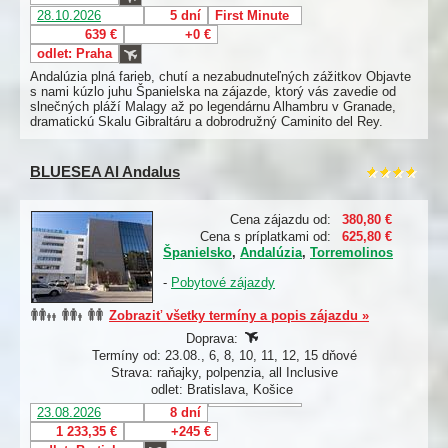
28.10.2026
5 dní
First Minute
639 €
+0 €
odlet: Praha
Andalúzia plná farieb, chutí a nezabudnuteľných zážitkov Objavte
s nami kúzlo juhu Španielska na zájazde, ktorý vás zavedie od
slnečných pláží Malagy až po legendárnu Alhambru v Granade,
dramatickú Skalu Gibraltáru a dobrodružný Caminito del Rey.
BLUESEA Al Andalus
Cena zájazdu od:
380,80 €
Cena s príplatkami od:
625,80 €
Španielsko
,
Andalúzia
,
Torremolinos
-
Pobytové zájazdy
Zobraziť všetky termíny a popis zájazdu »
Doprava:
Termíny od: 23.08., 6, 8, 10, 11, 12, 15 dňové
Strava: raňajky, polpenzia, all Inclusive
odlet: Bratislava, Košice
23.08.2026
8 dní
1 233,35 €
+245 €