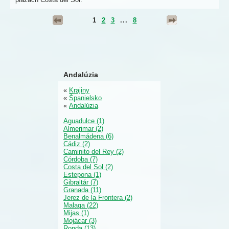
1
2
3
...
8
Andalúzia
«
Krajiny
«
Španielsko
«
Andalúzia
Aguadulce (1)
Almerimar (2)
Benalmádena (6)
Cádiz (2)
Caminito del Rey (2)
Córdoba (7)
Costa del Sol (2)
Estepona (1)
Gibraltár (7)
Granada (11)
Jerez de la Frontera (2)
Malaga (22)
Mijas (1)
Mojácar (3)
Ronda (13)