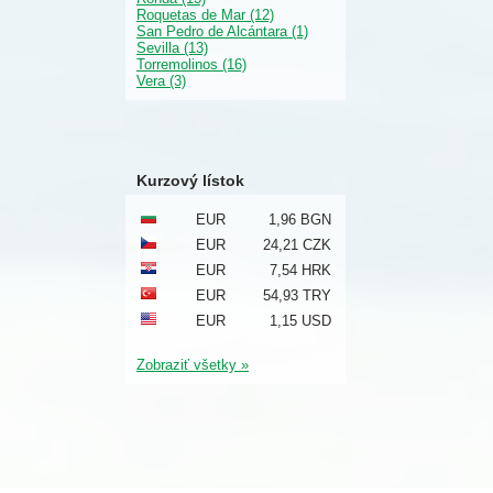
Roquetas de Mar (12)
San Pedro de Alcántara (1)
Sevilla (13)
Torremolinos (16)
Vera (3)
Kurzový lístok
EUR
1,96 BGN
EUR
24,21 CZK
EUR
7,54 HRK
EUR
54,93 TRY
EUR
1,15 USD
Zobraziť všetky »