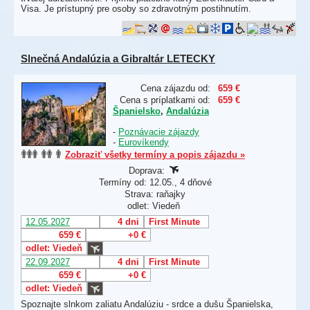
Visa. Je prístupný pre osoby so zdravotným postihnutím.
Slnečná Andalúzia a Gibraltár LETECKY
Cena zájazdu od:
659 €
Cena s príplatkami od:
659 €
Španielsko
,
Andalúzia
-
Poznávacie zájazdy
-
Eurovíkendy
Zobraziť všetky termíny a popis zájazdu »
Doprava:
Termíny od: 12.05., 4 dňové
Strava: raňajky
odlet: Viedeň
12.05.2027
4 dni
First Minute
659 €
+0 €
odlet: Viedeň
22.09.2027
4 dni
First Minute
659 €
+0 €
odlet: Viedeň
Spoznajte slnkom zaliatu Andalúziu - srdce a dušu Španielska,