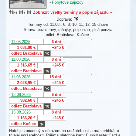
-
Pobytové zájazdy
Zobraziť všetky termíny a popis zájazdu »
Doprava:
Termíny od: 11.08., 6, 8, 10, 11, 12, 15 dňové
Strava: bez stravy, raňajky, polpenzia, plná penzia
odlet: Bratislava, Košice
11.08.2026
6 dní
1 031,90 €
+245 €
odlet: Bratislava
11.08.2026
8 dní
1 316,65 €
+245 €
odlet: Bratislava
11.08.2026
15 dní
2 028,95 €
+245 €
odlet: Bratislava
13.08.2026
6 dní
982,60 €
+245 €
odlet: Bratislava
13.08.2026
8 dní
1 166,20 €
+245 €
odlet: Košice
Hotel je zariadený s dôrazom na udržateľnosť a má certifikát o
trvalej udržateľnosti. Prijíma platobné karty Euro/Master Card a