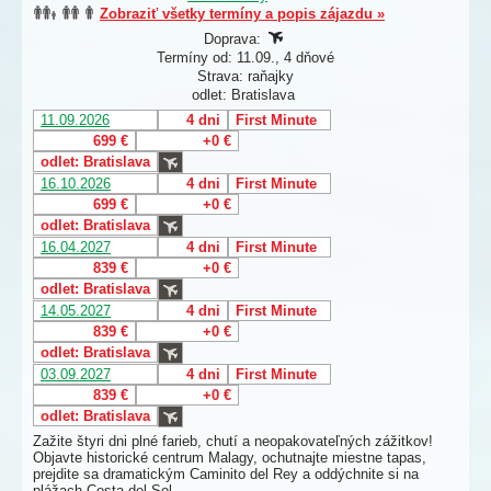
Zobraziť všetky termíny a popis zájazdu »
Doprava:
Termíny od: 11.09., 4 dňové
Strava: raňajky
odlet: Bratislava
11.09.2026
4 dni
First Minute
699 €
+0 €
odlet: Bratislava
16.10.2026
4 dni
First Minute
699 €
+0 €
odlet: Bratislava
16.04.2027
4 dni
First Minute
839 €
+0 €
odlet: Bratislava
14.05.2027
4 dni
First Minute
839 €
+0 €
odlet: Bratislava
03.09.2027
4 dni
First Minute
839 €
+0 €
odlet: Bratislava
Zažite štyri dni plné farieb, chutí a neopakovateľných zážitkov!
Objavte historické centrum Malagy, ochutnajte miestne tapas,
prejdite sa dramatickým Caminito del Rey a oddýchnite si na
plážach Costa del Sol.