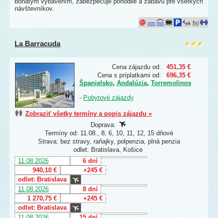
bohatým vybavením, zabezpečuje pohodlie a zábavu pre všetkých
návštevníkov.
La Barracuda
Cena zájazdu od:
451,35 €
Cena s príplatkami od:
696,35 €
Španielsko
,
Andalúzia
,
Torremolinos
-
Pobytové zájazdy
Zobraziť všetky termíny a popis zájazdu »
Doprava:
Termíny od: 11.08., 8, 6, 10, 11, 12, 15 dňové
Strava: bez stravy, raňajky, polpenzia, plná penzia
odlet: Bratislava, Košice
11.08.2026
6 dní
940,10 €
+245 €
odlet: Bratislava
11.08.2026
8 dní
1 270,75 €
+245 €
odlet: Bratislava
11.08.2026
15 dní