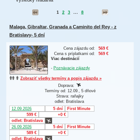
1
2
3
...
8
Malaga, Gibraltar, Granada a Caminito del Rey - z
Bratislavy- 5 dní
Cena zájazdu od:
569 €
Cena s príplatkami od:
569 €
Viac destinácií
-
Poznávacie zájazdy
Zobraziť všetky termíny a popis zájazdu »
Doprava:
Termíny od: 12.09., 5 dňové
Strava: raňajky
odlet: Bratislava
12.09.2026
5 dní
First Minute
599 €
+0 €
odlet: Bratislava
26.09.2026
5 dní
First Minute
589 €
+0 €
odlet: Bratislava