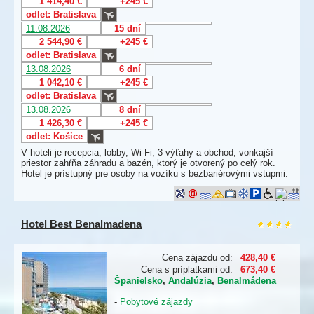
1 414,40 €
+245 €
odlet: Bratislava
11.08.2026
15 dní
2 544,90 €
+245 €
odlet: Bratislava
13.08.2026
6 dní
1 042,10 €
+245 €
odlet: Bratislava
13.08.2026
8 dní
1 426,30 €
+245 €
odlet: Košice
V hoteli je recepcia, lobby, Wi-Fi, 3 výťahy a obchod, vonkajší
priestor zahŕňa záhradu a bazén, ktorý je otvorený po celý rok.
Hotel je prístupný pre osoby na vozíku s bezbariérovými vstupmi.
Hotel Best Benalmadena
Cena zájazdu od:
428,40 €
Cena s príplatkami od:
673,40 €
Španielsko
,
Andalúzia
,
Benalmádena
-
Pobytové zájazdy