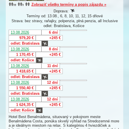
Zobraziť všetky termíny a popis zájazdu »
Doprava:
Termíny od: 13.08., 6, 8, 10, 11, 12, 15 dňové
Strava: bez stravy, raňajky, polpenzia, plná penzia, all Inclusive
odlet: Bratislava, Košice
13.08.2026
6 dní
979,20 €
+245 €
odlet: Bratislava
13.08.2026
8 dní
1 170,45 €
+245 €
odlet: Košice
13.08.2026
11 dní
1 418,65 €
+245 €
odlet: Bratislava
13.08.2026
12 dní
1 550,40 €
+245 €
odlet: Bratislava
13.08.2026
12 dní
1 624,35 €
+245 €
odlet: Košice
Hotel Best Benalmádena, situovaný v pokojnom meste
Benalmádena Costa, ponúka skvelý výhľad na Stredozemné more
a je ideálnym miestom na relax. S kategóriou 4 hviezdičiek a