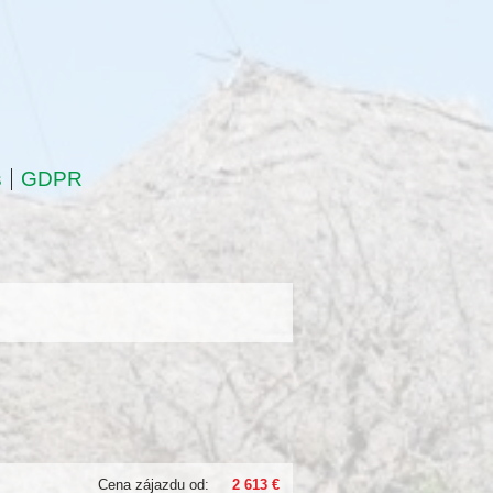
s
GDPR
Cena zájazdu od:
2 613 €