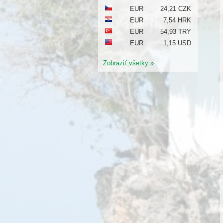
EUR
24,21 CZK
EUR
7,54 HRK
EUR
54,93 TRY
EUR
1,15 USD
Zobraziť všetky »