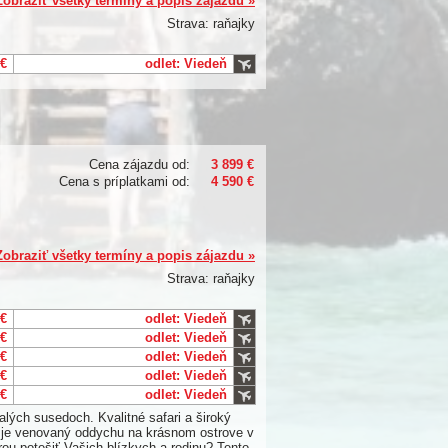
Zobraziť všetky termíny a popis zájazdu »
Strava: raňajky
 €
odlet: Viedeň
Cena zájazdu od:
3 899 €
Cena s príplatkami od:
4 590 €
Zobraziť všetky termíny a popis zájazdu »
Strava: raňajky
 €
odlet: Viedeň
 €
odlet: Viedeň
 €
odlet: Viedeň
 €
odlet: Viedeň
 €
odlet: Viedeň
alých susedoch. Kvalitné safari a široký
ty je venovaný oddychu na krásnom ostrove v
rou potešiť Vašich blízkych a rodinu? Tento