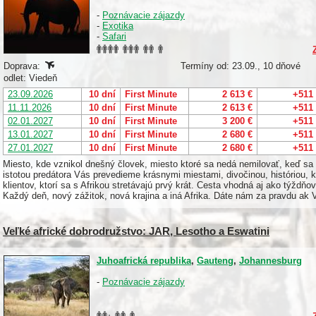
-
Poznávacie zájazdy
-
Exotika
-
Safari
Doprava:
Termíny od: 23.09., 10 dňové
odlet: Viedeň
23.09.2026
10 dní
First Minute
2 613 €
+511
11.11.2026
10 dní
First Minute
2 613 €
+511
02.01.2027
10 dní
First Minute
3 200 €
+511
13.01.2027
10 dní
First Minute
2 680 €
+511
27.01.2027
10 dní
First Minute
2 680 €
+511
Miesto, kde vznikol dnešný človek, miesto ktoré sa nedá nemilovať, keď sa
istotou predátora Vás prevedieme krásnymi miestami, divočinou, históriou, k
klientov, ktorí sa s Afrikou stretávajú prvý krát. Cesta vhodná aj ako týžd
Každý deň, nový zážitok, nová krajina a iná Afrika. Dáte nám za pravdu ak
Veľké africké dobrodružstvo: JAR, Lesotho a Eswatini
Juhoafrická republika
,
Gauteng
,
Johannesburg
-
Poznávacie zájazdy