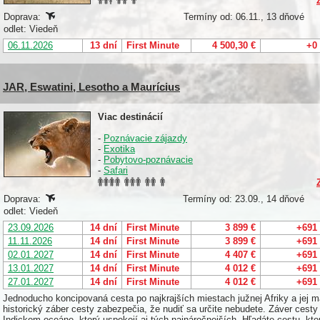
Doprava:
Termíny od: 06.11., 13 dňové
odlet: Viedeň
06.11.2026
13 dní
First Minute
4 500,30 €
+0
JAR, Eswatini, Lesotho a Maurícius
Viac destinácií
-
Poznávacie zájazdy
-
Exotika
-
Pobytovo-poznávacie
-
Safari
Doprava:
Termíny od: 23.09., 14 dňové
odlet: Viedeň
23.09.2026
14 dní
First Minute
3 899 €
+691
11.11.2026
14 dní
First Minute
3 899 €
+691
02.01.2027
14 dní
First Minute
4 407 €
+691
13.01.2027
14 dní
First Minute
4 012 €
+691
27.01.2027
14 dní
First Minute
4 012 €
+691
Jednoducho koncipovaná cesta po najkrajších miestach južnej Afriky a jej m
historický záber cesty zabezpečia, že nudiť sa určite nebudete. Záver ces
Indickom oceáne, ktorý uspokojí aj tých najnáročnejších. Hľadáte cestu, kto