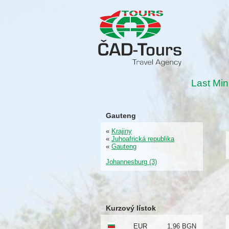
Last Min
Gauteng
«
Krajiny
«
Juhoafrická republika
«
Gauteng
Johannesburg (3)
Kurzový lístok
EUR
1,96 BGN