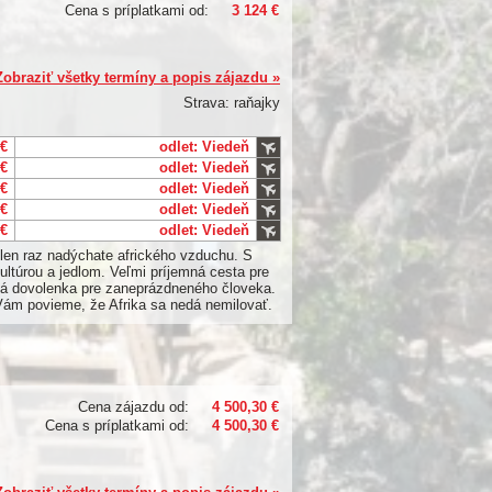
Cena s príplatkami od:
3 124 €
Zobraziť všetky termíny a popis zájazdu »
Strava: raňajky
 €
odlet: Viedeň
 €
odlet: Viedeň
 €
odlet: Viedeň
 €
odlet: Viedeň
 €
odlet: Viedeň
 len raz nadýchate afrického vzduchu. S
ultúrou a jedlom. Veľmi príjemná cesta pre
ňová dovolenka pre zaneprázdneného človeka.
 Vám povieme, že Afrika sa nedá nemilovať.
Cena zájazdu od:
4 500,30 €
Cena s príplatkami od:
4 500,30 €