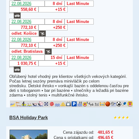
22.08.2026
8 dní
Last Minute
558,60 €
+15 €
22.08.2026
8 dní
Last Minute
772,10 €
+250 €
odlet: Košice
22.08.2026
8 dní
Last Minute
772,10 €
+250 €
odlet: Bratislava
22.08.2026
15 dní
Last Minute
1 030,75 €
+15 €
Obľúbený hotel vhodný pre klientov všetkých vekových kategórií.
Počas letnej sezóny premáva minivláčik po celom
stredisku. Detské ihrisko • vonkajší bazén s oddelenou časťou pre
deti s toboganom • bar pri bazéne • slnečníky a ležadlá pri bazéne
zdarma • stolný tenis • multifunkčné ihrisko.
BSA Holiday Park
Cena zájazdu od:
481,65 €
Cena s príplatkami od:
496,65 €