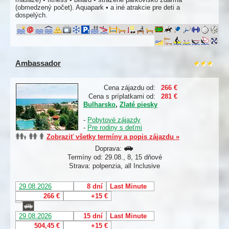
(obmedzený počet). Aquapark • a iné atrakcie pre deti a
dospelých.
Ambassador
Cena zájazdu od:
266 €
Cena s príplatkami od:
281 €
Bulharsko
,
Zlaté piesky
-
Pobytové zájazdy
-
Pre rodiny s deťmi
Zobraziť všetky termíny a popis zájazdu »
Doprava:
Termíny od: 29.08., 8, 15 dňové
Strava: polpenzia, all Inclusive
29.08.2026
8 dní
Last Minute
266 €
+15 €
29.08.2026
15 dní
Last Minute
504,45 €
+15 €