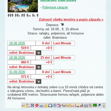
-
Pobytové zájazdy
Zobraziť všetky termíny a popis zájazdu »
Doprava:
Termíny od: 18.08., 8, 15 dňové
Strava: raňajky, polpenzia, all Inclusive
odlet: Bratislava
18.08.2026
8 dní
Last Minute
519 €
+0 €
odlet: Bratislava
18.08.2026
15 dní
Last Minute
860 €
+0 €
odlet: Bratislava
01.09.2026
8 dní
Last Minute
571 €
+0 €
odlet: Bratislava
Na okraji letoviska v bohatej zeleni cca 10 minút chôdze od centra
s nákupnou zónou, obchodmi a barmi. Piesočnatá pláž je
vzdialená 600 metrov. Stravovanie formou raňajok, polpenzie alebo
All Inclusive.