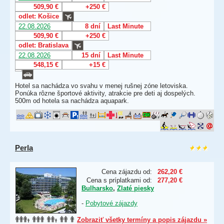
509,90 €
+250 €
odlet: Košice
22.08.2026
8 dní
Last Minute
509,90 €
+250 €
odlet: Bratislava
22.08.2026
15 dní
Last Minute
548,15 €
+15 €
Hotel sa nachádza vo svahu v menej rušnej zóne letoviska.
Ponúka rôzne športové aktivity, atrakcie pre deti aj dospelých.
500m od hotela sa nachádza aquapark.
Perla
Cena zájazdu od:
262,20 €
Cena s príplatkami od:
277,20 €
Bulharsko
,
Zlaté piesky
-
Pobytové zájazdy
Zobraziť všetky termíny a popis zájazdu »