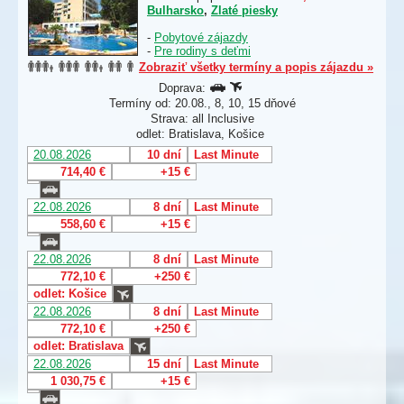
Bulharsko
,
Zlaté piesky
-
Pobytové zájazdy
-
Pre rodiny s deťmi
Zobraziť všetky termíny a popis zájazdu »
Doprava:
Termíny od: 20.08., 8, 10, 15 dňové
Strava: all Inclusive
odlet: Bratislava, Košice
20.08.2026
10 dní
Last Minute
714,40 €
+15 €
22.08.2026
8 dní
Last Minute
558,60 €
+15 €
22.08.2026
8 dní
Last Minute
772,10 €
+250 €
odlet: Košice
22.08.2026
8 dní
Last Minute
772,10 €
+250 €
odlet: Bratislava
22.08.2026
15 dní
Last Minute
1 030,75 €
+15 €