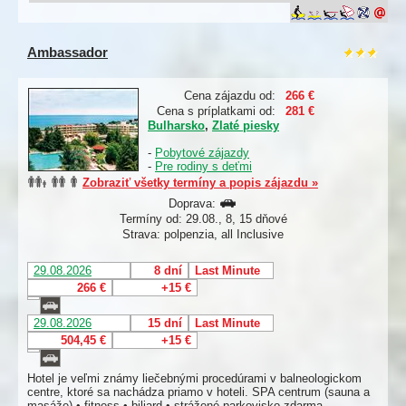
Ambassador
Cena zájazdu od:
266 €
Cena s príplatkami od:
281 €
Bulharsko
,
Zlaté piesky
-
Pobytové zájazdy
-
Pre rodiny s deťmi
Zobraziť všetky termíny a popis zájazdu »
Doprava:
Termíny od: 29.08., 8, 15 dňové
Strava: polpenzia, all Inclusive
29.08.2026
8 dní
Last Minute
266 €
+15 €
29.08.2026
15 dní
Last Minute
504,45 €
+15 €
Hotel je veľmi známy liečebnými procedúrami v balneologickom
centre, ktoré sa nachádza priamo v hoteli. SPA centrum (sauna a
masáže) • fitness • biliard • strážené parkovisko zdarma