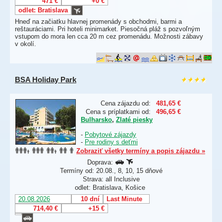
471 €
+0 €
odlet: Bratislava
Hneď na začiatku hlavnej promenády s obchodmi, barmi a
reštauráciami. Pri hoteli minimarket. Piesočná pláž s pozvoľným
vstupom do mora len cca 20 m cez promenádu. Možnosti zábavy
v okolí.
BSA Holiday Park
Cena zájazdu od:
481,65 €
Cena s príplatkami od:
496,65 €
Bulharsko
,
Zlaté piesky
-
Pobytové zájazdy
-
Pre rodiny s deťmi
Zobraziť všetky termíny a popis zájazdu »
Doprava:
Termíny od: 20.08., 8, 10, 15 dňové
Strava: all Inclusive
odlet: Bratislava, Košice
20.08.2026
10 dní
Last Minute
714,40 €
+15 €