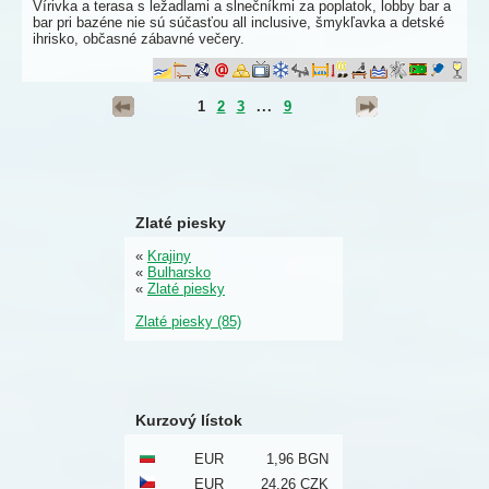
Vírivka a terasa s ležadlami a slnečníkmi za poplatok, lobby bar a
bar pri bazéne nie sú súčasťou all inclusive, šmykľavka a detské
ihrisko, občasné zábavné večery.
1
2
3
...
9
Zlaté piesky
«
Krajiny
«
Bulharsko
«
Zlaté piesky
Zlaté piesky (85)
Kurzový lístok
EUR
1,96 BGN
EUR
24,26 CZK