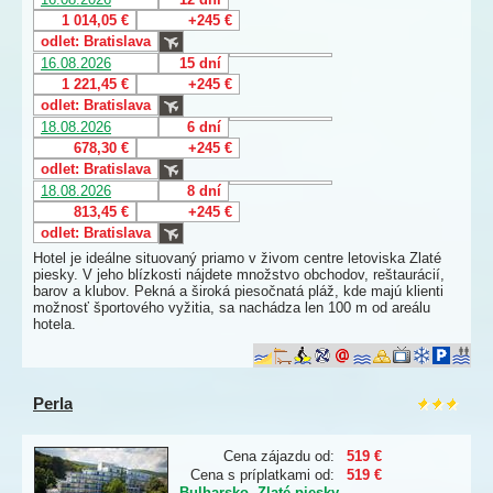
1 014,05 €
+245 €
odlet: Bratislava
16.08.2026
15 dní
1 221,45 €
+245 €
odlet: Bratislava
18.08.2026
6 dní
678,30 €
+245 €
odlet: Bratislava
18.08.2026
8 dní
813,45 €
+245 €
odlet: Bratislava
Hotel je ideálne situovaný priamo v živom centre letoviska Zlaté
piesky. V jeho blízkosti nájdete množstvo obchodov, reštaurácií,
barov a klubov. Pekná a široká piesočnatá pláž, kde majú klienti
možnosť športového vyžitia, sa nachádza len 100 m od areálu
hotela.
Perla
Cena zájazdu od:
519 €
Cena s príplatkami od:
519 €
Bulharsko
,
Zlaté piesky