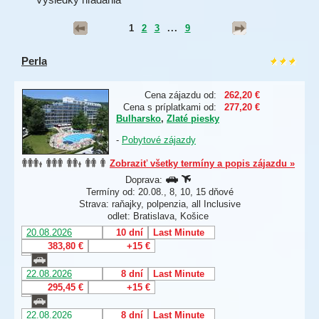
1
2
3
...
9
Perla
Cena zájazdu od:
262,20 €
Cena s príplatkami od:
277,20 €
Bulharsko
,
Zlaté piesky
-
Pobytové zájazdy
Zobraziť všetky termíny a popis zájazdu »
Doprava:
Termíny od: 20.08., 8, 10, 15 dňové
Strava: raňajky, polpenzia, all Inclusive
odlet: Bratislava, Košice
20.08.2026
10 dní
Last Minute
383,80 €
+15 €
22.08.2026
8 dní
Last Minute
295,45 €
+15 €
22.08.2026
8 dní
Last Minute