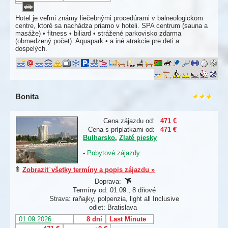
Hotel je veľmi známy liečebnými procedúrami v balneologickom
centre, ktoré sa nachádza priamo v hoteli. SPA centrum (sauna a
masáže) • fitness • biliard • strážené parkovisko zdarma
(obmedzený počet). Aquapark • a iné atrakcie pre deti a
dospelých.
Bonita
Cena zájazdu od:
471 €
Cena s príplatkami od:
471 €
Bulharsko
,
Zlaté piesky
-
Pobytové zájazdy
Zobraziť všetky termíny a popis zájazdu »
Doprava:
Termíny od: 01.09., 8 dňové
Strava: raňajky, polpenzia, light all Inclusive
odlet: Bratislava
01.09.2026
8 dní
Last Minute