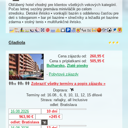
Obľúbený hotel vhodný pre klientov všetkých vekových kategórií.
Počas letnej sezóny premáva minivláčik po celom
stredisku. Detské ihrisko • vonkajší bazén s oddelenou časťou pre
deti s toboganom • bar pri bazéne • slnečníky a ležadlá pri bazéne
zdarma • stolný tenis • multifunkčné ihrisko.
Gladiola
Cena zájazdu od:
260,95 €
Cena s príplatkami od:
505,95 €
Bulharsko
,
Zlaté piesky
-
Pobytové zájazdy
Zobraziť všetky termíny a popis zájazdu »
Doprava:
Termíny od: 16.08., 6, 8, 10, 11, 12, 15 dňové
Strava: raňajky, all Inclusive
odlet: Bratislava
16.08.2026
10 dní
963,90 €
+245 €
odlet: Bratislava
16.08.2026
12 dní