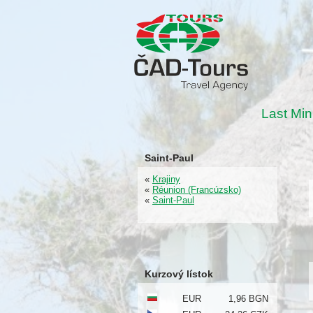
Last Min
Saint-Paul
«
Krajiny
«
Réunion (Francúzsko)
«
Saint-Paul
Kurzový lístok
EUR
1,96 BGN