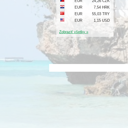
EUR
24,26 CZK
EUR
7,54 HRK
EUR
55,03 TRY
EUR
1,15 USD
Zobraziť všetky »