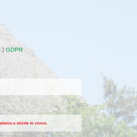
s
GDPR
ľadania a skúste to znova.