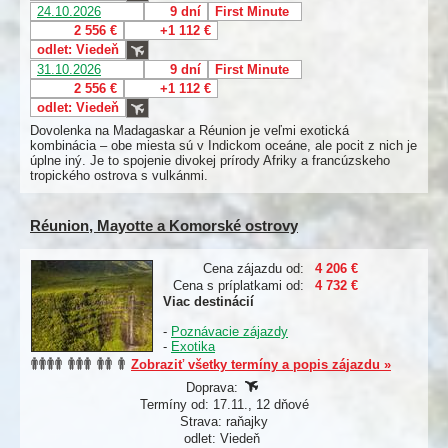
24.10.2026
9 dní
First Minute
2 556 €
+1 112 €
odlet: Viedeň
31.10.2026
9 dní
First Minute
2 556 €
+1 112 €
odlet: Viedeň
Dovolenka na Madagaskar a Réunion je veľmi exotická
kombinácia – obe miesta sú v Indickom oceáne, ale pocit z nich je
úplne iný. Je to spojenie divokej prírody Afriky a francúzskeho
tropického ostrova s vulkánmi.
Réunion, Mayotte a Komorské ostrovy
Cena zájazdu od:
4 206 €
Cena s príplatkami od:
4 732 €
Viac destinácií
-
Poznávacie zájazdy
-
Exotika
Zobraziť všetky termíny a popis zájazdu »
Doprava:
Termíny od: 17.11., 12 dňové
Strava: raňajky
odlet: Viedeň