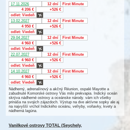
17.11.2026
12 dní
First Minute
4 206 €
+526 €
odlet: Viedeň
13.02.2027
12 dní
First Minute
4 950 €
+526 €
odlet: Viedeň
29.04.2027
12 dní
First Minute
4 960 €
+526 €
odlet: Viedeň
22.07.2027
12 dní
First Minute
4 960 €
+526 €
odlet: Viedeň
14.10.2027
12 dní
First Minute
4 960 €
+526 €
odlet: Viedeň
Nádherný, adrenalínový a akčný Réunion, ospalé Mayotte a
zabudnuté Komorské ostrovy Vás milo prekvapia. Indický oceán
skrýva nádherné ostrovy a oceánske národy. vám ich všetky
prináša na svojich zájazdoch. Výstup na dve aktívne sopky ale aj
na najvyšší vrchol Indického oceánu, veľryby, voňavky, kvety a
nádherná lagúna.
Vanilkové ostrovy TOTAL (Seychely,