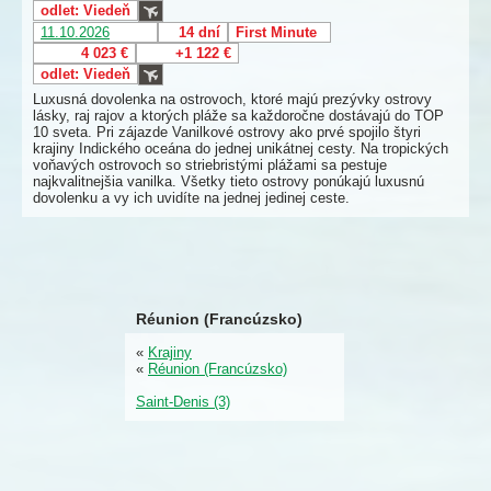
odlet: Viedeň
11.10.2026
14 dní
First Minute
4 023 €
+1 122 €
odlet: Viedeň
Luxusná dovolenka na ostrovoch, ktoré majú prezývky ostrovy
lásky, raj rajov a ktorých pláže sa každoročne dostávajú do TOP
10 sveta. Pri zájazde Vanilkové ostrovy ako prvé spojilo štyri
krajiny Indického oceána do jednej unikátnej cesty. Na tropických
voňavých ostrovoch so striebristými plážami sa pestuje
najkvalitnejšia vanilka. Všetky tieto ostrovy ponúkajú luxusnú
dovolenku a vy ich uvidíte na jednej jedinej ceste.
Réunion (Francúzsko)
«
Krajiny
«
Réunion (Francúzsko)
Saint-Denis (3)