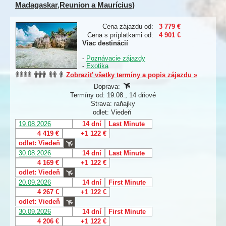
Madagaskar,Reunion a Maurícius)
Cena zájazdu od:
3 779 €
Cena s príplatkami od:
4 901 €
Viac destinácií
-
Poznávacie zájazdy
-
Exotika
Zobraziť všetky termíny a popis zájazdu »
Doprava:
Termíny od: 19.08., 14 dňové
Strava: raňajky
odlet: Viedeň
19.08.2026
14 dní
Last Minute
4 419 €
+1 122 €
odlet: Viedeň
30.08.2026
14 dní
Last Minute
4 169 €
+1 122 €
odlet: Viedeň
20.09.2026
14 dní
First Minute
4 267 €
+1 122 €
odlet: Viedeň
30.09.2026
14 dní
First Minute
4 206 €
+1 122 €