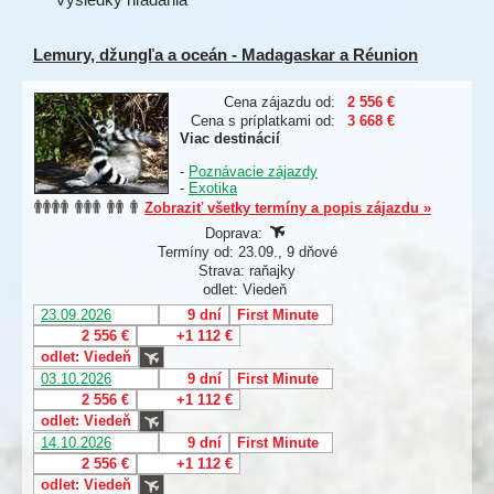
Lemury, džungľa a oceán - Madagaskar a Réunion
Cena zájazdu od:
2 556 €
Cena s príplatkami od:
3 668 €
Viac destinácií
-
Poznávacie zájazdy
-
Exotika
Zobraziť všetky termíny a popis zájazdu »
Doprava:
Termíny od: 23.09., 9 dňové
Strava: raňajky
odlet: Viedeň
23.09.2026
9 dní
First Minute
2 556 €
+1 112 €
odlet: Viedeň
03.10.2026
9 dní
First Minute
2 556 €
+1 112 €
odlet: Viedeň
14.10.2026
9 dní
First Minute
2 556 €
+1 112 €
odlet: Viedeň