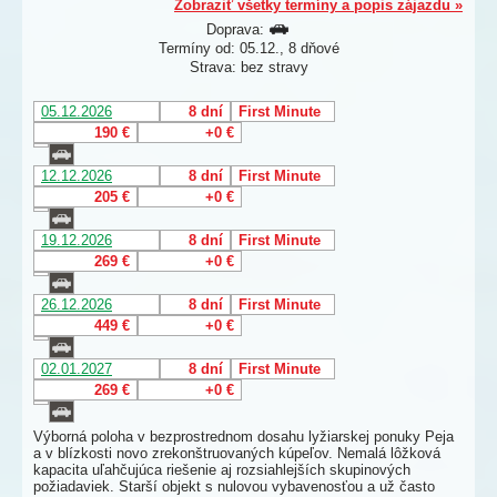
Zobraziť všetky termíny a popis zájazdu »
Doprava:
Termíny od: 05.12., 8 dňové
Strava: bez stravy
05.12.2026
8 dní
First Minute
190 €
+0 €
12.12.2026
8 dní
First Minute
205 €
+0 €
19.12.2026
8 dní
First Minute
269 €
+0 €
26.12.2026
8 dní
First Minute
449 €
+0 €
02.01.2027
8 dní
First Minute
269 €
+0 €
Výborná poloha v bezprostrednom dosahu lyžiarskej ponuky Peja
a v blízkosti novo zrekonštruovaných kúpeľov. Nemalá lôžková
kapacita uľahčujúca riešenie aj rozsiahlejších skupinových
požiadaviek. Starší objekt s nulovou vybavenosťou a už často