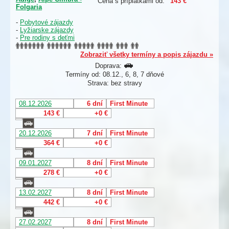
Cena s príplatkami od:
143 €
Folgaria
-
Pobytové zájazdy
-
Lyžiarske zájazdy
-
Pre rodiny s deťmi
Zobraziť všetky termíny a popis zájazdu »
Doprava:
Termíny od: 08.12., 6, 8, 7 dňové
Strava: bez stravy
08.12.2026
6 dní
First Minute
143 €
+0 €
20.12.2026
7 dní
First Minute
364 €
+0 €
09.01.2027
8 dní
First Minute
278 €
+0 €
13.02.2027
8 dní
First Minute
442 €
+0 €
27.02.2027
8 dní
First Minute