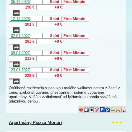
05.12.2026
8 dní
First Minute
190 €
+0 €
12.12.2026
8 dní
First Minute
201 €
+0 €
02.01.2027
8 dní
First Minute
283 €
+0 €
09.01.2027
8 dní
First Minute
213 €
+0 €
23.01.2027
8 dní
First Minute
228 €
+0 €
Obľúbená rezidencia s ponukou malého wellness centra z časti v
cene. Zrekonštruované, priestranné, moderne vybavené
apartmány. Väčšia vzdialenosť od lyžiarskeho areálu vyvážená
priaznivou cenou .
Apartmány Piazza Monari