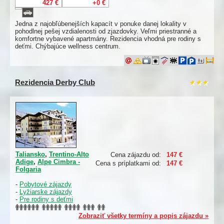
427 €
+0 €
Jedna z najobľúbenejších kapacít v ponuke danej lokality v
pohodlnej pešej vzdialenosti od zjazdovky. Veľmi priestranné a
komfortne vybavené apartmány. Rezidencia vhodná pre rodiny s
deťmi. Chýbajúce wellness centrum.
Rezidencia Derby Club
Taliansko
,
Trentino-Alto
Cena zájazdu od:
147 €
Adige
,
Alpe Cimbra -
Cena s príplatkami od:
147 €
Folgaria
-
Pobytové zájazdy
-
Lyžiarske zájazdy
-
Pre rodiny s deťmi
Zobraziť všetky termíny a popis zájazdu »