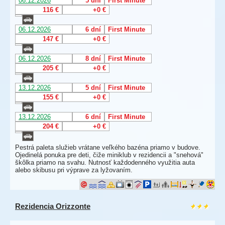
06.12.2026
5 dní
First Minute
116 €
+0 €
06.12.2026
6 dní
First Minute
147 €
+0 €
06.12.2026
8 dní
First Minute
205 €
+0 €
13.12.2026
5 dní
First Minute
155 €
+0 €
13.12.2026
6 dní
First Minute
204 €
+0 €
Pestrá paleta služieb vrátane veľkého bazéna priamo v budove.
Ojedinelá ponuka pre deti, čiže miniklub v rezidencii a "snehová"
škôlka priamo na svahu. Nutnosť každodenného využitia auta
alebo skibusu pri výprave za lyžovaním.
Rezidencia Orizzonte