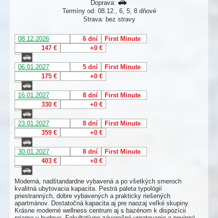
Doprava:
Termíny od: 08.12., 6, 5, 8 dňové
Strava: bez stravy
08.12.2026
6 dní
First Minute
147 €
+0 €
06.01.2027
5 dní
First Minute
175 €
+0 €
16.01.2027
8 dní
First Minute
330 €
+0 €
23.01.2027
8 dní
First Minute
359 €
+0 €
30.01.2027
8 dní
First Minute
403 €
+0 €
Moderná, nadštandardne vybavená a po všetkých smeroch
kvalitná ubytovacia kapacita. Pestrá paleta typológií
priestranných, dobre vybavených a prakticky riešených
apartmánov. Dostatočná kapacita aj pre naozaj veľké skupiny.
Krásne moderné wellness centrum aj s bazénom k dispozícii
priamo v budove. Fakultatívne záverečné upratovanie a povinná