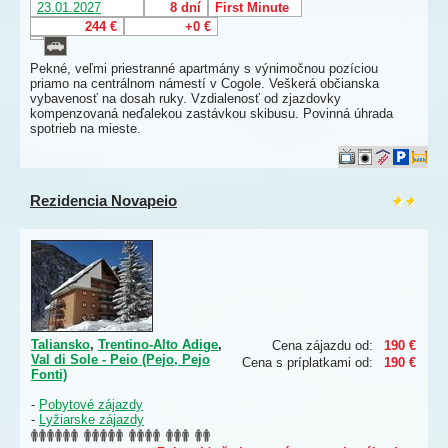
23.01.2027
8 dní
First Minute
244 €
+0 €
Pekné, veľmi priestranné apartmány s výnimočnou pozíciou
priamo na centrálnom námestí v Cogole. Veškerá občianska
vybavenosť na dosah ruky. Vzdialenosť od zjazdovky
kompenzovaná neďalekou zastávkou skibusu. Povinná úhrada
spotrieb na mieste.
Rezidencia Novapeio
Taliansko
,
Trentino-Alto Adige
,
Cena zájazdu od:
190 €
Val di Sole - Peio (Pejo, Pejo
Cena s príplatkami od:
190 €
Fonti)
-
Pobytové zájazdy
-
Lyžiarske zájazdy