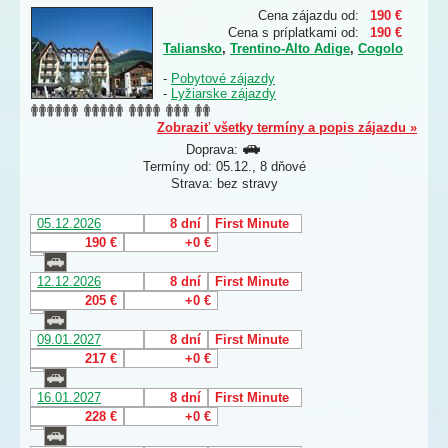
Cena zájazdu od:
190 €
Cena s príplatkami od:
190 €
Taliansko
,
Trentino-Alto Adige
,
Cogolo
-
Pobytové zájazdy
-
Lyžiarske zájazdy
Zobraziť všetky termíny a popis zájazdu »
Doprava:
Termíny od: 05.12., 8 dňové
Strava: bez stravy
05.12.2026
8 dní
First Minute
190 €
+0 €
12.12.2026
8 dní
First Minute
205 €
+0 €
09.01.2027
8 dní
First Minute
217 €
+0 €
16.01.2027
8 dní
First Minute
228 €
+0 €