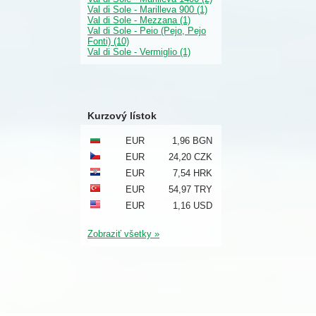
Val di Sole - Marilleva 900 (1)
Val di Sole - Mezzana (1)
Val di Sole - Peio (Pejo, Pejo
Fonti) (10)
Val di Sole - Vermiglio (1)
Kurzový lístok
EUR
1,96 BGN
EUR
24,20 CZK
EUR
7,54 HRK
EUR
54,97 TRY
EUR
1,16 USD
Zobraziť všetky »