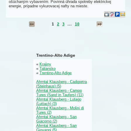
ošúchaným vybavením. Povinná úhrada spotreby elektrickej
energie, prípadne vykurovacej nafty na mieste.
1
2
3
...
10
Trentino-Alto Adige
«
Krajiny
«
Taliansko
«
Trentino-Alto Adige
Ahrntal Klausberg - Cadipietra
(Steinhaus) (5)
Ahrntal Klausberg - Campo
Tures (Sand in Taufers) (11)
Ahrntal Klausberg - Lutago
(Luttach) (3)
Ahrntal Klausberg - Molini di
Tures (2)
Ahrntal Klausberg - San
Giacomo (2)
Ahrntal Klausberg - San
Giovanni (5)