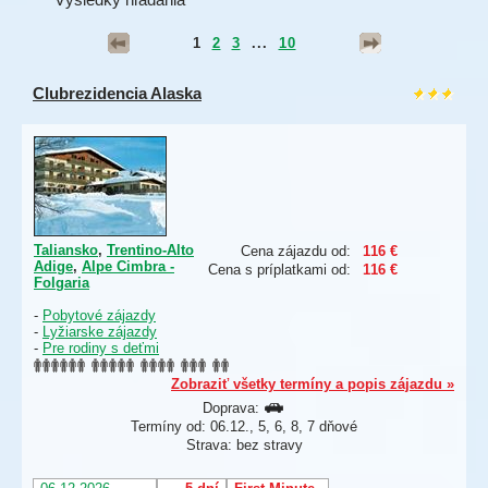
1
2
3
...
10
Clubrezidencia Alaska
Taliansko
,
Trentino-Alto
Cena zájazdu od:
116 €
Adige
,
Alpe Cimbra -
Cena s príplatkami od:
116 €
Folgaria
-
Pobytové zájazdy
-
Lyžiarske zájazdy
-
Pre rodiny s deťmi
Zobraziť všetky termíny a popis zájazdu »
Doprava:
Termíny od: 06.12., 5, 6, 8, 7 dňové
Strava: bez stravy