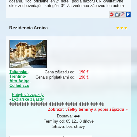
dosahu. Hoci oficiálne len 2* hotel, podľa názoru CK kvalitatívne
skôr zodpovedajúci kategórii 3*. Za večernou zábavou len autom.
Rezidencia Arnica
Taliansko
,
Cena zájazdu od:
190 €
Trentino-
Cena s príplatkami od:
190 €
Alto Adige
,
Celledizzo
-
Pobytové zájazdy
-
Lyžiarske zájazdy
Zobraziť všetky termíny a popis zájazdu »
Doprava:
Termíny od: 05.12., 8 dňové
Strava: bez stravy