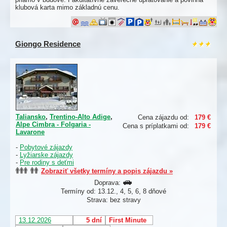
klubová karta mimo základnú cenu.
Giongo Residence
Taliansko
,
Trentino-Alto Adige
,
Cena zájazdu od:
179 €
Alpe Cimbra - Folgaria -
Cena s príplatkami od:
179 €
Lavarone
-
Pobytové zájazdy
-
Lyžiarske zájazdy
-
Pre rodiny s deťmi
Zobraziť všetky termíny a popis zájazdu »
Doprava:
Termíny od: 13.12., 4, 5, 6, 8 dňové
Strava: bez stravy
13.12.2026
5 dní
First Minute