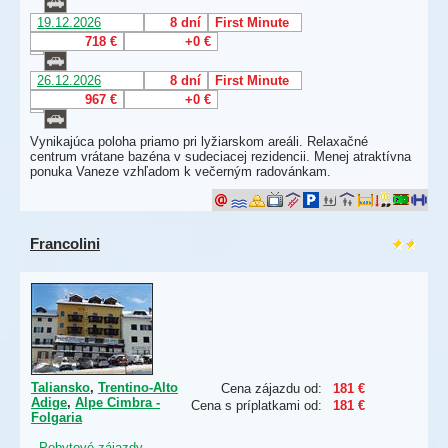
19.12.2026
8 dní
First Minute
718 €
+0 €
26.12.2026
8 dní
First Minute
967 €
+0 €
Vynikajúca poloha priamo pri lyžiarskom areáli. Relaxačné
centrum vrátane bazéna v sudeciacej rezidencii. Menej atraktívna
ponuka Vaneze vzhľadom k večerným radovánkam.
Francolini
Taliansko
,
Trentino-Alto
Cena zájazdu od:
181 €
Adige
,
Alpe Cimbra -
Cena s príplatkami od:
181 €
Folgaria
-
Pobytové zájazdy