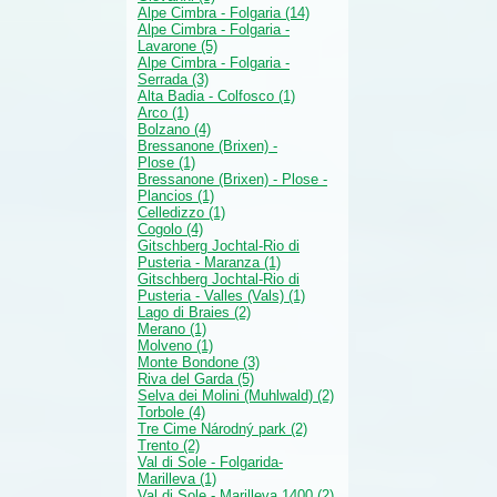
Alpe Cimbra - Folgaria (14)
Alpe Cimbra - Folgaria -
Lavarone (5)
Alpe Cimbra - Folgaria -
Serrada (3)
Alta Badia - Colfosco (1)
Arco (1)
Bolzano (4)
Bressanone (Brixen) -
Plose (1)
Bressanone (Brixen) - Plose -
Plancios (1)
Celledizzo (1)
Cogolo (4)
Gitschberg Jochtal-Rio di
Pusteria - Maranza (1)
Gitschberg Jochtal-Rio di
Pusteria - Valles (Vals) (1)
Lago di Braies (2)
Merano (1)
Molveno (1)
Monte Bondone (3)
Riva del Garda (5)
Selva dei Molini (Muhlwald) (2)
Torbole (4)
Tre Cime Národný park (2)
Trento (2)
Val di Sole - Folgarida-
Marilleva (1)
Val di Sole - Marilleva 1400 (2)