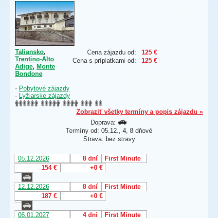
Taliansko
,
Cena zájazdu od:
125 €
Trentino-Alto
Cena s príplatkami od:
125 €
Adige
,
Monte
Bondone
-
Pobytové zájazdy
-
Lyžiarske zájazdy
Zobraziť všetky termíny a popis zájazdu »
Doprava:
Termíny od: 05.12., 4, 8 dňové
Strava: bez stravy
05.12.2026
8 dní
First Minute
154 €
+0 €
12.12.2026
8 dní
First Minute
187 €
+0 €
06.01.2027
4 dni
First Minute