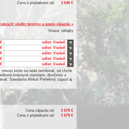
Cena s príplatkami od:
3 648 €
Zobraziť všetky termíny a popis zájazdu »
Strava: raňajky
 €
odlet: Viedeň
 €
odlet: Viedeň
 €
odlet: Viedeň
 €
odlet: Viedeň
 €
odlet: Viedeň
, miesto ktoré sa nedá nemilovať, od chvíle
vedieme krásnymi miestami, divočinou a
ávať. Sawubona Afrika! Perfektný zájazd aj
Cena zájazdu od:
3 679 €
Cena s príplatkami od:
3 679 €