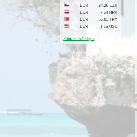
EUR
24,26 CZK
EUR
7,54 HRK
EUR
55,03 TRY
EUR
1,15 USD
Zobraziť všetky »