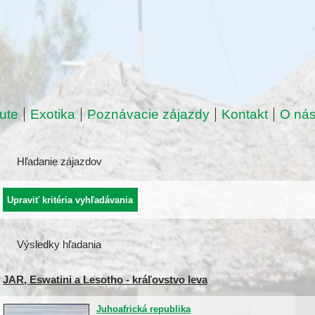
ute
Exotika
Poznávacie zájazdy
Kontakt
O ná
Hľadanie zájazdov
Výsledky hľadania
JAR, Eswatini a Lesotho - kráľovstvo leva
Juhoafrická republika