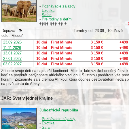
-
Poznávacie zájazdy
-
Exotika
-
Safari
-
Pre rodiny s deťmi
Doprava:
Termíny od: 23.09., 10 dňové
odlet: Viedeň
23.09.2026
10 dní
First Minute
3 150 €
+498
11.11.2026
10 dní
First Minute
3 150 €
+498
13.01.2027
10 dní
First Minute
3 150 €
+498
27.01.2027
10 dní
First Minute
3 150 €
+498
03.02.2027
10 dní
First Minute
3 150 €
+498
Zoberte svoje deti na najstarší kontinent. Miesto, kde vznikol dnešný človek
keď sa prvýkrát nadýchnete afrického vzduchu. S istotou predátora vás pre
horami. Zoznámite sa s čiernou Afrikou, ktorá dodnes cestovateľom nedá sp
na prvú cestu do Afriky.
JAR: Svet v jednej krajine
Juhoafrická republika
-
Poznávacie zájazdy
-
Exotika
-
Safari