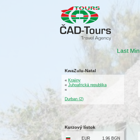
Last Min
KwaZulu-Natal
«
Krajiny
«
Juhoafrická republika
«
Durban (2)
Kurzový lístok
EUR
1,96 BGN