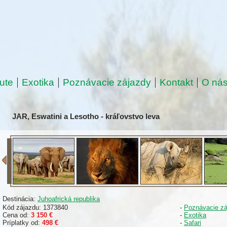
ute
Exotika
Poznávacie zájazdy
Kontakt
O ná
JAR, Eswatini a Lesotho - kráľovstvo leva
Destinácia:
Juhoafrická republika
Kód zájazdu: 1373840
-
Poznávacie zá
Cena od:
3 150 €
-
Exotika
Príplatky od:
498 €
-
Safari