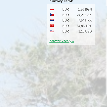
Kurzový lístok
EUR
1,96 BGN
EUR
24,21 CZK
EUR
7,54 HRK
EUR
54,93 TRY
EUR
1,15 USD
Zobraziť všetky »