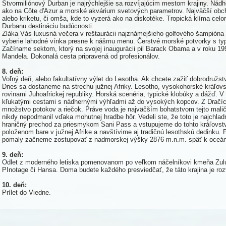
Štvormiliónový Durban je najrýchlejšie sa rozvíjajúcim mestom krajiny. Nádh
ako na Côte d'Azur a morské akvárium svetových parametrov. Najväčší obc
alebo kriketu, či omša, kde to vyzerá ako na diskotéke. Tropická klíma celoro
Durbanu destináciu budúcnosti.
Zláka Vás luxusná večera v reštaurácii najznámejšieho golfového šampióna 
vyberie lahodné vínka presne k nášmu menu. Čerstvé morské potvorky s ty
Začíname sektom, ktorý na svojej inaugurácii pil Barack Obama a v roku 1994
Mandela. Dokonalá cesta pripravená od profesionálov.
8. deň:
Voľný deň, alebo fakultatívny výlet do Lesotha. Ak chcete zažiť dobrodružst
Dnes sa dostaneme na strechu južnej Afriky. Lesotho, vysokohorské kráľovs
rovinami Juhoafrickej republiky. Horská scenéria, typické klobúky a dážď. 
kľukatými cestami s nádhernými výhľadmi až do vysokých kopcov. Z Dračích
množstvo potokov a riečok. Práve voda je najväčším bohatstvom tejto maličkej
nikdy nepodmanil vďaka mohutnej hradbe hôr. Vedeli ste, že toto je najchlad
hraničný prechod za priesmykom Sani Pass a vstupujeme do tohto kráľovstv
položenom bare v južnej Afrike a navštívime aj tradičnú lesothskú dedinku
pomaly začneme zostupovať z nadmorskej výšky 2876 m.n.m. späť k oceá
9. deň:
Odlet z moderného letiska pomenovanom po veľkom náčelníkovi kmeňa Zulu 
PInotage či Hansa. Doma budete každého presviedčať, že táto krajina je roz
10. deň:
Prílet do Viedne.