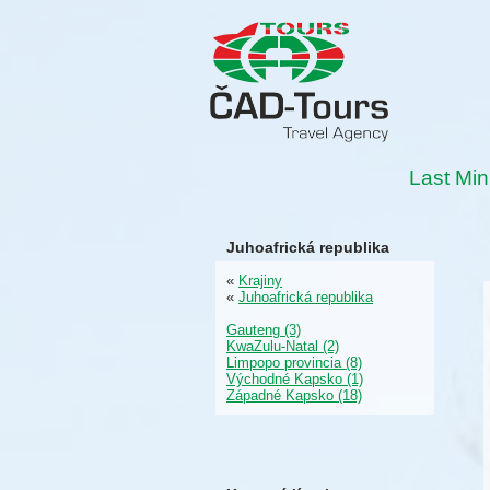
Last Min
Juhoafrická republika
«
Krajiny
«
Juhoafrická republika
Gauteng (3)
KwaZulu-Natal (2)
Limpopo provincia (8)
Východné Kapsko (1)
Západné Kapsko (18)