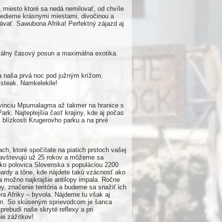
, miesto ktoré sa nedá nemilovať, od chvíle
vedieme krásnymi miestami, divočinou a
ávať. Sawubona Afrika! Perfektný zájazd aj
imálny časový posun a maximálna exotika.
 a naša prvá noc pod južným krížom.
 steak. Namkelekile!
rovinciu Mpumalagma až takmer na hranice s
rk. Najteplejšia časť krajiny, kde aj počas
blízkosti Krugerovho parku a na prvé
ch, ktoré spočítate na piatich prstoch vašej
o navštevujú už 25 rokov a môžeme sa
ko polovica Slovenska s populáciou 2200
epardy a tône, kde nájdete takú vzácnosť ako
 a možno najkrajšie antilopy impala. Ročne
y, značenie teritória a budeme sa snažiť ich
a Afriky – byvola. Nájdeme tu však aj
kom. So skúseným sprievodcom je šanca
rebudí naše skryté reflexy a pri
ie zážitkov!