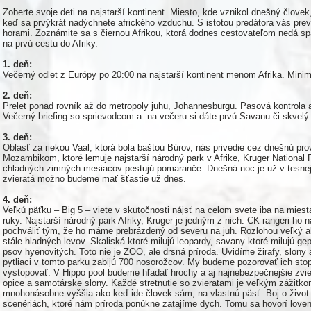
Zoberte svoje deti na najstarší kontinent. Miesto, kde vznikol dnešný človek
keď sa prvýkrát nadýchnete afrického vzduchu. S istotou predátora vás pre
horami. Zoznámite sa s čiernou Afrikou, ktorá dodnes cestovateľom nedá sp
na prvú cestu do Afriky.
1. deň:
Večerný odlet z Európy po 20:00 na najstarší kontinent menom Afrika. Min
2. deň:
Prelet ponad rovník až do metropoly juhu, Johannesburgu. Pasová kontrola
Večerný briefing so sprievodcom a na večeru si dáte prvú Savanu či skvelý
3. deň:
Oblasť za riekou Vaal, ktorá bola baštou Búrov, nás privedie cez dnešnú p
Mozambikom, ktoré lemuje najstarší národný park v Afrike, Kruger National Pa
chladných zimných mesiacov pestujú pomaranče. Dnešná noc je už v tesnej 
zvieratá možno budeme mať šťastie už dnes.
4. deň:
Veľkú päťku – Big 5 – viete v skutočnosti nájsť na celom svete iba na miesta
ruky. Najstarší národný park Afriky, Kruger je jedným z nich. CK rangeri h
pochváliť tým, že ho máme prebrázdený od severu na juh. Rozlohou veľký a
stále hladných levov. Skaliská ktoré milujú leopardy, savany ktoré milujú g
psov hyenovitých. Toto nie je ZOO, ale drsná príroda. Uvidíme žirafy, slony
pytliaci v tomto parku zabijú 700 nosorožcov. My budeme pozorovať ich stop
vystopovať. V Hippo pool budeme hľadať hrochy a aj najnebezpečnejšie zvier
opice a samotárske slony. Každé stretnutie so zvieratami je veľkým zážit
mnohonásobne vyššia ako keď ide človek sám, na vlastnú päsť. Boj o život p
scenériách, ktoré nám príroda ponúkne zatajíme dych. Tomu sa hovorí loven