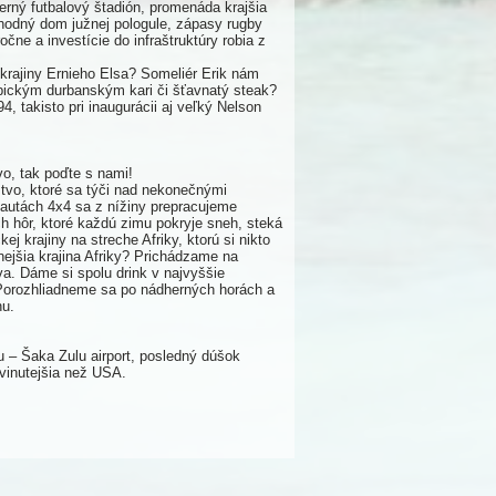
erný futbalový štadión, promenáda krajšia
hodný dom južnej pologule, zápasy rugby
čne a investície do infraštruktúry robia z
krajiny Ernieho Elsa? Someliér Erik nám
pickým durbanským kari či šťavnatý steak?
, takisto pri inaugurácii aj veľký Nelson
vo, tak poďte s nami!
tvo, ktoré sa týči nad nekonečnými
V autách 4x4 sa z nížiny prepracujeme
 hôr, ktoré každú zimu pokryje sneh, steká
 krajiny na streche Afriky, ktorú si nikto
nejšia krajina Afriky? Prichádzame na
a. Dáme si spolu drink v najvyššie
. Porozhliadneme sa po nádherných horách a
nu.
– Šaka Zulu airport, posledný dúšok
vinutejšia než USA.