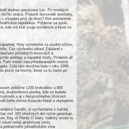
je kráľ dodnes prezývaný Lev. Po mnohých
a rýchlo stráca. Prútené domorodé domčeky,
 v eSwatini prvý do dverí? Aké postavenie
hoafrickou republikou. Pôjdeme sa spolu
 si, kde má kráľ svoje rezidencie a ktoré sú
 západnej. Hory vymeníme za úrodnú nížinu,
 trhu. Cez východnú oblasť Zululand v
lasťami prírodných rezervácií a
ýchle antilopy a nápadné žirafy. Prídeme až
. Patrí medzi najvyhľadávanejšie miesta
gela. Celá táto divočina bola v roku 1999
 pozor na hrochy, ktoré sa tu často po
movom približne 1200 krokodílov a 800
ná, dvojhodinová plavba, kde sa budete
zvyknuté a aj v bezprostrednej blízkosti
ajväčšieho mesta Kwazulu-Natal a ubytujeme
 Mahátmá Gándhí, si vychutnáme z každej
Viac než 320 slnečných dní ročne garantuje,
on, Bay of Plenty či Dairy. Indický oceán tu
záver našej atraktívnej cesty.
a jedinečného juhoafrického vína.