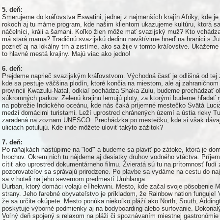
5. deň:
Smerujeme do kráľovstva Eswatini, jednej z najmenších krajín Afriky, kde 
rokoch aj tu máme program, kde našim klientom ukazujeme kultúru, ktorá s
náčelníci, králi a šamani. Koľko žien môže mať svazijský muž? Kto vchádza
má stará mama? Tradičnú svazijskú dedinu navštívime hneď na hranici s Ju
pozrieť aj na lokálny trh a zistíme, ako sa žije v tomto kráľovstve. Ukážeme
to hlavné mestá krajiny. Majú viac ako jedno!
6. deň:
Prejdeme naprieč svazijským kráľovstvom. Východná časť je odlišná od tej
kde sa pestuje väčšina plodín, ktoré končia na miestom, ale aj zahraničnom
provincii Kwazulu-Natal, odkiaľ pochádza Shaka Zulu, budeme prechádzať ob
súkromných parkov. Zelenú krajinu lemujú ploty, za ktorými budeme hľadať r
na pobrežie Indického oceánu, kde nás čaká príjemné mestečko Svätá Lucia
medzi domácimi turistami. Leží uprostred chránených území a ústia rieky Tu
zaradená na zoznam UNESCO. Prechádzka po mestečku, kde si však dávajte
uliciach potulujú. Kde inde môžete uloviť takýto zážitok?
7. deň:
Po raňajkách nastúpime na "loď" a budeme sa plaviť po zátoke, ktorá je do
hrochov. Okrem nich tu nájdeme aj desiatky druhov vodného vtáctva. Príjem
cítiť ako uprostred dokumentárneho filmu. Zvieratá sú tu na prítomnosť ľudí 
pozorovateľov sa správajú prirodzene. Po plavbe sa vydáme na cestu do n
sa v hoteli na jeho severnom predmestí Umhlanga.
Durban, ktorý domáci volajú eThekwini. Mesto, kde začal svoje pôsobenie
strany. Jeho farebné obyvateľstvo je príkladom, že Rainbow nation funguje! 
že sa určite okúpete. Mesto ponúka niekoľko pláží ako North, South, Addingt
poskytuje výborné podmienky aj na bodyboarding alebo surfovanie. Dokonalý 
Voľný deň spojený s relaxom na pláži či spoznávaním miestnej gastronómie 