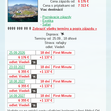
Cena zájazdu od:
6 176 €
Cena s príplatkami od:
7 313 €
Viac destinácií
-
Poznávacie zájazdy
-
Exotika
-
Safari
Zobraziť všetky termíny a popis zájazdu »
Doprava:
Termíny od: 25.09., 18 dňové
Strava: raňajky
odlet: Viedeň
25.09.2026
18 dní
First Minute
6 176 €
+1 137 €
odlet: Viedeň
23.03.2027
18 dní
First Minute
6 355 €
+1 137 €
odlet: Viedeň
18.08.2027
18 dní
First Minute
6 355 €
+1 137 €
odlet: Viedeň
14.09.2027
18 dní
First Minute
6 355 €
+1 137 €
odlet: Viedeň
Vydajte sa na epickú cestu všetkými krajinami južnej Afriky! Od