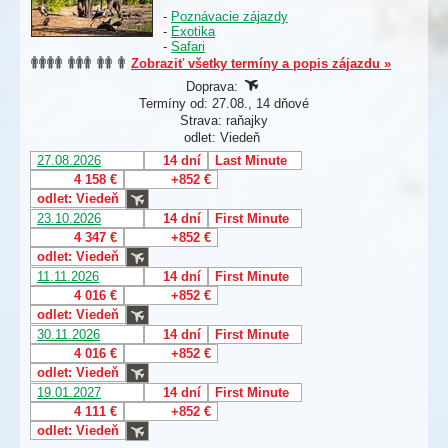
-
Poznávacie zájazdy
-
Exotika
-
Safari
Zobraziť všetky termíny a popis zájazdu »
Doprava:
Termíny od: 27.08., 14 dňové
Strava: raňajky
odlet: Viedeň
27.08.2026
14 dní
Last Minute
4 158 €
+852 €
odlet: Viedeň
23.10.2026
14 dní
First Minute
4 347 €
+852 €
odlet: Viedeň
11.11.2026
14 dní
First Minute
4 016 €
+852 €
odlet: Viedeň
30.11.2026
14 dní
First Minute
4 016 €
+852 €
odlet: Viedeň
19.01.2027
14 dní
First Minute
4 111 €
+852 €
odlet: Viedeň