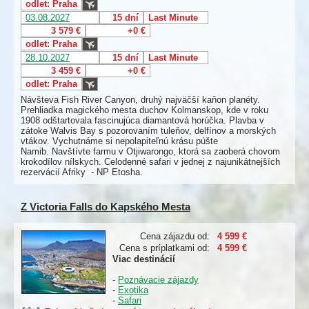
odlet: Praha
03.08.2027
15 dní
Last Minute
3 579 €
+0 €
odlet: Praha
28.10.2027
15 dní
Last Minute
3 459 €
+0 €
odlet: Praha
Návšteva Fish River Canyon, druhý najväčší kaňon planéty.
Prehliadka magického mesta duchov Kolmanskop, kde v roku
1908 odštartovala fascinujúca diamantová horúčka. Plavba v
zátoke Walvis Bay s pozorovaním tuleňov, delfínov a morských
vtákov. Vychutnáme si nepolapiteľnú krásu púšte
Namib. Navštívte farmu v Otjiwarongo, ktorá sa zaoberá chovom
krokodílov nílskych. Celodenné safari v jednej z najunikátnejších
rezervácií Afriky - NP Etosha.
Z Victoria Falls do Kapského Mesta
Cena zájazdu od:
4 599 €
Cena s príplatkami od:
4 599 €
Viac destinácií
-
Poznávacie zájazdy
-
Exotika
-
Safari