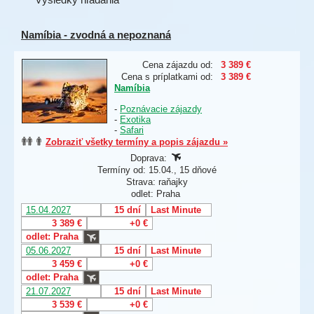
Namíbia - zvodná a nepoznaná
Cena zájazdu od:
3 389 €
Cena s príplatkami od:
3 389 €
Namíbia
-
Poznávacie zájazdy
-
Exotika
-
Safari
Zobraziť všetky termíny a popis zájazdu »
Doprava:
Termíny od: 15.04., 15 dňové
Strava: raňajky
odlet: Praha
15.04.2027
15 dní
Last Minute
3 389 €
+0 €
odlet: Praha
05.06.2027
15 dní
Last Minute
3 459 €
+0 €
odlet: Praha
21.07.2027
15 dní
Last Minute
3 539 €
+0 €