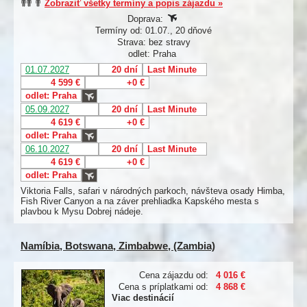
Zobraziť všetky termíny a popis zájazdu »
Doprava:
Termíny od: 01.07., 20 dňové
Strava: bez stravy
odlet: Praha
01.07.2027
20 dní
Last Minute
4 599 €
+0 €
odlet: Praha
05.09.2027
20 dní
Last Minute
4 619 €
+0 €
odlet: Praha
06.10.2027
20 dní
Last Minute
4 619 €
+0 €
odlet: Praha
Viktoria Falls, safari v národných parkoch, návšteva osady Himba,
Fish River Canyon a na záver prehliadka Kapského mesta s
plavbou k Mysu Dobrej nádeje.
Namíbia, Botswana, Zimbabwe, (Zambia)
Cena zájazdu od:
4 016 €
Cena s príplatkami od:
4 868 €
Viac destinácií