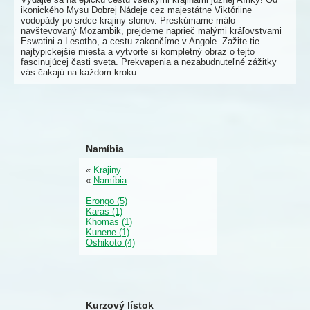
ikonického Mysu Dobrej Nádeje cez majestátne Viktóriine
vodopády po srdce krajiny slonov. Preskúmame málo
navštevovaný Mozambik, prejdeme naprieč malými kráľovstvami
Eswatini a Lesotho, a cestu zakončíme v Angole. Zažite tie
najtypickejšie miesta a vytvorte si kompletný obraz o tejto
fascinujúcej časti sveta. Prekvapenia a nezabudnuteľné zážitky
vás čakajú na každom kroku.
Namíbia
«
Krajiny
«
Namíbia
Erongo (5)
Karas (1)
Khomas (1)
Kunene (1)
Oshikoto (4)
Kurzový lístok