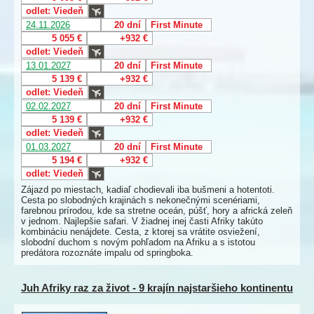
odlet: Viedeň
24.11.2026
20 dní
First Minute
5 055 €
+932 €
odlet: Viedeň
13.01.2027
20 dní
First Minute
5 139 €
+932 €
odlet: Viedeň
02.02.2027
20 dní
First Minute
5 139 €
+932 €
odlet: Viedeň
01.03.2027
20 dní
First Minute
5 194 €
+932 €
odlet: Viedeň
Zájazd po miestach, kadiaľ chodievali iba bušmeni a hotentoti.
Cesta po slobodných krajinách s nekonečnými scenériami,
farebnou prírodou, kde sa stretne oceán, púšť, hory a africká zeleň
v jednom. Najlepšie safari. V žiadnej inej časti Afriky takúto
kombináciu nenájdete. Cesta, z ktorej sa vrátite osviežení,
slobodní duchom s novým pohľadom na Afriku a s istotou
predátora rozoznáte impalu od springboka.
Juh Afriky raz za život - 9 krajín najstaršieho kontinentu