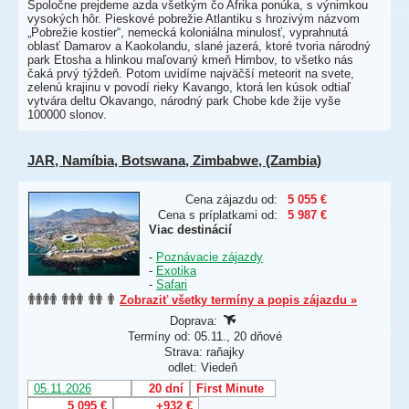
Spoločne prejdeme azda všetkým čo Afrika ponúka, s výnimkou
vysokých hôr. Pieskové pobrežie Atlantiku s hrozivým názvom
„Pobrežie kostier“, nemecká koloniálna minulosť, vyprahnutá
oblasť Damarov a Kaokolandu, slané jazerá, ktoré tvoria národný
park Etosha a hlinkou maľovaný kmeň Himbov, to všetko nás
čaká prvý týždeň. Potom uvidíme najväčší meteorit na svete,
zelenú krajinu v povodí rieky Kavango, ktorá len kúsok odtiaľ
vytvára deltu Okavango, národný park Chobe kde žije vyše
100000 slonov.
JAR, Namíbia, Botswana, Zimbabwe, (Zambia)
Cena zájazdu od:
5 055 €
Cena s príplatkami od:
5 987 €
Viac destinácií
-
Poznávacie zájazdy
-
Exotika
-
Safari
Zobraziť všetky termíny a popis zájazdu »
Doprava:
Termíny od: 05.11., 20 dňové
Strava: raňajky
odlet: Viedeň
05.11.2026
20 dní
First Minute
5 095 €
+932 €