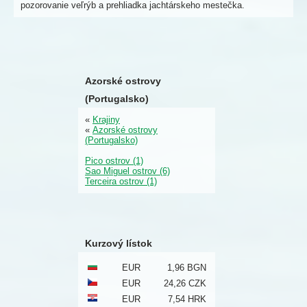
pozorovanie veľrýb a prehliadka jachtárskeho mestečka.
Azorské ostrovy
(Portugalsko)
«
Krajiny
«
Azorské ostrovy
(Portugalsko)
Pico ostrov (1)
Sao Miguel ostrov (6)
Terceira ostrov (1)
Kurzový lístok
EUR
1,96 BGN
EUR
24,26 CZK
EUR
7,54 HRK