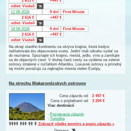
2 653 €
+447 €
odlet: Viedeň
12.09.2026
9 dní
First Minute
2 616 €
+447 €
odlet: Viedeň
19.09.2026
9 dní
First Minute
2 616 €
+447 €
odlet: Viedeň
Na okraji starého kontinentu sa skrýva krajina, ktorá kedysi
naštartovala éru objavovania sveta. Jediní mali odvahu vydať sa
do neznáma. Spoznajte ich krajinu, mestá, jedlo, víno a zamilujte
sa do objavných ciest. V druhej časti cesty sa vydáme na zelené
ostrovy stratené v rozľahlom Atlantiku. Luxusné ostrovy a prírodný
raj mnohí považujú za najkrajšie miesta nielen Európy.
Na strechu Makaronézskych ostrovov
Cena zájazdu od:
2 497 €
Cena s príplatkami od:
3 204 €
Viac destinácií
-
Poznávacie zájazdy
-
Turistika
Zobraziť všetky termíny a popis zájazdu »
Doprava: