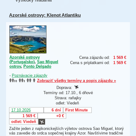
Azorské ostrovy: Klenot Atlantiku
Azorské ostrovy
Cena zájazdu od:
1 569 €
(Portugalsko)
,
Sao Miguel
Cena s príplatkami od:
1 569 €
ostrov
,
Ponto Delgado
-
Poznávacie zájazdy
Zobraziť všetky termíny a popis zájazdu »
Doprava:
Termíny od: 17.10., 6 dňové
Strava: raňajky
odlet: Viedeň
17.10.2026
6 dní
First Minute
1 569 €
+0 €
odlet: Viedeň
Zažite jeden z najikonickejších výletov ostrova Sao Miguel, ktorý
vás zavedie do srdca sopečnej krajiny Azor. Navštívime tradičné