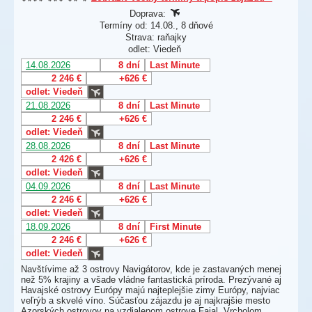
Doprava:
Termíny od: 14.08., 8 dňové
Strava: raňajky
odlet: Viedeň
14.08.2026
8 dní
Last Minute
2 246 €
+626 €
odlet: Viedeň
21.08.2026
8 dní
Last Minute
2 246 €
+626 €
odlet: Viedeň
28.08.2026
8 dní
Last Minute
2 426 €
+626 €
odlet: Viedeň
04.09.2026
8 dní
Last Minute
2 246 €
+626 €
odlet: Viedeň
18.09.2026
8 dní
First Minute
2 246 €
+626 €
odlet: Viedeň
Navštívime až 3 ostrovy Navigátorov, kde je zastavaných menej
než 5% krajiny a všade vládne fantastická príroda. Prezývané aj
Havajské ostrovy Európy majú najteplejšie zimy Európy, najviac
veľrýb a skvelé víno. Súčasťou zájazdu je aj najkrajšie mesto
Azorských ostrovov na vzdialenom ostrove Faial. Vrcholom