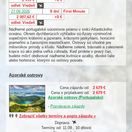
odlet: Viedeň
27.09.2026
8 dní
First Minute
2 007,62 €
+0 €
odlet: Viedeň
Nádherné portugalské súostrovie priamo v srdci Atlantického
oceánu. Okrem dychberúcich výhľadov sú Azory výnimočné
sopečnými krátermi a jazerami, krásnymi jaskyňami, horúcimi
prameňmi a čarovnými mestečkami. Ostrovy sú vhodné pre
milovníkov prírody a kľudu. Nádherne zelené, trávnaté a zalesnené
kopce sú ako jedna veľká záhrada. Keď prídete v pravý čas,
budete môcť obdivovať nádherne kvitnúce azalky, divoké ľalie
alebo hortenzie, ktorými sú ostrovy posiate.
Azorské ostrovy
Cena zájazdu od:
2 679 €
Cena s príplatkami od:
2 679 €
Azorské ostrovy (Portugalsko)
-
Poznávacie zájazdy
Zobraziť všetky termíny a popis zájazdu »
Doprava:
Termíny od: 11.09., 10 dňové