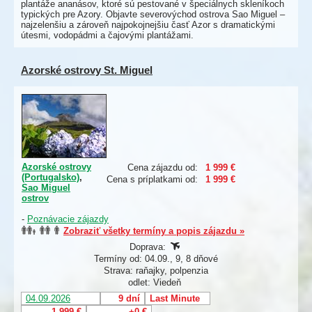
plantáže ananásov, ktoré sú pestované v špeciálnych skleníkoch
typických pre Azory. Objavte severovýchod ostrova Sao Miguel –
najzelenšiu a zároveň najpokojnejšiu časť Azor s dramatickými
útesmi, vodopádmi a čajovými plantážami.
Azorské ostrovy St. Miguel
Azorské ostrovy
Cena zájazdu od:
1 999 €
(Portugalsko)
,
Cena s príplatkami od:
1 999 €
Sao Miguel
ostrov
-
Poznávacie zájazdy
Zobraziť všetky termíny a popis zájazdu »
Doprava:
Termíny od: 04.09., 9, 8 dňové
Strava: raňajky, polpenzia
odlet: Viedeň
04.09.2026
9 dní
Last Minute
1 999 €
+0 €