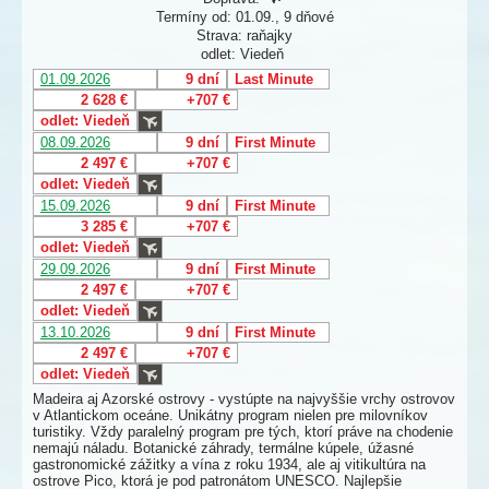
Termíny od: 01.09., 9 dňové
Strava: raňajky
odlet: Viedeň
01.09.2026
9 dní
Last Minute
2 628 €
+707 €
odlet: Viedeň
08.09.2026
9 dní
First Minute
2 497 €
+707 €
odlet: Viedeň
15.09.2026
9 dní
First Minute
3 285 €
+707 €
odlet: Viedeň
29.09.2026
9 dní
First Minute
2 497 €
+707 €
odlet: Viedeň
13.10.2026
9 dní
First Minute
2 497 €
+707 €
odlet: Viedeň
Madeira aj Azorské ostrovy - vystúpte na najvyššie vrchy ostrovov
v Atlantickom oceáne. Unikátny program nielen pre milovníkov
turistiky. Vždy paralelný program pre tých, ktorí práve na chodenie
nemajú náladu. Botanické záhrady, termálne kúpele, úžasné
gastronomické zážitky a vína z roku 1934, ale aj vitikultúra na
ostrove Pico, ktorá je pod patronátom UNESCO. Najlepšie