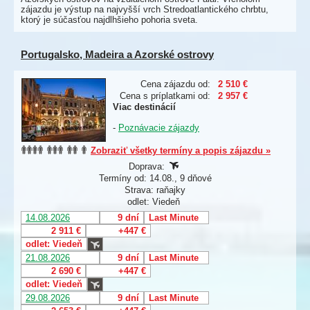
zájazdu je výstup na najvyšší vrch Stredoatlantického chrbtu,
ktorý je súčasťou najdlhšieho pohoria sveta.
Portugalsko, Madeira a Azorské ostrovy
Cena zájazdu od:
2 510 €
Cena s príplatkami od:
2 957 €
Viac destinácií
-
Poznávacie zájazdy
Zobraziť všetky termíny a popis zájazdu »
Doprava:
Termíny od: 14.08., 9 dňové
Strava: raňajky
odlet: Viedeň
14.08.2026
9 dní
Last Minute
2 911 €
+447 €
odlet: Viedeň
21.08.2026
9 dní
Last Minute
2 690 €
+447 €
odlet: Viedeň
29.08.2026
9 dní
Last Minute