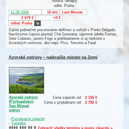
Strava: raňajky
odlet: Praha
11.09.2026
10 dní
Last Minute
2 679 €
+0 €
odlet: Praha
Zažite jedinečné pozorovanie delfínov a veľrýb v Ponto Delgado.
Navštívime čajovú plantáž Chá Gorreana, tajomné údolie Furnas,
Sete Cidanes, jazero Fogo a prehliadneme si aj niektoré z
Azorských ostrovov, ako napr. Pico, Terceira a Faial.
Azorské ostrovy – najkrajšie miesto na Zemi
Azorské ostrovy
Cena zájazdu od:
2 156 €
(Portugalsko)
,
Cena s príplatkami od:
2 782 €
Sao Miguel
ostrov
-
Poznávacie zájazdy
-
Turistika
Zobraziť všetky termíny a popis zájazdu »