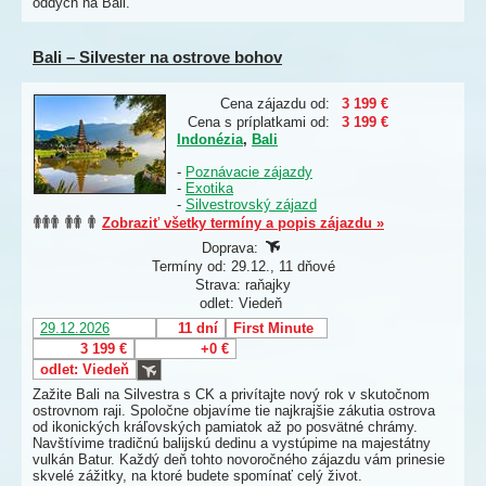
oddych na Bali.
Bali – Silvester na ostrove bohov
Cena zájazdu od:
3 199 €
Cena s príplatkami od:
3 199 €
Indonézia
,
Bali
-
Poznávacie zájazdy
-
Exotika
-
Silvestrovský zájazd
Zobraziť všetky termíny a popis zájazdu »
Doprava:
Termíny od: 29.12., 11 dňové
Strava: raňajky
odlet: Viedeň
29.12.2026
11 dní
First Minute
3 199 €
+0 €
odlet: Viedeň
Zažite Bali na Silvestra s CK a privítajte nový rok v skutočnom
ostrovnom raji. Spoločne objavíme tie najkrajšie zákutia ostrova
od ikonických kráľovských pamiatok až po posvätné chrámy.
Navštívime tradičnú balijskú dedinu a vystúpime na majestátny
vulkán Batur. Každý deň tohto novoročného zájazdu vám prinesie
skvelé zážitky, na ktoré budete spomínať celý život.