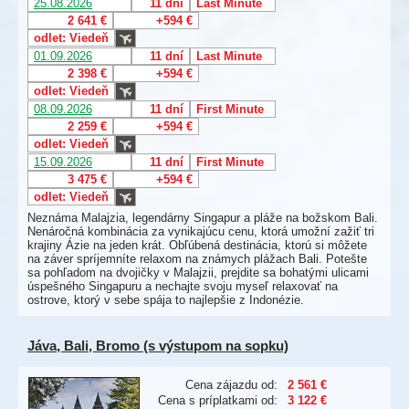
25.08.2026
11 dní
Last Minute
2 641 €
+594 €
odlet: Viedeň
01.09.2026
11 dní
Last Minute
2 398 €
+594 €
odlet: Viedeň
08.09.2026
11 dní
First Minute
2 259 €
+594 €
odlet: Viedeň
15.09.2026
11 dní
First Minute
3 475 €
+594 €
odlet: Viedeň
Neznáma Malajzia, legendárny Singapur a pláže na božskom Bali.
Nenáročná kombinácia za vynikajúcu cenu, ktorá umožní zažiť tri
krajiny Ázie na jeden krát. Obľúbená destinácia, ktorú si môžete
na záver spríjemníte relaxom na známych plážach Bali. Potešte
sa pohľadom na dvojičky v Malajzii, prejdite sa bohatými ulicami
úspešného Singapuru a nechajte svoju myseľ relaxovať na
ostrove, ktorý v sebe spája to najlepšie z Indonézie.
Jáva, Bali, Bromo (s výstupom na sopku)
Cena zájazdu od:
2 561 €
Cena s príplatkami od:
3 122 €