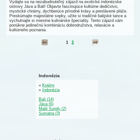
Vydajte sa na nezabudnuteľný zájazd na exotické indonézske
ostrovy Jáva a Bali! Objavte fascinujúce kultúrne dedičstvo,
mystické chrámy, dychberúce prírodné krásy a preslávené pláže.
Preskúmajte majestátne sopky, užite si tradičné balijské tance a
vychutnajte si miestne kulinárske špeciality. Tento zájazd vám
ponúkne jedinečnú kombináciu dobrodružstva, relaxácie a
kultúrneho poznania.
1
2
Indonézia
«
Krajiny
«
Indonézia
Bali (14)
Jáva (6)
Malé Sundy (2)
Sumatra (3)