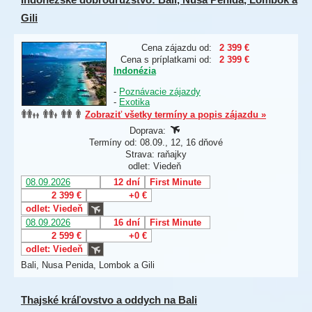
Gili
Cena zájazdu od:
2 399 €
Cena s príplatkami od:
2 399 €
Indonézia
-
Poznávacie zájazdy
-
Exotika
Zobraziť všetky termíny a popis zájazdu »
Doprava:
Termíny od: 08.09., 12, 16 dňové
Strava: raňajky
odlet: Viedeň
08.09.2026
12 dní
First Minute
2 399 €
+0 €
odlet: Viedeň
08.09.2026
16 dní
First Minute
2 599 €
+0 €
odlet: Viedeň
Bali, Nusa Penida, Lombok a Gili
Thajské kráľovstvo a oddych na Bali