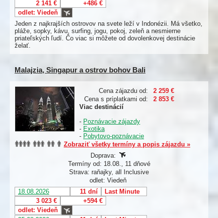
2 141 €
+486 €
odlet: Viedeň
Jeden z najkrajších ostrovov na svete leží v Indonézii. Má všetko,
pláže, sopky, kávu, surfing, jogu, pokoj, zeleň a nesmierne
priateľských ľudí. Čo viac si môžete od dovolenkovej destinácie
želať.
Malajzia, Singapur a ostrov bohov Bali
Cena zájazdu od:
2 259 €
Cena s príplatkami od:
2 853 €
Viac destinácií
-
Poznávacie zájazdy
-
Exotika
-
Pobytovo-poznávacie
Zobraziť všetky termíny a popis zájazdu »
Doprava:
Termíny od: 18.08., 11 dňové
Strava: raňajky, all Inclusive
odlet: Viedeň
18.08.2026
11 dní
Last Minute
3 023 €
+594 €
odlet: Viedeň