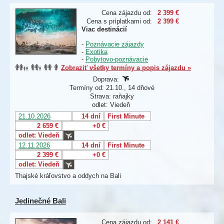
Cena zájazdu od:
2 399 €
Cena s príplatkami od:
2 399 €
Viac destinácií
-
Poznávacie zájazdy
-
Exotika
-
Pobytovo-poznávacie
Zobraziť všetky termíny a popis zájazdu »
Doprava:
Termíny od: 21.10., 14 dňové
Strava: raňajky
odlet: Viedeň
21.10.2026
14 dní
First Minute
2 659 €
+0 €
odlet: Viedeň
12.11.2026
14 dní
First Minute
2 399 €
+0 €
odlet: Viedeň
Thajské kráľovstvo a oddych na Bali
Jedinečné Bali
Cena zájazdu od:
2 141 €