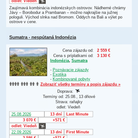
odlet: Viedeň
Zaujímavá kombinácia indonézskych ostrovov. Nádherné chrámy
Jávy – Borobodur a Prambanan – možno najkrajšie na južnej
pologuli. Východ slnka nad Bromom. Oddych na Bali a výlet po
ostrove v cene.
Sumatra - nespútaná Indonézia
Cena zájazdu od:
2 559 €
Cena s príplatkami od:
3 130 €
Indonézia
,
Sumatra
-
Poznávacie zájazdy
-
Exotika
-
Kombinované pobyty
Zobraziť všetky termíny a popis zájazdu »
Doprava:
Termíny od: 25.08., 13 dňové
Strava: raňajky
odlet: Viedeň
25.08.2026
13 dní
Last Minute
3 070 €
+571 €
odlet: Viedeň
22.09.2026
13 dní
First Minute
2 586 €
+571 €