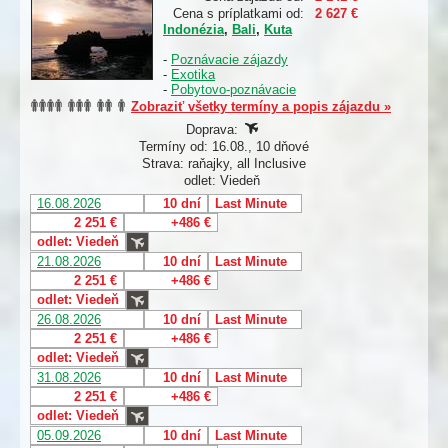
Cena s príplatkami od:
2 627 €
Indonézia
,
Bali
,
Kuta
-
Poznávacie zájazdy
-
Exotika
-
Pobytovo-poznávacie
Zobraziť všetky termíny a popis zájazdu »
Doprava:
Termíny od: 16.08., 10 dňové
Strava: raňajky, all Inclusive
odlet: Viedeň
16.08.2026
10 dní
Last Minute
2 251 €
+486 €
odlet: Viedeň
21.08.2026
10 dní
Last Minute
2 251 €
+486 €
odlet: Viedeň
26.08.2026
10 dní
Last Minute
2 251 €
+486 €
odlet: Viedeň
31.08.2026
10 dní
Last Minute
2 251 €
+486 €
odlet: Viedeň
05.09.2026
10 dní
Last Minute