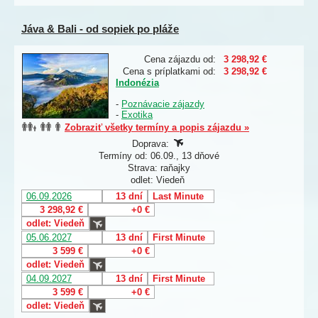
Jáva & Bali - od sopiek po pláže
Cena zájazdu od:
3 298,92 €
Cena s príplatkami od:
3 298,92 €
Indonézia
-
Poznávacie zájazdy
-
Exotika
Zobraziť všetky termíny a popis zájazdu »
Doprava:
Termíny od: 06.09., 13 dňové
Strava: raňajky
odlet: Viedeň
06.09.2026
13 dní
Last Minute
3 298,92 €
+0 €
odlet: Viedeň
05.06.2027
13 dní
First Minute
3 599 €
+0 €
odlet: Viedeň
04.09.2027
13 dní
First Minute
3 599 €
+0 €
odlet: Viedeň