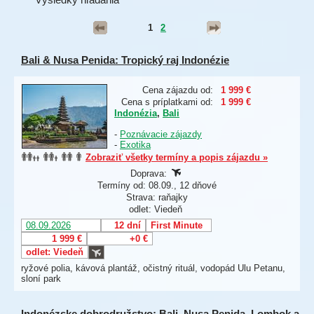
1
2
Bali & Nusa Penida: Tropický raj Indonézie
Cena zájazdu od:
1 999 €
Cena s príplatkami od:
1 999 €
Indonézia
,
Bali
-
Poznávacie zájazdy
-
Exotika
Zobraziť všetky termíny a popis zájazdu »
Doprava:
Termíny od: 08.09., 12 dňové
Strava: raňajky
odlet: Viedeň
08.09.2026
12 dní
First Minute
1 999 €
+0 €
odlet: Viedeň
ryžové polia, kávová plantáž, očistný rituál, vodopád Ulu Petanu,
sloní park
Indonézske dobrodružstvo: Bali, Nusa Penida, Lombok a