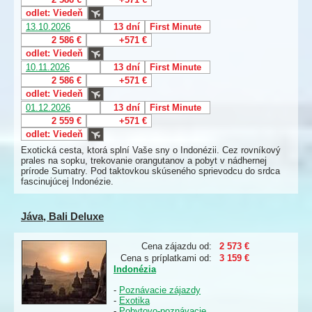
odlet: Viedeň
13.10.2026
13 dní
First Minute
2 586 €
+571 €
odlet: Viedeň
10.11.2026
13 dní
First Minute
2 586 €
+571 €
odlet: Viedeň
01.12.2026
13 dní
First Minute
2 559 €
+571 €
odlet: Viedeň
Exotická cesta, ktorá splní Vaše sny o Indonézii. Cez rovníkový
prales na sopku, trekovanie orangutanov a pobyt v nádhernej
prírode Sumatry. Pod taktovkou skúseného sprievodcu do srdca
fascinujúcej Indonézie.
Jáva, Bali Deluxe
Cena zájazdu od:
2 573 €
Cena s príplatkami od:
3 159 €
Indonézia
-
Poznávacie zájazdy
-
Exotika
-
Pobytovo-poznávacie