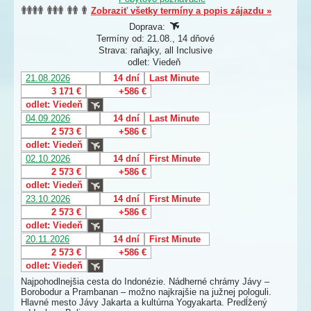
Zobraziť všetky termíny a popis zájazdu »
Doprava:
Termíny od: 21.08., 14 dňové
Strava: raňajky, all Inclusive
odlet: Viedeň
21.08.2026
14 dní
Last Minute
3 171 €
+586 €
odlet: Viedeň
04.09.2026
14 dní
Last Minute
2 573 €
+586 €
odlet: Viedeň
02.10.2026
14 dní
First Minute
2 573 €
+586 €
odlet: Viedeň
23.10.2026
14 dní
First Minute
2 573 €
+586 €
odlet: Viedeň
20.11.2026
14 dní
First Minute
2 573 €
+586 €
odlet: Viedeň
Najpohodlnejšia cesta do Indonézie. Nádherné chrámy Jávy –
Borobodur a Prambanan – možno najkrajšie na južnej pologuli.
Hlavné mesto Jávy Jakarta a kultúrna Yogyakarta. Predĺžený