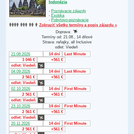
Indonézia
-
Poznávacie zájazdy
-
Exotika
-
Pobytovo-poznávacie
Zobraziť všetky termíny a popis zájazdu »
Doprava:
Termíny od: 21.08., 14 dňové
Strava: raňajky, all Inclusive
odlet: Viedeň
21.08.2026
14 dní
Last Minute
3 046 €
+561 €
odlet: Viedeň
04.09.2026
14 dní
Last Minute
2 561 €
+561 €
odlet: Viedeň
02.10.2026
14 dní
First Minute
2 561 €
+561 €
odlet: Viedeň
23.10.2026
14 dní
First Minute
2 561 €
+561 €
odlet: Viedeň
20.11.2026
14 dní
First Minute
2 561 €
+561 €