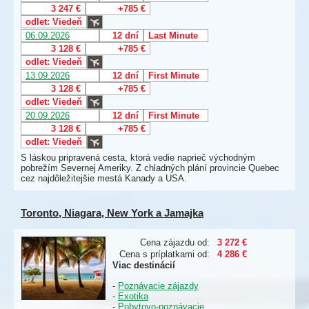
3 247 €
+785 €
odlet: Viedeň
06.09.2026
12 dní
Last Minute
3 128 €
+785 €
odlet: Viedeň
13.09.2026
12 dní
First Minute
3 128 €
+785 €
odlet: Viedeň
20.09.2026
12 dní
First Minute
3 128 €
+785 €
odlet: Viedeň
S láskou pripravená cesta, ktorá vedie naprieč východným
pobrežím Severnej Ameriky. Z chladných plání provincie Quebec
cez najdôležitejšie mestá Kanady a USA.
Toronto, Niagara, New York a Jamajka
Cena zájazdu od:
3 272 €
Cena s príplatkami od:
4 286 €
Viac destinácií
-
Poznávacie zájazdy
-
Exotika
-
Pobytovo-poznávacie