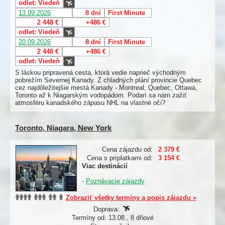
odlet: Viedeň
13.09.2026
8 dní
First Minute
2 448 €
+486 €
odlet: Viedeň
20.09.2026
8 dní
First Minute
2 448 €
+486 €
odlet: Viedeň
S láskou pripravená cesta, ktorá vedie naprieč východným
pobrežím Severnej Kanady. Z chladných plání provincie Quebec
cez najdôležitejšie mestá Kanady - Montreal, Quebec, Ottawa,
Toronto až k Niagarským vodopádom. Podarí sa nám zažiť
atmosféru kanadského zápasu NHL na vlastné oči?
Toronto, Niagara, New York
Cena zájazdu od:
2 379 €
Cena s príplatkami od:
3 154 €
Viac destinácií
-
Poznávacie zájazdy
Zobraziť všetky termíny a popis zájazdu »
Doprava:
Termíny od: 13.08., 8 dňové