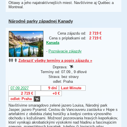
Ottawy a jeho najatraktívnejších miest. Navštívime aj Québec a
Montreal.
Národné parky západnej Kanady
Cena zájazdu od:
2 719 €
Cena s príplatkami od:
2 719 €
Kanada
-
Poznávacie zájazdy
Zobraziť všetky termíny a popis zájazdu »
Doprava:
Termíny od: 07.09., 9 dňové
Strava: bez stravy
odlet: Praha
07.09.2027
9 dní
Last Minute
2 719 €
+0 €
odlet: Praha
Navštívime smaragdovo zelené jazero Louisa, Národný park
Jasper, jazero Pyramid. Cestou do Vancouveru zastávka v Hope s
artefaktmi z obdobia zlatej horúčky a kedysi centra výnosného
obchodu s kožušinami. Možnosť pozorovania hravých keporkakov,
ktorí vynikajú akrobatickými výskokmi nad hladinu a fascinujúcim
spevom, majestátnych kosatiek, tuleňov či loviacich orlov