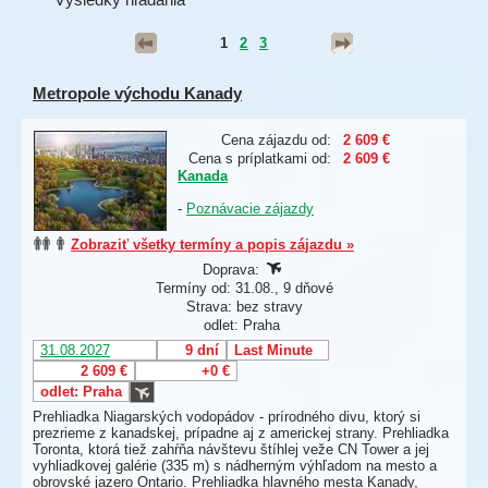
1
2
3
Metropole východu Kanady
Cena zájazdu od:
2 609 €
Cena s príplatkami od:
2 609 €
Kanada
-
Poznávacie zájazdy
Zobraziť všetky termíny a popis zájazdu »
Doprava:
Termíny od: 31.08., 9 dňové
Strava: bez stravy
odlet: Praha
31.08.2027
9 dní
Last Minute
2 609 €
+0 €
odlet: Praha
Prehliadka Niagarských vodopádov - prírodného divu, ktorý si
prezrieme z kanadskej, prípadne aj z americkej strany. Prehliadka
Toronta, ktorá tiež zahŕňa návštevu štíhlej veže CN Tower a jej
vyhliadkovej galérie (335 m) s nádherným výhľadom na mesto a
obrovské jazero Ontario. Prehliadka hlavného mesta Kanady,