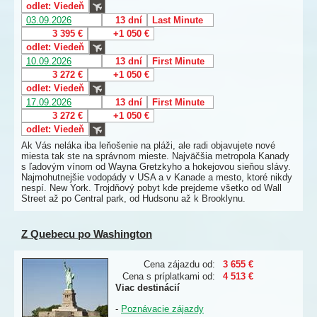
odlet: Viedeň
03.09.2026
13 dní
Last Minute
3 395 €
+1 050 €
odlet: Viedeň
10.09.2026
13 dní
First Minute
3 272 €
+1 050 €
odlet: Viedeň
17.09.2026
13 dní
First Minute
3 272 €
+1 050 €
odlet: Viedeň
Ak Vás neláka iba leňošenie na pláži, ale radi objavujete nové
miesta tak ste na správnom mieste. Najväčšia metropola Kanady
s ľadovým vínom od Wayna Gretzkyho a hokejovou sieňou slávy.
Najmohutnejšie vodopády v USA a v Kanade a mesto, ktoré nikdy
nespí. New York. Trojdňový pobyt kde prejdeme všetko od Wall
Street až po Central park, od Hudsonu až k Brooklynu.
Z Quebecu po Washington
Cena zájazdu od:
3 655 €
Cena s príplatkami od:
4 513 €
Viac destinácií
-
Poznávacie zájazdy