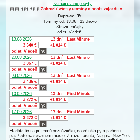
-
Kombinované pobyty
Zobraziť všetky termíny a popis zájazdu »
Doprava:
Termíny od: 13.08., 13 dňové
Strava: raňajky
odlet: Viedeň
13.08.2026
13 dní
Last Minute
3 640 €
+1 014 €
odlet: Viedeň
20.08.2026
13 dní
Last Minute
3 967 €
+1 014 €
odlet: Viedeň
03.09.2026
13 dní
Last Minute
3 436 €
+1 014 €
odlet: Viedeň
10.09.2026
13 dní
First Minute
3 272 €
+1 014 €
odlet: Viedeň
17.09.2026
13 dní
First Minute
3 272 €
+1 014 €
odlet: Viedeň
Hľadáte tip na príjemnú poznávačku, dobré nákupy a parádnu
pláž? Ste na správnom mieste. Zájazd Toronto, Niagara, New York