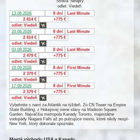
Strava: raňajky
odlet: Viedeň
13.08.2026
8 dní
Last Minute
2 814 €
+775 €
odlet: Viedeň
20.08.2026
8 dní
Last Minute
2 814 €
+775 €
odlet: Viedeň
03.09.2026
8 dní
Last Minute
2 479 €
+775 €
odlet: Viedeň
10.09.2026
8 dní
First Minute
2 379 €
+775 €
odlet: Viedeň
17.09.2026
8 dní
First Minute
2 379 €
+775 €
odlet: Viedeň
Vybehnite s nami za Atlantik na týždeň. Zo CN Tower na Empire
State Building, z Hokejovej siene slávy na Madison Square
Garden. Najväčšia metropola Kanady Toronto, majestátne
vodopády Niagara Falls až po pulzujúce mesto, ktoré nikdy nespí-
New York, ktorý dokonale spoznáte.
Mestá východu USA a Kanady