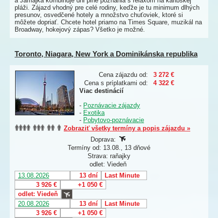
a Jamajka kombinuje dni plné poznania s relaxom na karibskej
pláži. Zájazd vhodný pre celé rodiny, keďže je tu minimum dlhých
presunov, osvedčené hotely a množstvo chuťoviek, ktoré si
môžete dopriať. Chcete hotel priamo na Times Square, muzikál na
Broadway, hokejový zápas? Všetko je možné.
Toronto, Niagara, New York a Dominikánska republika
Cena zájazdu od:
3 272 €
Cena s príplatkami od:
4 322 €
Viac destinácií
-
Poznávacie zájazdy
-
Exotika
-
Pobytovo-poznávacie
Zobraziť všetky termíny a popis zájazdu »
Doprava:
Termíny od: 13.08., 13 dňové
Strava: raňajky
odlet: Viedeň
13.08.2026
13 dní
Last Minute
3 926 €
+1 050 €
odlet: Viedeň
20.08.2026
13 dní
Last Minute
3 926 €
+1 050 €