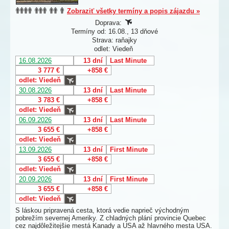
Zobraziť všetky termíny a popis zájazdu »
Doprava:
Termíny od: 16.08., 13 dňové
Strava: raňajky
odlet: Viedeň
16.08.2026
13 dní
Last Minute
3 777 €
+858 €
odlet: Viedeň
30.08.2026
13 dní
Last Minute
3 783 €
+858 €
odlet: Viedeň
06.09.2026
13 dní
Last Minute
3 655 €
+858 €
odlet: Viedeň
13.09.2026
13 dní
First Minute
3 655 €
+858 €
odlet: Viedeň
20.09.2026
13 dní
First Minute
3 655 €
+858 €
odlet: Viedeň
S láskou pripravená cesta, ktorá vedie naprieč východným
pobrežím severnej Ameriky. Z chladných plání provincie Quebec
cez najdôležitejšie mestá Kanady a USA až hlavného mesta USA.