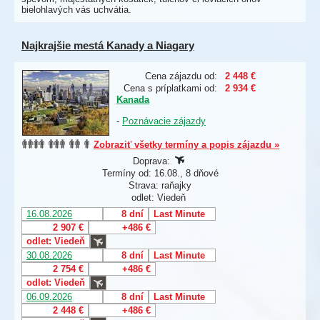
bielohlavých vás uchvátia.
Najkrajšie mestá Kanady a Niagary
Cena zájazdu od:
2 448 €
Cena s príplatkami od:
2 934 €
Kanada
-
Poznávacie zájazdy
Zobraziť všetky termíny a popis zájazdu »
Doprava:
Termíny od: 16.08., 8 dňové
Strava: raňajky
odlet: Viedeň
16.08.2026
8 dní
Last Minute
2 907 €
+486 €
odlet: Viedeň
30.08.2026
8 dní
Last Minute
2 754 €
+486 €
odlet: Viedeň
06.09.2026
8 dní
Last Minute
2 448 €
+486 €