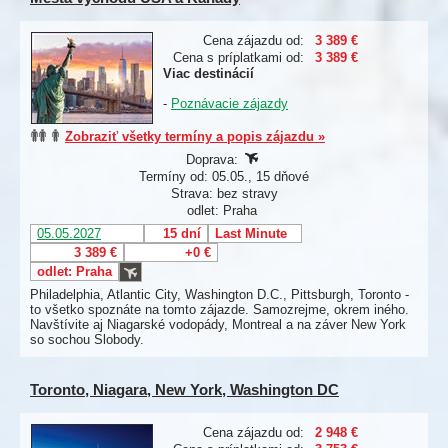
Cena zájazdu od:
3 389 €
Cena s príplatkami od:
3 389 €
Viac destinácií
-
Poznávacie zájazdy
Zobraziť všetky termíny a popis zájazdu »
Doprava:
Termíny od: 05.05., 15 dňové
Strava: bez stravy
odlet: Praha
05.05.2027
15 dní
Last Minute
3 389 €
+0 €
odlet: Praha
Philadelphia, Atlantic City, Washington D.C., Pittsburgh, Toronto -
to všetko spoznáte na tomto zájazde. Samozrejme, okrem iného.
Navštívite aj Niagarské vodopády, Montreal a na záver New York
so sochou Slobody.
Toronto, Niagara, New York, Washington DC
Cena zájazdu od:
2 948 €