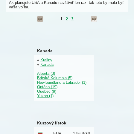
Ak plánujete USA a Kanadu navštíviť len raz, tak toto by mala byť
vaša voľba.
1
2
3
Kanada
«
Krajiny
«
Kanada
Alberta (3)
Britská Kolumbia (5)
Newfoundland a Labrador (1)
Ontário (19)
Quebec (9)
Yukon (1)
Kurzový lístok
EUR
1,96 BGN