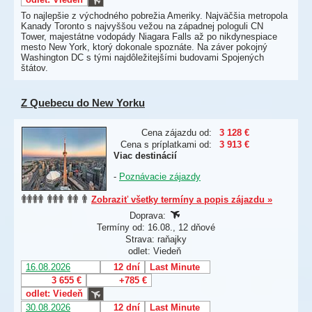
To najlepšie z východného pobrežia Ameriky. Najväčšia metropola
Kanady Toronto s najvyššou vežou na západnej pologuli CN
Tower, majestátne vodopády Niagara Falls až po nikdynespiace
mesto New York, ktorý dokonale spoznáte. Na záver pokojný
Washington DC s tými najdôležitejšími budovami Spojených
štátov.
Z Quebecu do New Yorku
Cena zájazdu od:
3 128 €
Cena s príplatkami od:
3 913 €
Viac destinácií
-
Poznávacie zájazdy
Zobraziť všetky termíny a popis zájazdu »
Doprava:
Termíny od: 16.08., 12 dňové
Strava: raňajky
odlet: Viedeň
16.08.2026
12 dní
Last Minute
3 655 €
+785 €
odlet: Viedeň
30.08.2026
12 dní
Last Minute