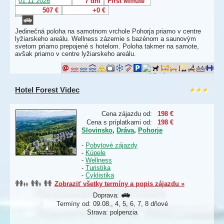
01.11.2026
7 dní
First Minute
507 €
+0 €
Jedinečná poloha na samotnom vrchole Pohorja priamo v centre
lyžiarskeho areálu. Wellness zázemie s bazénom a saunovým
svetom priamo prepojené s hotelom. Poloha takmer na samote,
avšak priamo v centre lyžiarskeho areálu.
Hotel Forest Videc
Cena zájazdu od:
198 €
Cena s príplatkami od:
198 €
Slovinsko
,
Dráva
,
Pohorje
-
Pobytové zájazdy
-
Kúpele
-
Wellness
-
Turistika
-
Cyklistika
Zobraziť všetky termíny a popis zájazdu »
Doprava:
Termíny od: 09.08., 4, 5, 6, 7, 8 dňové
Strava: polpenzia