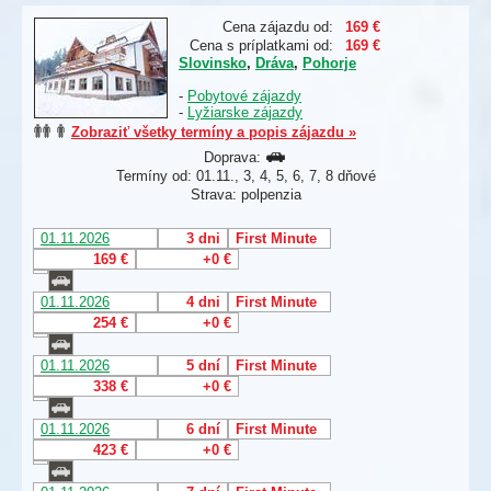
Cena zájazdu od:
169 €
Cena s príplatkami od:
169 €
Slovinsko
,
Dráva
,
Pohorje
-
Pobytové zájazdy
-
Lyžiarske zájazdy
Zobraziť všetky termíny a popis zájazdu »
Doprava:
Termíny od: 01.11., 3, 4, 5, 6, 7, 8 dňové
Strava: polpenzia
01.11.2026
3 dni
First Minute
169 €
+0 €
01.11.2026
4 dni
First Minute
254 €
+0 €
01.11.2026
5 dní
First Minute
338 €
+0 €
01.11.2026
6 dní
First Minute
423 €
+0 €