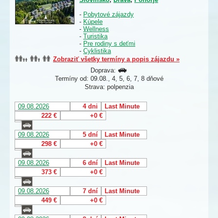
-
Pobytové zájazdy
-
Kúpele
-
Wellness
-
Turistika
-
Pre rodiny s deťmi
-
Cyklistika
Zobraziť všetky termíny a popis zájazdu »
Doprava:
Termíny od: 09.08., 4, 5, 6, 7, 8 dňové
Strava: polpenzia
09.08.2026
4 dni
Last Minute
222 €
+0 €
09.08.2026
5 dní
Last Minute
298 €
+0 €
09.08.2026
6 dní
Last Minute
373 €
+0 €
09.08.2026
7 dní
Last Minute
449 €
+0 €