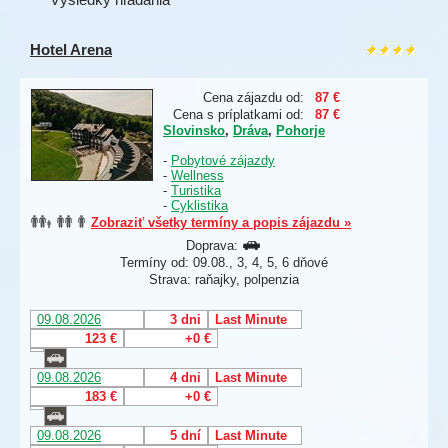
Hotel Arena
Cena zájazdu od:
87 €
Cena s príplatkami od:
87 €
Slovinsko
,
Dráva
,
Pohorje
-
Pobytové zájazdy
-
Wellness
-
Turistika
-
Cyklistika
Zobraziť všetky termíny a popis zájazdu »
Doprava:
Termíny od: 09.08., 3, 4, 5, 6 dňové
Strava: raňajky, polpenzia
09.08.2026
3 dni
Last Minute
123 €
+0 €
09.08.2026
4 dni
Last Minute
183 €
+0 €
09.08.2026
5 dní
Last Minute