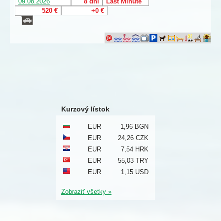
09.08.2026
8 dní
Last Minute
520 €
+0 €
Kurzový lístok
EUR
1,96 BGN
EUR
24,26 CZK
EUR
7,54 HRK
EUR
55,03 TRY
EUR
1,15 USD
Zobraziť všetky »