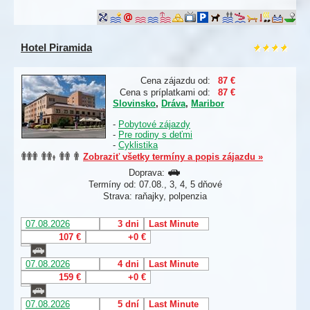
Hotel Piramida
Cena zájazdu od:
87 €
Cena s príplatkami od:
87 €
Slovinsko
,
Dráva
,
Maribor
-
Pobytové zájazdy
-
Pre rodiny s deťmi
-
Cyklistika
Zobraziť všetky termíny a popis zájazdu »
Doprava:
Termíny od: 07.08., 3, 4, 5 dňové
Strava: raňajky, polpenzia
07.08.2026
3 dni
Last Minute
107 €
+0 €
07.08.2026
4 dni
Last Minute
159 €
+0 €
07.08.2026
5 dní
Last Minute