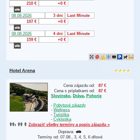
210 €
+0 €
08.08.2026
3 dni
Last Minute
107 €
+0 €
08.08.2026
4 dni
Last Minute
159 €
+0 €
Hotel Arena
Cena zájazdu od:
87 €
Cena s príplatkami od:
87 €
Slovinsko
,
Dráva
,
Pohorje
-
Pobytové zájazdy
-
Wellness
-
Turistika
-
Cyklistika
Zobraziť všetky termíny a popis zájazdu »
Doprava:
Termíny od: 07.08., 3, 4, 5, 6 dňové