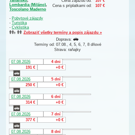
Taliansko
,
Cena zájazdu od:
107 €
Lombardia (Miláno)
,
Cena s príplatkami od:
107 €
Toscolano Maderno
-
Pobytové zájazdy
-
Turistika
-
Cyklistika
Zobraziť všetky termíny a popis zájazdu »
Doprava:
Termíny od: 07.08., 4, 5, 6, 7, 8 dňové
Strava: raňajky
07.08.2026
4 dni
191 €
+0 €
07.08.2026
5 dní
250 €
+0 €
07.08.2026
6 dní
314 €
+0 €
07.08.2026
7 dní
377 €
+0 €
07.08.2026
8 dní