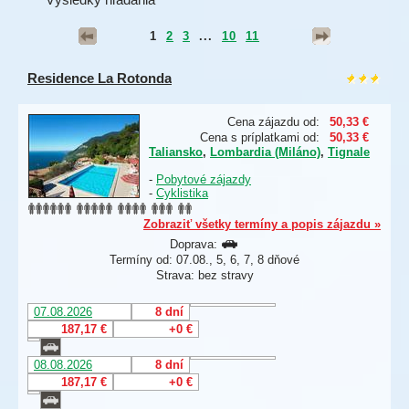
1
2
3
...
10
11
Residence La Rotonda
Cena zájazdu od:
50,33 €
Cena s príplatkami od:
50,33 €
Taliansko
,
Lombardia (Miláno)
,
Tignale
-
Pobytové zájazdy
-
Cyklistika
Zobraziť všetky termíny a popis zájazdu »
Doprava:
Termíny od: 07.08., 5, 6, 7, 8 dňové
Strava: bez stravy
07.08.2026
8 dní
187,17 €
+0 €
08.08.2026
8 dní
187,17 €
+0 €