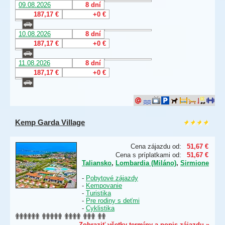
09.08.2026
8 dní
187,17 €
+0 €
10.08.2026
8 dní
187,17 €
+0 €
11.08.2026
8 dní
187,17 €
+0 €
Kemp Garda Village
Cena zájazdu od:
51,67 €
Cena s príplatkami od:
51,67 €
Taliansko
,
Lombardia (Miláno)
,
Sirmione
-
Pobytové zájazdy
-
Kempovanie
-
Turistika
-
Pre rodiny s deťmi
-
Cyklistika
Zobraziť všetky termíny a popis zájazdu »