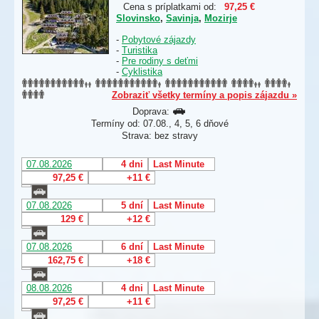
Cena s príplatkami od:
97,25 €
Slovinsko
,
Savinja
,
Mozirje
-
Pobytové zájazdy
-
Turistika
-
Pre rodiny s deťmi
-
Cyklistika
Zobraziť všetky termíny a popis zájazdu »
Doprava:
Termíny od: 07.08., 4, 5, 6 dňové
Strava: bez stravy
07.08.2026
4 dni
Last Minute
97,25 €
+11 €
07.08.2026
5 dní
Last Minute
129 €
+12 €
07.08.2026
6 dní
Last Minute
162,75 €
+18 €
08.08.2026
4 dni
Last Minute
97,25 €
+11 €