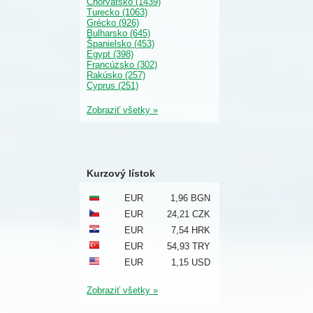
Chorvátsko (1439)
Turecko (1063)
Grécko (926)
Bulharsko (645)
Španielsko (453)
Egypt (398)
Francúzsko (302)
Rakúsko (257)
Cyprus (251)
Zobraziť všetky »
Kurzový lístok
EUR
1,96 BGN
EUR
24,21 CZK
EUR
7,54 HRK
EUR
54,93 TRY
EUR
1,15 USD
Zobraziť všetky »