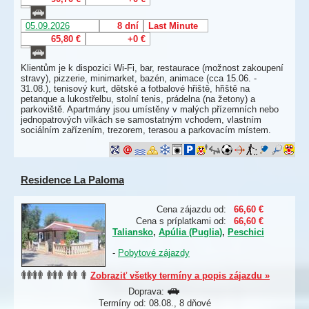
05.09.2026
8 dní
Last Minute
65,80 €
+0 €
Klientům je k dispozici Wi-Fi, bar, restaurace (možnost zakoupení
stravy), pizzerie, minimarket, bazén, animace (cca 15.06. -
31.08.), tenisový kurt, dětské a fotbalové hřiště, hřiště na
petanque a lukostřelbu, stolní tenis, prádelna (na žetony) a
parkoviště. Apartmány jsou umístěny v malých přízemních nebo
jednopatrových vilkách se samostatným vchodem, vlastním
sociálním zařízením, trezorem, terasou a parkovacím místem.
Residence La Paloma
Cena zájazdu od:
66,60 €
Cena s príplatkami od:
66,60 €
Taliansko
,
Apúlia (Puglia)
,
Peschici
-
Pobytové zájazdy
Zobraziť všetky termíny a popis zájazdu »
Doprava:
Termíny od: 08.08., 8 dňové