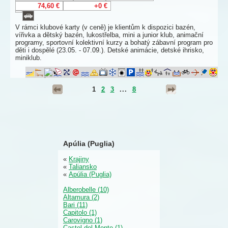
74,60 €
+0 €
V rámci klubové karty (v ceně) je klientům k dispozici bazén,
vířivka a dětský bazén, lukostřelba, mini a junior klub, animační
programy, sportovní kolektivní kurzy a bohatý zábavní program pro
děti i dospělé (23.05. - 07.09.). Detské animácie, detské ihrisko,
miniklub.
1
2
3
...
8
Apúlia (Puglia)
«
Krajiny
«
Taliansko
«
Apúlia (Puglia)
Alberobelle (10)
Altamura (2)
Bari (11)
Capitolo (1)
Carovigno (1)
Castel del Monte (1)