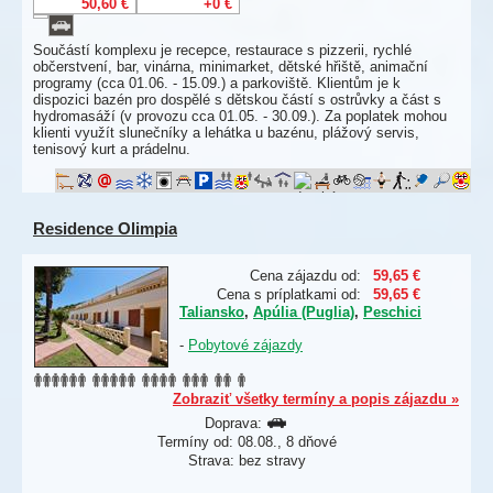
50,60 €
+0 €
Součástí komplexu je recepce, restaurace s pizzerii, rychlé
občerstvení, bar, vinárna, minimarket, dětské hřiště, animační
programy (cca 01.06. - 15.09.) a parkoviště. Klientům je k
dispozici bazén pro dospělé s dětskou částí s ostrůvky a část s
hydromasáží (v provozu cca 01.05. - 30.09.). Za poplatek mohou
klienti využít slunečníky a lehátka u bazénu, plážový servis,
tenisový kurt a prádelnu.
Residence Olimpia
Cena zájazdu od:
59,65 €
Cena s príplatkami od:
59,65 €
Taliansko
,
Apúlia (Puglia)
,
Peschici
-
Pobytové zájazdy
Zobraziť všetky termíny a popis zájazdu »
Doprava:
Termíny od: 08.08., 8 dňové
Strava: bez stravy