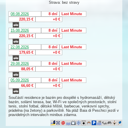
Strava: bez stravy
08.08.2026
8 dní
Last Minute
220,15 €
+0 €
15.08.2026
8 dní
Last Minute
220,15 €
+0 €
22.08.2026
8 dní
Last Minute
179,65 €
+0 €
29.08.2026
8 dní
Last Minute
88,05 €
+0 €
05.09.2026
8 dní
Last Minute
66,60 €
+0 €
Součástí residence je bazén pro dospělé s hydromasáží, dětský
bazén, solární terasa, bar, Wi-Fi ve společných prostorách, stolní
tenis, stolní fotbal, dětské hřiště, barbecue, venkovní sprchy,
prádelna (na žetony) a parkoviště. Na pláž Baia di Peschici jezdí v
pravidelných intervalech minibus zdarma.