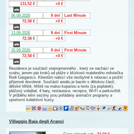
131,52 €
+0 €
06.09.2026
8 dní
Last Minute
72,58 €
+0 €
13.09.2026
8 dní
First Minute
72,58 €
+0 €
20.09.2026
8 dní
First Minute
72,58 €
+0 €
Residence je součástí stejnojmenného , který se nachází ve
svahu, jenom pár kroků od pláže v blízkosti malebného městečka
Rodi Garganico. Klientům nabízí vše nezbytné k relaxaci a prožití
příjemné dovolené. Součástí areálu je bazén s dětskou částí,
dětské hřiště, hřiště na malou kopanou a tenis (za poplatek),
plážový volejbal, 4 bary, restaurace, recepce, Wi-Fi a parkoviště.
V průběhu letní sezóny jsou pořádány animační programy a
sportovní kolektivní kurzy.
Villaggio Baia degli Aranci