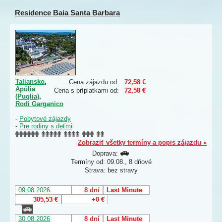
Residence Baia Santa Barbara
Taliansko
,
Cena zájazdu od:
72,58 €
Apúlia
Cena s príplatkami od:
72,58 €
(Puglia)
,
Rodi Garganico
-
Pobytové zájazdy
-
Pre rodiny s deťmi
Zobraziť všetky termíny a popis zájazdu »
Doprava:
Termíny od: 09.08., 8 dňové
Strava: bez stravy
09.08.2026
8 dní
Last Minute
305,53 €
+0 €
30.08.2026
8 dní
Last Minute