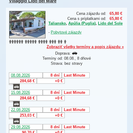
Villaggio Lido del Mare
Cena zájazdu od:
65,80 €
Cena s príplatkami od:
65,80 €
Taliansko
,
Apúlia (Puglia)
,
Lido del Sole
-
Pobytové zájazdy
Zobraziť všetky termíny a popis zájazdu »
Doprava:
Termíny od: 08.08., 8 dňové
Strava: bez stravy
08.08.2026
8 dní
Last Minute
284,68 €
+0 €
15.08.2026
8 dní
Last Minute
284,68 €
+0 €
22.08.2026
8 dní
Last Minute
253,03 €
+0 €
29.08.2026
8 dní
Last Minute
90,70 €
+0 €