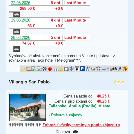
22.08.2026
8 dní
Last Minute
268,50 €
+0 €
29.08.2026
4 dni
Last Minute
56 €
+0 €
29.08.2026
5 dní
Last Minute
74,67 €
+0 €
Vyhľadávané ubytovanie neďaleko centra Vieste i prístavu, v
rovnakom areáli ako hotel I Melograni****.
Villaggio San Pablo
Cena zájazdu od:
40,25 €
Cena s príplatkami od:
40,25 €
Taliansko
,
Apúlia (Puglia)
,
Vieste
-
Pobytové zájazdy
Zobraziť všetky termíny a popis zájazdu »
Doprava: