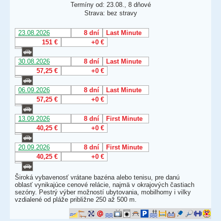
Termíny od: 23.08., 8 dňové
Strava: bez stravy
23.08.2026
8 dní
Last Minute
151 €
+0 €
30.08.2026
8 dní
Last Minute
57,25 €
+0 €
06.09.2026
8 dní
Last Minute
57,25 €
+0 €
13.09.2026
8 dní
First Minute
40,25 €
+0 €
20.09.2026
8 dní
First Minute
40,25 €
+0 €
Široká vybavenosť vrátane bazéna alebo tenisu, pre danú
oblasť vynikajúce cenové relácie, najmä v okrajových častiach
sezóny. Pestrý výber možností ubytovania, mobilhomy i vilky
vzdialené od pláže približne 250 až 500 m.