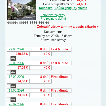
Cena zájazdu od:
74,60 €
Cena s príplatkami od:
74,60 €
Taliansko
,
Apúlia (Puglia)
,
Vieste
-
Pobytové zájazdy
-
Pre rodiny s deťmi
Zobraziť všetky termíny a popis zájazdu »
Doprava:
Termíny od: 29.08., 8 dňové
Strava: bez stravy
29.08.2026
8 dní
Last Minute
130,62 €
+0 €
05.09.2026
8 dní
Last Minute
87,04 €
+0 €
12.09.2026
8 dní
First Minute
74,60 €
+0 €
19.09.2026
8 dní
First Minute
74,60 €
+0 €
26.09.2026
8 dní
First Minute