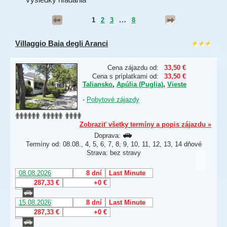
1
2
3
...
8
Villaggio Baia degli Aranci
Cena zájazdu od:
33,50 €
Cena s príplatkami od:
33,50 €
Taliansko
,
Apúlia (Puglia)
,
Vieste
-
Pobytové zájazdy
Zobraziť všetky termíny a popis zájazdu »
Doprava:
Termíny od: 08.08., 4, 5, 6, 7, 8, 9, 10, 11, 12, 13, 14 dňové
Strava: bez stravy
08.08.2026
8 dní
Last Minute
287,33 €
+0 €
15.08.2026
8 dní
Last Minute
287,33 €
+0 €