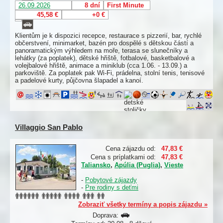
26.09.2026
8 dní
First Minute
45,58 €
+0 €
Klientům je k dispozici recepce, restaurace s pizzerií, bar, rychlé
občerstvení, minimarket, bazén pro dospělé s dětskou částí a
panoramatickým výhledem na moře, terasa se slunečníky a
lehátky (za poplatek), dětské hřiště, fotbalové, basketbalové a
volejbalové hřiště, animace a miniklub (cca 1.06. - 13.09.) a
parkoviště. Za poplatek pak Wi-Fi, prádelna, stolní tenis, tenisové
a padelové kurty, půjčovna šlapadel a kanoí.
Villaggio San Pablo
Cena zájazdu od:
47,83 €
Cena s príplatkami od:
47,83 €
Taliansko
,
Apúlia (Puglia)
,
Vieste
-
Pobytové zájazdy
-
Pre rodiny s deťmi
Zobraziť všetky termíny a popis zájazdu »
Doprava: