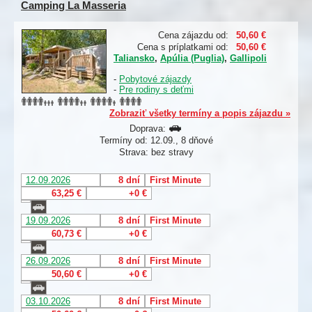
Camping La Masseria
Cena zájazdu od:
50,60 €
Cena s príplatkami od:
50,60 €
Taliansko
,
Apúlia (Puglia)
,
Gallipoli
-
Pobytové zájazdy
-
Pre rodiny s deťmi
Zobraziť všetky termíny a popis zájazdu »
Doprava:
Termíny od: 12.09., 8 dňové
Strava: bez stravy
12.09.2026
8 dní
First Minute
63,25 €
+0 €
19.09.2026
8 dní
First Minute
60,73 €
+0 €
26.09.2026
8 dní
First Minute
50,60 €
+0 €
03.10.2026
8 dní
First Minute