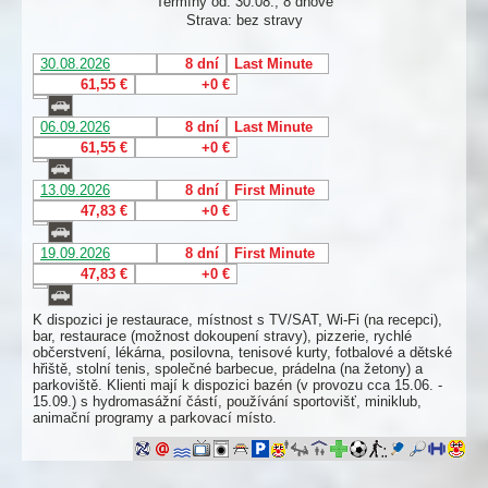
Termíny od: 30.08., 8 dňové
Strava: bez stravy
30.08.2026
8 dní
Last Minute
61,55 €
+0 €
06.09.2026
8 dní
Last Minute
61,55 €
+0 €
13.09.2026
8 dní
First Minute
47,83 €
+0 €
19.09.2026
8 dní
First Minute
47,83 €
+0 €
K dispozici je restaurace, místnost s TV/SAT, Wi-Fi (na recepci),
bar, restaurace (možnost dokoupení stravy), pizzerie, rychlé
občerstvení, lékárna, posilovna, tenisové kurty, fotbalové a dětské
hřiště, stolní tenis, společné barbecue, prádelna (na žetony) a
parkoviště. Klienti mají k dispozici bazén (v provozu cca 15.06. -
15.09.) s hydromasážní částí, používání sportovišť, miniklub,
animační programy a parkovací místo.