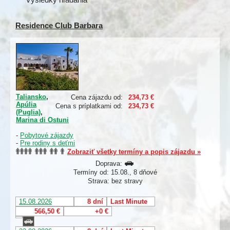
Residence Club Barbara
Taliansko
,
Cena zájazdu od:
234,73 €
Apúlia
Cena s príplatkami od:
234,73 €
(Puglia)
,
Marina di Ostuni
-
Pobytové zájazdy
-
Pre rodiny s deťmi
Zobraziť všetky termíny a popis zájazdu »
Doprava:
Termíny od: 15.08., 8 dňové
Strava: bez stravy
15.08.2026
8 dní
Last Minute
566,50 €
+0 €