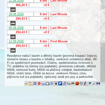
22.08.2026
8 dní
Last Minute
466,20 €
+0 €
29.08.2026
8 dní
Last Minute
294,43 €
+0 €
05.09.2026
8 dní
Last Minute
294,43 €
+0 €
12.09.2026
8 dní
First Minute
294,43 €
+0 €
Residence nabízí bazén a dětský bazén (povinná koupací čepice),
sluneční terasu u bazénu s lehátky, venkovní snídaňový altán, Wi-
Fi ve společných prostorách, čítárnu, společenskou místnost s
TV, prádelnu na žetony (za poplatek), prostornou zahradu, dětské
hřiště, tenisové kurty, hřiště na plážový volejbal, basketbalové
hřiště, stolní tenis, hřiště na bocce, venkovní fitness zónu,
půjčovnu kol (za poplatek), oplocený areál pro psy a parkoviště.