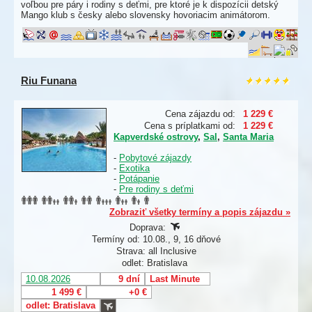
voľbou pre páry i rodiny s deťmi, pre ktoré je k dispozícii detský
Mango klub s česky alebo slovensky hovoriacim animátorom.
Riu Funana
Cena zájazdu od:
1 229 €
Cena s príplatkami od:
1 229 €
Kapverdské ostrovy
,
Sal
,
Santa Maria
-
Pobytové zájazdy
-
Exotika
-
Potápanie
-
Pre rodiny s deťmi
Zobraziť všetky termíny a popis zájazdu »
Doprava:
Termíny od: 10.08., 9, 16 dňové
Strava: all Inclusive
odlet: Bratislava
10.08.2026
9 dní
Last Minute
1 499 €
+0 €
odlet: Bratislava