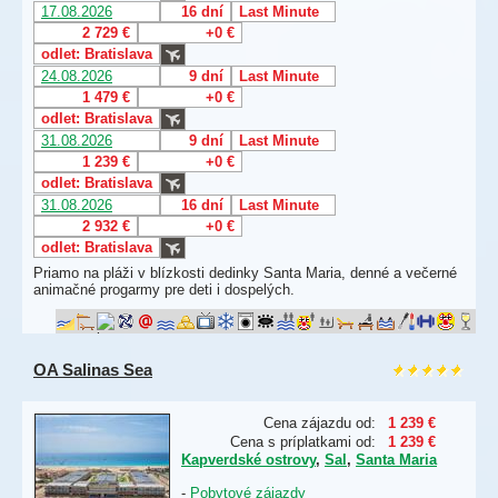
17.08.2026
16 dní
Last Minute
2 729 €
+0 €
odlet: Bratislava
24.08.2026
9 dní
Last Minute
1 479 €
+0 €
odlet: Bratislava
31.08.2026
9 dní
Last Minute
1 239 €
+0 €
odlet: Bratislava
31.08.2026
16 dní
Last Minute
2 932 €
+0 €
odlet: Bratislava
Priamo na pláži v blízkosti dedinky Santa Maria, denné a večerné
animačné progarmy pre deti i dospelých.
OA Salinas Sea
Cena zájazdu od:
1 239 €
Cena s príplatkami od:
1 239 €
Kapverdské ostrovy
,
Sal
,
Santa Maria
-
Pobytové zájazdy