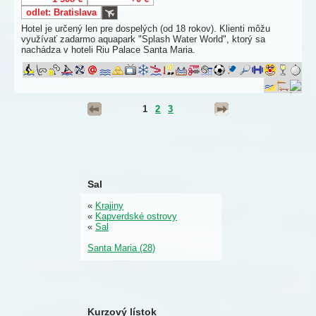
odlet: Bratislava
Hotel je určený len pre dospelých (od 18 rokov). Klienti môžu
využívať zadarmo aquapark "Splash Water World", ktorý sa
nachádza v hoteli Riu Palace Santa Maria.
1
2
3
Sal
«
Krajiny
«
Kapverdské ostrovy
«
Sal
Santa Maria (28)
Kurzový lístok