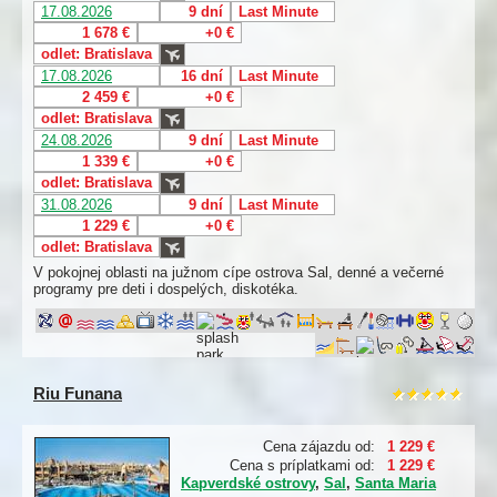
17.08.2026
9 dní
Last Minute
1 678 €
+0 €
odlet: Bratislava
17.08.2026
16 dní
Last Minute
2 459 €
+0 €
odlet: Bratislava
24.08.2026
9 dní
Last Minute
1 339 €
+0 €
odlet: Bratislava
31.08.2026
9 dní
Last Minute
1 229 €
+0 €
odlet: Bratislava
V pokojnej oblasti na južnom cípe ostrova Sal, denné a večerné
programy pre deti i dospelých, diskotéka.
Riu Funana
Cena zájazdu od:
1 229 €
Cena s príplatkami od:
1 229 €
Kapverdské ostrovy
,
Sal
,
Santa Maria