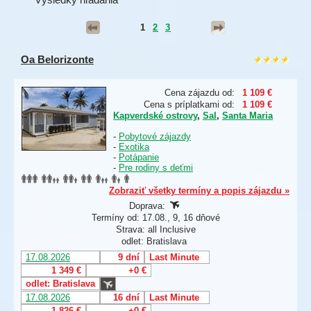
1
2
3
Oa Belorizonte
Cena zájazdu od:
1 109 €
Cena s príplatkami od:
1 109 €
Kapverdské ostrovy
,
Sal
,
Santa Maria
-
Pobytové zájazdy
-
Exotika
-
Potápanie
-
Pre rodiny s deťmi
Zobraziť všetky termíny a popis zájazdu »
Doprava:
Termíny od: 17.08., 9, 16 dňové
Strava: all Inclusive
odlet: Bratislava
17.08.2026
9 dní
Last Minute
1 349 €
+0 €
odlet: Bratislava
17.08.2026
16 dní
Last Minute
1 826 €
+0 €