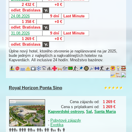
2 432 €
+0 €
odlet: Bratislava
24.08.2026
9 dní
Last Minute
1 358 €
+0 €
odlet: Bratislava
31.08.2026
9 dní
Last Minute
1 269 €
+0 €
odlet: Bratislava
Úplne nový hotel, ktorého otvorenie je naplánované na jar 2025,
bude jedným z najlepších a najkvalitnejších hotelov na
Kapverdách. All inclusive 24 hodín. Množstvo bazénov.
Royal Horizon Ponta Sino
Cena zájazdu od:
1 269 €
Cena s príplatkami od:
1 269 €
Kapverdské ostrovy
,
Sal
,
Santa Maria
-
Pobytové zájazdy
-
Exotika