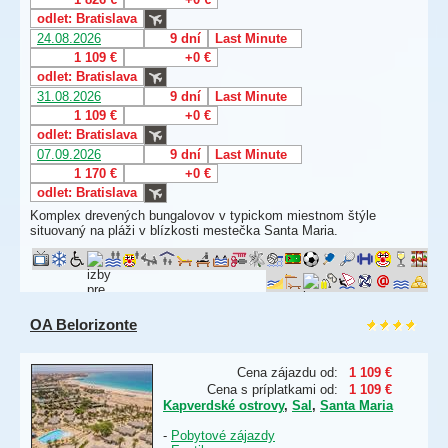
odlet: Bratislava
24.08.2026
9 dní
Last Minute
1 109 €
+0 €
odlet: Bratislava
31.08.2026
9 dní
Last Minute
1 109 €
+0 €
odlet: Bratislava
07.09.2026
9 dní
Last Minute
1 170 €
+0 €
odlet: Bratislava
Komplex drevených bungalovov v typickom miestnom štýle
situovaný na pláži v blízkosti mestečka Santa Maria.
OA Belorizonte
Cena zájazdu od:
1 109 €
Cena s príplatkami od:
1 109 €
Kapverdské ostrovy
,
Sal
,
Santa Maria
-
Pobytové zájazdy