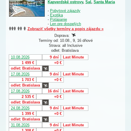
Kapverdské ostrovy
,
Sal
,
Santa Maria
-
Pobytové zájazdy
-
Exotika
-
Potápanie
-
Len pre dospelých
Zobraziť všetky termíny a popis zájazdu »
Doprava:
Termíny od: 10.08., 9, 16 dňové
Strava: all Inclusive
odlet: Bratislava
10.08.2026
9 dní
Last Minute
1 499 €
+0 €
odlet: Bratislava
17.08.2026
9 dní
Last Minute
1 703 €
+0 €
odlet: Bratislava
17.08.2026
16 dní
Last Minute
2 535 €
+0 €
odlet: Bratislava
24.08.2026
9 dní
Last Minute
1 399 €
+0 €
odlet: Bratislava
31.08.2026
9 dní
Last Minute
1 308 €
+0 €