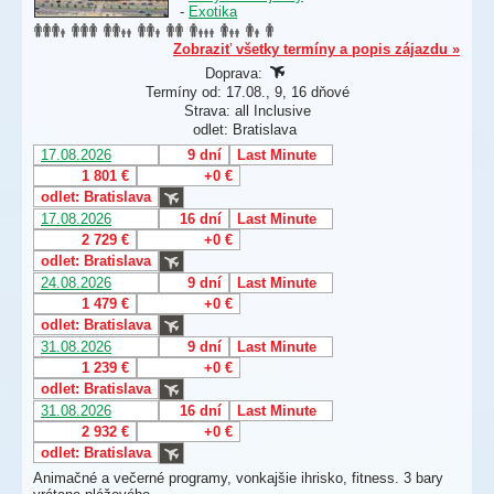
-
Exotika
Zobraziť všetky termíny a popis zájazdu »
Doprava:
Termíny od: 17.08., 9, 16 dňové
Strava: all Inclusive
odlet: Bratislava
17.08.2026
9 dní
Last Minute
1 801 €
+0 €
odlet: Bratislava
17.08.2026
16 dní
Last Minute
2 729 €
+0 €
odlet: Bratislava
24.08.2026
9 dní
Last Minute
1 479 €
+0 €
odlet: Bratislava
31.08.2026
9 dní
Last Minute
1 239 €
+0 €
odlet: Bratislava
31.08.2026
16 dní
Last Minute
2 932 €
+0 €
odlet: Bratislava
Animačné a večerné programy, vonkajšie ihrisko, fitness. 3 bary