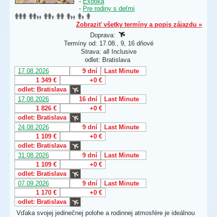
-
Exotika
-
Pre rodiny s deťmi
Zobraziť všetky termíny a popis zájazdu »
Doprava:
Termíny od: 17.08., 9, 16 dňové
Strava: all Inclusive
odlet: Bratislava
17.08.2026
9 dní
Last Minute
1 349 €
+0 €
odlet: Bratislava
17.08.2026
16 dní
Last Minute
1 826 €
+0 €
odlet: Bratislava
24.08.2026
9 dní
Last Minute
1 109 €
+0 €
odlet: Bratislava
31.08.2026
9 dní
Last Minute
1 109 €
+0 €
odlet: Bratislava
07.09.2026
9 dní
Last Minute
1 170 €
+0 €
odlet: Bratislava
Vďaka svojej jedinečnej polohe a rodinnej atmosfére je ideálnou