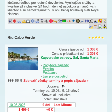
ideálnou voľbou pre rodinnú dovolenku. Vynikajúce služby a
kvalitné all inclusive (24 hodín denne) uspokoja aj náročných
klientov a sú samozrejmosťou v obľúbenej hotelovej sieti Royal
Horizon.
Riu Cabo Verde
Cena zájazdu od:
1 308 €
Cena s príplatkami od:
1 308 €
Kapverdské ostrovy
,
Sal
,
Santa Maria
-
Pobytové zájazdy
-
Exotika
-
Potápanie
-
Len pre dospelých
Zobraziť všetky termíny a popis zájazdu »
Doprava:
Termíny od: 10.08., 9, 16 dňové
Strava: all Inclusive
odlet: Bratislava
10.08.2026
9 dní
Last Minute
1 499 €
+0 €