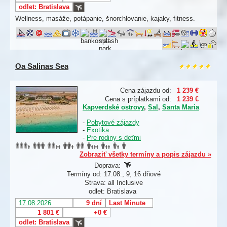
odlet: Bratislava
Wellness, masáže, potápanie, šnorchlovanie, kajaky, fitness.
Oa Salinas Sea
Cena zájazdu od:
1 239 €
Cena s príplatkami od:
1 239 €
Kapverdské ostrovy
,
Sal
,
Santa Maria
-
Pobytové zájazdy
-
Exotika
-
Pre rodiny s deťmi
Zobraziť všetky termíny a popis zájazdu »
Doprava:
Termíny od: 17.08., 9, 16 dňové
Strava: all Inclusive
odlet: Bratislava
17.08.2026
9 dní
Last Minute
1 801 €
+0 €
odlet: Bratislava