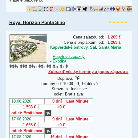
vrátane plážového.
Royal Horizon Ponta Sino
Cena zájazdu od:
1 269 €
Cena s príplatkami od:
1 269 €
Kapverdské ostrovy
,
Sal
,
Santa Maria
-
Pobytové zájazdy
-
Exotika
Zobraziť všetky termíny a popis zájazdu »
Doprava:
Termíny od: 10.08., 9, 16 dňové
Strava: all Inclusive
odlet: Bratislava
10.08.2026
9 dní
Last Minute
1 598 €
+0 €
odlet: Bratislava
17.08.2026
9 dní
Last Minute
1 653 €
+0 €
odlet: Bratislava
17.08.2026
16 dní
Last Minute