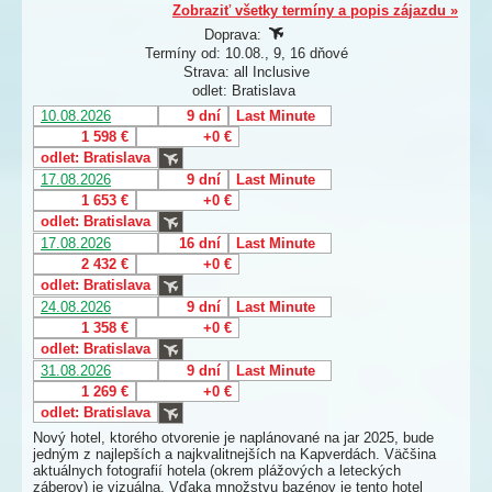
Zobraziť všetky termíny a popis zájazdu »
Doprava:
Termíny od: 10.08., 9, 16 dňové
Strava: all Inclusive
odlet: Bratislava
10.08.2026
9 dní
Last Minute
1 598 €
+0 €
odlet: Bratislava
17.08.2026
9 dní
Last Minute
1 653 €
+0 €
odlet: Bratislava
17.08.2026
16 dní
Last Minute
2 432 €
+0 €
odlet: Bratislava
24.08.2026
9 dní
Last Minute
1 358 €
+0 €
odlet: Bratislava
31.08.2026
9 dní
Last Minute
1 269 €
+0 €
odlet: Bratislava
Nový hotel, ktorého otvorenie je naplánované na jar 2025, bude
jedným z najlepších a najkvalitnejších na Kapverdách. Väčšina
aktuálnych fotografií hotela (okrem plážových a leteckých
záberov) je vizuálna. Vďaka množstvu bazénov je tento hotel