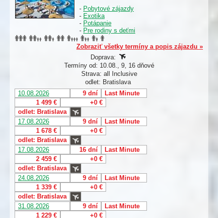
-
Pobytové zájazdy
-
Exotika
-
Potápanie
-
Pre rodiny s deťmi
Zobraziť všetky termíny a popis zájazdu »
Doprava:
Termíny od: 10.08., 9, 16 dňové
Strava: all Inclusive
odlet: Bratislava
10.08.2026
9 dní
Last Minute
1 499 €
+0 €
odlet: Bratislava
17.08.2026
9 dní
Last Minute
1 678 €
+0 €
odlet: Bratislava
17.08.2026
16 dní
Last Minute
2 459 €
+0 €
odlet: Bratislava
24.08.2026
9 dní
Last Minute
1 339 €
+0 €
odlet: Bratislava
31.08.2026
9 dní
Last Minute
1 229 €
+0 €