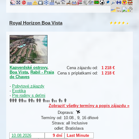
Royal Horizon Boa Vista
Kapverdské ostrovy
,
Cena zájazdu od:
1 218 €
Boa Vista
,
Rabil - Praia
Cena s príplatkami od:
1 218 €
de Chaves
-
Pobytové zájazdy
-
Exotika
-
Pre rodiny s deťmi
Zobraziť všetky termíny a popis zájazdu »
Doprava:
Termíny od: 10.08., 9, 16 dňové
Strava: all Inclusive
odlet: Bratislava
10.08.2026
9 dní
Last Minute