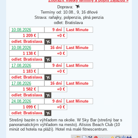
Zobraziť všetky termíny a popis zájazdu »
Doprava:
Termíny od: 10.08., 9, 16 dňové
Strava: raňajky, polpenzia, plná penzia
odlet: Bratislava
10.08.2026
9 dní
Last Minute
1 209 €
+0 €
odlet: Bratislava
10.08.2026
16 dní
Last Minute
1 138 €
+0 €
odlet: Bratislava
17.08.2026
9 dní
Last Minute
1 183 €
+0 €
odlet: Bratislava
17.08.2026
16 dní
Last Minute
1 582 €
+0 €
odlet: Bratislava
24.08.2026
9 dní
Last Minute
1 099 €
+0 €
odlet: Bratislava
Strešný bazén s výhľadom na okolie. W Sky Bar (strešný bar s
panoramatickým výhľadom na mesto). Alísios Beach Club (10
minút od hotela na pláži). Hotel má malé fitnescentrum.