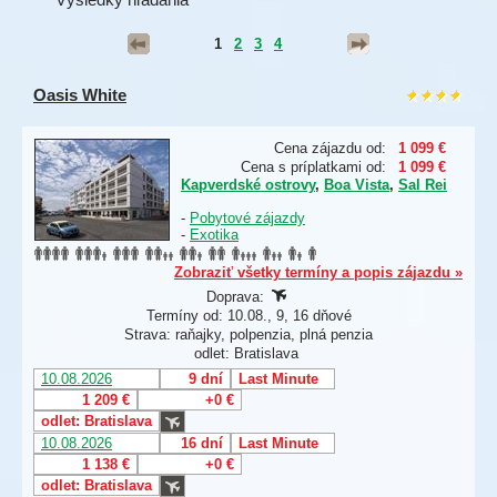
1
2
3
4
Oasis White
Cena zájazdu od:
1 099 €
Cena s príplatkami od:
1 099 €
Kapverdské ostrovy
,
Boa Vista
,
Sal Rei
-
Pobytové zájazdy
-
Exotika
Zobraziť všetky termíny a popis zájazdu »
Doprava:
Termíny od: 10.08., 9, 16 dňové
Strava: raňajky, polpenzia, plná penzia
odlet: Bratislava
10.08.2026
9 dní
Last Minute
1 209 €
+0 €
odlet: Bratislava
10.08.2026
16 dní
Last Minute
1 138 €
+0 €
odlet: Bratislava