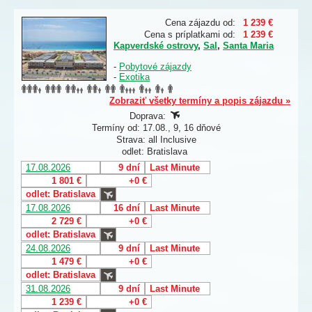
Cena zájazdu od:
1 239 €
Cena s príplatkami od:
1 239 €
Kapverdské ostrovy
,
Sal
,
Santa Maria
-
Pobytové zájazdy
-
Exotika
Zobraziť všetky termíny a popis zájazdu »
Doprava:
Termíny od: 17.08., 9, 16 dňové
Strava: all Inclusive
odlet: Bratislava
17.08.2026
9 dní
Last Minute
1 801 €
+0 €
odlet: Bratislava
17.08.2026
16 dní
Last Minute
2 729 €
+0 €
odlet: Bratislava
24.08.2026
9 dní
Last Minute
1 479 €
+0 €
odlet: Bratislava
31.08.2026
9 dní
Last Minute
1 239 €
+0 €