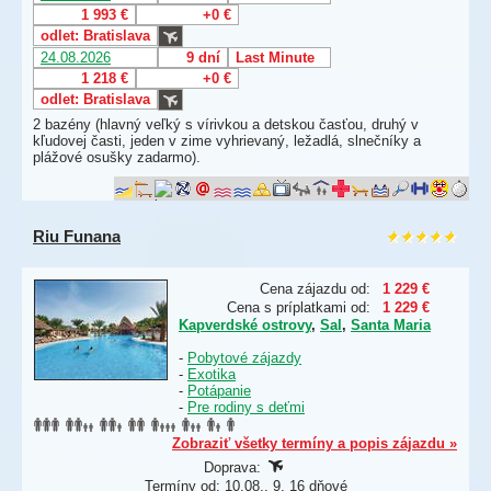
1 993 €
+0 €
odlet: Bratislava
24.08.2026
9 dní
Last Minute
1 218 €
+0 €
odlet: Bratislava
2 bazény (hlavný veľký s vírivkou a detskou časťou, druhý v
kľudovej časti, jeden v zime vyhrievaný, ležadlá, slnečníky a
plážové osušky zadarmo).
Riu Funana
Cena zájazdu od:
1 229 €
Cena s príplatkami od:
1 229 €
Kapverdské ostrovy
,
Sal
,
Santa Maria
-
Pobytové zájazdy
-
Exotika
-
Potápanie
-
Pre rodiny s deťmi
Zobraziť všetky termíny a popis zájazdu »
Doprava:
Termíny od: 10.08., 9, 16 dňové