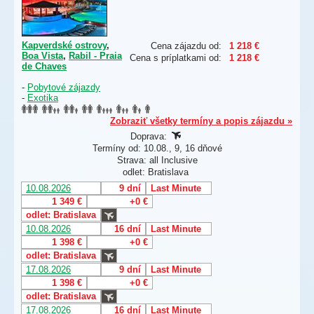
Kapverdské ostrovy
,
Cena zájazdu od:
1 218 €
Boa Vista
,
Rabil - Praia
Cena s príplatkami od:
1 218 €
de Chaves
-
Pobytové zájazdy
-
Exotika
Zobraziť všetky termíny a popis zájazdu »
Doprava:
Termíny od: 10.08., 9, 16 dňové
Strava: all Inclusive
odlet: Bratislava
10.08.2026
9 dní
Last Minute
1 349 €
+0 €
odlet: Bratislava
10.08.2026
16 dní
Last Minute
1 398 €
+0 €
odlet: Bratislava
17.08.2026
9 dní
Last Minute
1 398 €
+0 €
odlet: Bratislava
17.08.2026
16 dní
Last Minute