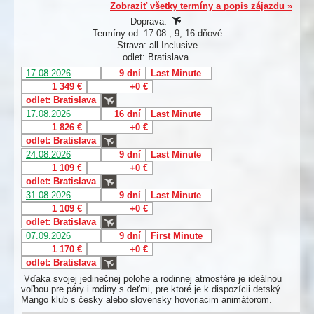
Zobraziť všetky termíny a popis zájazdu »
Doprava:
Termíny od: 17.08., 9, 16 dňové
Strava: all Inclusive
odlet: Bratislava
17.08.2026
9 dní
Last Minute
1 349 €
+0 €
odlet: Bratislava
17.08.2026
16 dní
Last Minute
1 826 €
+0 €
odlet: Bratislava
24.08.2026
9 dní
Last Minute
1 109 €
+0 €
odlet: Bratislava
31.08.2026
9 dní
Last Minute
1 109 €
+0 €
odlet: Bratislava
07.09.2026
9 dní
First Minute
1 170 €
+0 €
odlet: Bratislava
Vďaka svojej jedinečnej polohe a rodinnej atmosfére je ideálnou
voľbou pre páry i rodiny s deťmi, pre ktoré je k dispozícii detský
Mango klub s česky alebo slovensky hovoriacim animátorom.