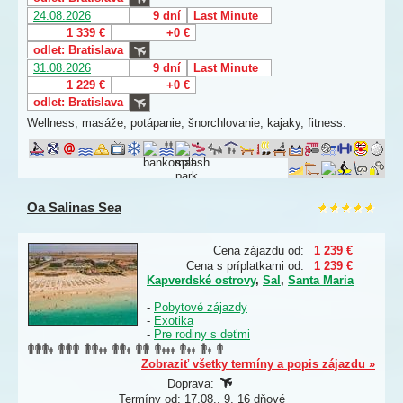
24.08.2026
9 dní
Last Minute
1 339 €
+0 €
odlet: Bratislava
31.08.2026
9 dní
Last Minute
1 229 €
+0 €
odlet: Bratislava
Wellness, masáže, potápanie, šnorchlovanie, kajaky, fitness.
Oa Salinas Sea
Cena zájazdu od:
1 239 €
Cena s príplatkami od:
1 239 €
Kapverdské ostrovy
,
Sal
,
Santa Maria
-
Pobytové zájazdy
-
Exotika
-
Pre rodiny s deťmi
Zobraziť všetky termíny a popis zájazdu »
Doprava:
Termíny od: 17.08., 9, 16 dňové