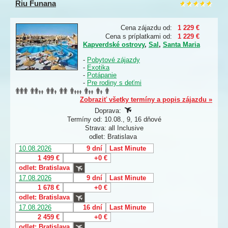
Riu Funana
Cena zájazdu od:
1 229 €
Cena s príplatkami od:
1 229 €
Kapverdské ostrovy
,
Sal
,
Santa Maria
-
Pobytové zájazdy
-
Exotika
-
Potápanie
-
Pre rodiny s deťmi
Zobraziť všetky termíny a popis zájazdu »
Doprava:
Termíny od: 10.08., 9, 16 dňové
Strava: all Inclusive
odlet: Bratislava
10.08.2026
9 dní
Last Minute
1 499 €
+0 €
odlet: Bratislava
17.08.2026
9 dní
Last Minute
1 678 €
+0 €
odlet: Bratislava
17.08.2026
16 dní
Last Minute
2 459 €
+0 €
odlet: Bratislava