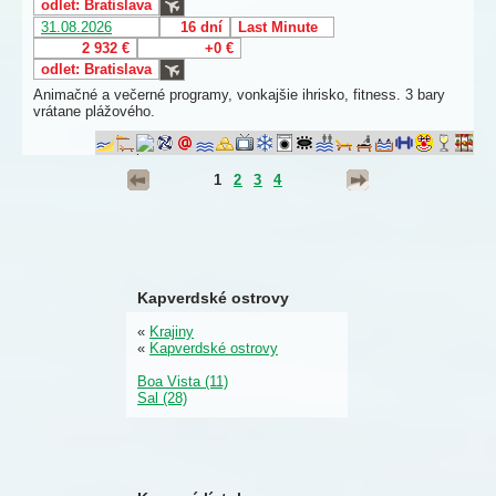
odlet: Bratislava
31.08.2026
16 dní
Last Minute
2 932 €
+0 €
odlet: Bratislava
Animačné a večerné programy, vonkajšie ihrisko, fitness. 3 bary
vrátane plážového.
1
2
3
4
Kapverdské ostrovy
«
Krajiny
«
Kapverdské ostrovy
Boa Vista (11)
Sal (28)