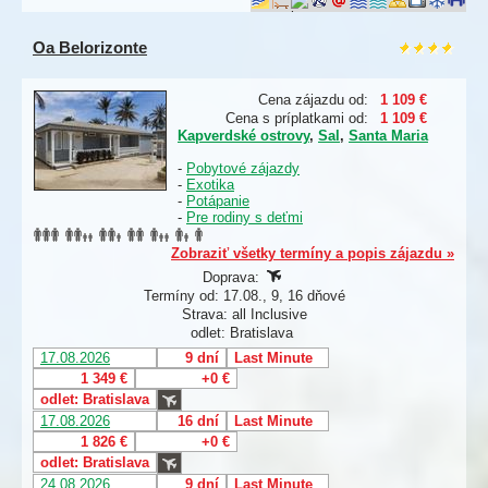
Oa Belorizonte
Cena zájazdu od:
1 109 €
Cena s príplatkami od:
1 109 €
Kapverdské ostrovy
,
Sal
,
Santa Maria
-
Pobytové zájazdy
-
Exotika
-
Potápanie
-
Pre rodiny s deťmi
Zobraziť všetky termíny a popis zájazdu »
Doprava:
Termíny od: 17.08., 9, 16 dňové
Strava: all Inclusive
odlet: Bratislava
17.08.2026
9 dní
Last Minute
1 349 €
+0 €
odlet: Bratislava
17.08.2026
16 dní
Last Minute
1 826 €
+0 €
odlet: Bratislava
24.08.2026
9 dní
Last Minute