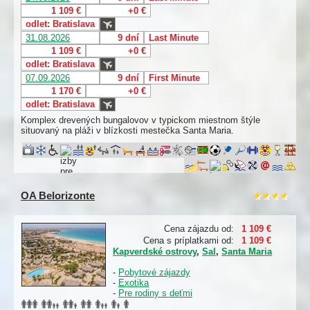
1 109 €
+0 €
odlet: Bratislava
31.08.2026
9 dní
Last Minute
1 109 €
+0 €
odlet: Bratislava
07.09.2026
9 dní
First Minute
1 170 €
+0 €
odlet: Bratislava
Komplex drevených bungalovov v typickom miestnom štýle
situovaný na pláži v blízkosti mestečka Santa Maria.
OA Belorizonte
Cena zájazdu od:
1 109 €
Cena s príplatkami od:
1 109 €
Kapverdské ostrovy
,
Sal
,
Santa Maria
-
Pobytové zájazdy
-
Exotika
-
Pre rodiny s deťmi