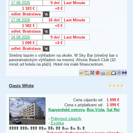
17.08.2026
9 dní
Last Minute
1 183 €
+0 €
odlet: Bratislava
17.08.2026
16 dní
Last Minute
1 582 €
+0 €
odlet: Bratislava
24.08.2026
9 dní
Last Minute
1 099 €
+0 €
odlet: Bratislava
Strešný bazén s výhľadom na okolie. W Sky Bar (strešný bar s
panoramatickým výhľadom na mesto). Alísios Beach Club (10
minút od hotela na pláži). Hotel má malé fitnescentrum.
Oasis White
Cena zájazdu od:
1 099 €
Cena s príplatkami od:
1 099 €
Kapverdské ostrovy
,
Boa Vista
,
Sal Rei
-
Pobytové zájazdy
-
Exotika