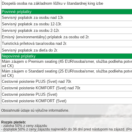
Dospelá osoba na základnom lôžku v štandardnej king izbe
Povinné príplatky
Servisný poplatok za osobu nad 13r.
Servisný poplatok za osobu 12-13r.
Servisný poplatok za osobu 2-12r.
Emisný (environmentálny) príplatok za osobu od 2r.
Turistická príletová taxa/osoba nad 2r.
Servisný poplatok za dieťa do 2r.
Nepovinné príplatky
Mám záujem o Premium seating (45 EUR/osoba/smer, služba podlieha potv
od CK)
Mám záujem o Standard seating (25 EUR/osoba/smer, služba podlieha potv
od CK)
Cestovné poistenie PLUS (Svet) nad 70r.
Cestovné poistenie KOMFORT (Svet) nad 70r.
Cestovné poistenie PLUS (Svet)
Cestovné poistenie KOMFORT (Svet)
Obsiahnuté údaje sú výlučne informatívne.
Rozpis platieb:
- záloha 50% z ceny zájazdu
- doplatok 50% z ceny zájazdu najneskôr do 36 dní pred nástupom na zájazd. (Pois