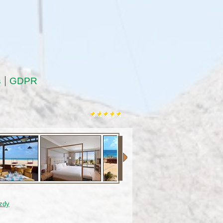
s
GDPR
zdy