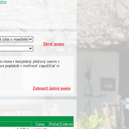
eťmi
Skryť popis
o mora • bezplatný plážový servis •
 za poplatok • možnosť zapožičať si
Zobraziť úplný popis
.
Cena
Počet
Celkom