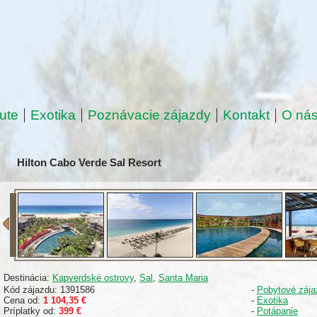
ute
Exotika
Poznávacie zájazdy
Kontakt
O ná
Hilton Cabo Verde Sal Resort
Destinácia:
Kapverdské ostrovy
,
Sal
,
Santa Maria
Kód zájazdu: 1391586
-
Pobytové zája
Cena od:
1 104,35 €
-
Exotika
Príplatky od:
399 €
-
Potápanie