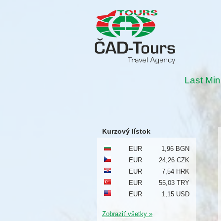
Last Min
Kurzový lístok
EUR
1,96 BGN
EUR
24,26 CZK
EUR
7,54 HRK
EUR
55,03 TRY
EUR
1,15 USD
Zobraziť všetky »