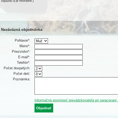
zájazdu a je nevratné.)
Nezáväzná objednávka
Pohlavie*:
Meno*:
Priezvisko*:
E-mail*:
Telefón*:
Počet dospelých:
Počet detí:
Poznámka:
Informačná povinnosť prevádzkovateľa pri spracúvaní