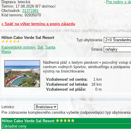
Doprava: letecká
-
Pre rodiny s d
Termín: 17.08.2026 8/7 dní/nocí
Obchodník:
31371981
Kód termínu: 92935070
« Späť na výber termínu a popis zájazdu
Hilton Cabo Verde Sal Resort
Typ ubytovania:
Kapverdské ostrovy
,
Sal
,
Santa
Strava:
Maria
Nádherná pláž s bielym pieskom • pozvoľný vstup d
centrum vodných športov, windsurfingu a potápania
výstroj na šnorchlovanie.
Vzdialenosť od centra:
1 km
Vzdialenosť od letiska:
18 km
Vzdialenosť od pláže:
0 m
Letisko:
Pre zobrazenie komplexného cenníka vyberte zodpovedajúci typ ubytovania
Hilton Cabo Verde Sal Resort
Základné ceny