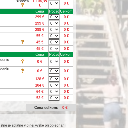
1 699 €
1 104,35
0
€
€
Cena
Počet
Celkom
299 €
0
€
299 €
0
€
299 €
0
€
55 €
0
€
45 €
0
€
45 €
0
€
Cena
Počet
Celkom
rdeniu
0 €
0
€
rdeniu
0 €
0
€
128 €
0
€
104 €
0
€
64 €
0
€
52 €
0
€
Cena celkom:
0 €
tné je splatné v plnej výške pri objednaní