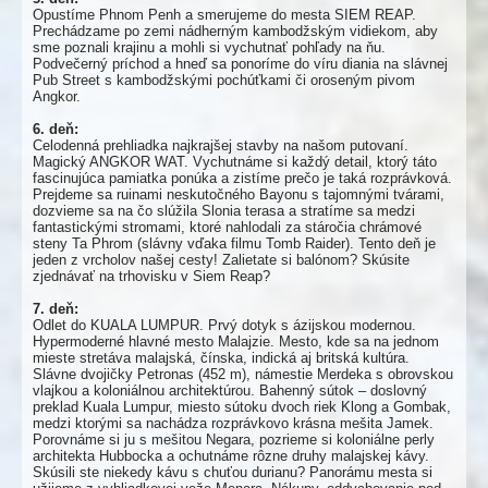
Opustíme Phnom Penh a smerujeme do mesta SIEM REAP.
Prechádzame po zemi nádherným kambodžským vidiekom, aby
sme poznali krajinu a mohli si vychutnať pohľady na ňu.
Podvečerný príchod a hneď sa ponoríme do víru diania na slávnej
Pub Street s kambodžskými pochúťkami či oroseným pivom
Angkor.
6. deň:
Celodenná prehliadka najkrajšej stavby na našom putovaní.
Magický ANGKOR WAT. Vychutnáme si každý detail, ktorý táto
fascinujúca pamiatka ponúka a zistíme prečo je taká rozprávková.
Prejdeme sa ruinami neskutočného Bayonu s tajomnými tvárami,
dozvieme sa na čo slúžila Slonia terasa a stratíme sa medzi
fantastickými stromami, ktoré nahlodali za stáročia chrámové
steny Ta Phrom (slávny vďaka filmu Tomb Raider). Tento deň je
jeden z vrcholov našej cesty! Zalietate si balónom? Skúsite
zjednávať na trhovisku v Siem Reap?
7. deň:
Odlet do KUALA LUMPUR. Prvý dotyk s ázijskou modernou.
Hypermoderné hlavné mesto Malajzie. Mesto, kde sa na jednom
mieste stretáva malajská, čínska, indická aj britská kultúra.
Slávne dvojičky Petronas (452 m), námestie Merdeka s obrovskou
vlajkou a koloniálnou architektúrou. Bahenný sútok – doslovný
preklad Kuala Lumpur, miesto sútoku dvoch riek Klong a Gombak,
medzi ktorými sa nachádza rozprávkovo krásna mešita Jamek.
Porovnáme si ju s mešitou Negara, pozrieme si koloniálne perly
architekta Hubbocka a ochutnáme rôzne druhy malajskej kávy.
Skúsili ste niekedy kávu s chuťou durianu? Panorámu mesta si