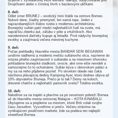
užijeme z vyhliadkovej veže Menara. Nákupy, oddychovanie pod
Dvojičkami alebo v čínskej štvrti s bazárovými uličkami.
8. deň:
Odlet smer BRUNEJ – exotický mini štátik na ostrove Borneo.
Nulové dane, žiadny priemysel, len samá ropa. Jeden z
najzazobanejších štátov sveta s modernou architektúrou.
Brunejský sultán patrí medzi najbohatších ľudí na svete, má
najväčšiu zbierku áut, záľubu v póle a vrtuľníkoch. Ako
narodeninové darčeky kupuje aj lietadlá. Prvé nádychy brunejskej
exotiky a zaujímavá večera miestnej kuchyne.
9. deň:
Počas prehliadky hlavného mesta BANDAR SERI BEGAWAN
uvidíme nádhernú a modernú mešitu sultánovho otca, nazrieme do
múzea plného zaujímavostí o sultanáte a na miestnom trhovisku
pohľadáme brunejské sladkosti, ovocie, aké sme ešte nevideli a
samozrejme čo to ochutnáme. Sultán býva v obrovskom paláci a
my sa na neho pôjdeme pozrieť. Po skvelom obede nás čaká
návšteva plávajúcej dediny Kampong Ayer, ktorú dodnes obýva až
10% obyvateľov Bruneja. Prečo je to tak? Domy na koloch,
drevené chatrče a najbohatší panovník sveta? Totálna exotika.
10. deň:
Nalodíme sa na trajekt a plavíme sa po severnom pobreží Bornea
až do hlavného mesta ostrovnej Malajzie – KOTA KINABALU.
Ubytujeme sa a prejdeme sa mestom, ktoré Briti volali svojho
času Jesselton. Vysvetlíme si prečo. Večeru strávime na
vynikajúcom pouličnom markete, kde sa podáva ten najlepší
streetfood Bornea.