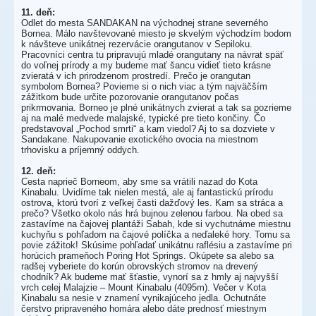
11. deň:
Odlet do mesta SANDAKAN na východnej strane severného
Bornea. Málo navštevované miesto je skvelým východzím bodom
k návšteve unikátnej rezervácie orangutanov v Sepiloku.
Pracovníci centra tu pripravujú mladé orangutany na návrat späť
do voľnej prírody a my budeme mať šancu vidieť tieto krásne
zvieratá v ich prirodzenom prostredí. Prečo je orangutan
symbolom Bornea? Povieme si o nich viac a tým najväčším
zážitkom bude určite pozorovanie orangutanov počas
prikrmovania. Borneo je plné unikátnych zvierat a tak sa pozrieme
aj na malé medvede malajské, typické pre tieto končiny. Čo
predstavoval „Pochod smrti“ a kam viedol? Aj to sa dozviete v
Sandakane. Nakupovanie exotického ovocia na miestnom
trhovisku a príjemný oddych.
12. deň:
Cesta naprieč Borneom, aby sme sa vrátili nazad do Kota
Kinabalu. Uvidíme tak nielen mestá, ale aj fantastickú prírodu
ostrova, ktorú tvorí z veľkej časti dažďový les. Kam sa stráca a
prečo? Všetko okolo nás hrá bujnou zelenou farbou. Na obed sa
zastavíme na čajovej plantáži Sabah, kde si vychutnáme miestnu
kuchyňu s pohľadom na čajové políčka a neďaleké hory. Tomu sa
povie zážitok! Skúsime pohľadať unikátnu raflésiu a zastavíme pri
horúcich prameňoch Poring Hot Springs. Okúpete sa alebo sa
radšej vyberiete do korún obrovských stromov na drevený
chodník? Ak budeme mať šťastie, vynorí sa z hmly aj najvyšší
vrch celej Malajzie – Mount Kinabalu (4095m). Večer v Kota
Kinabalu sa nesie v znamení vynikajúceho jedla. Ochutnáte
čerstvo pripraveného homára alebo dáte prednosť miestnym