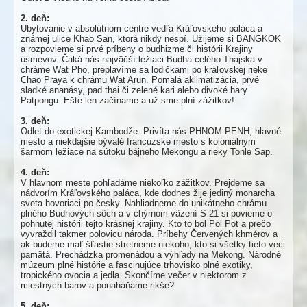
2. deň:
Ubytovanie v absolútnom centre vedľa Kráľovského paláca a
známej ulice Khao San, ktorá nikdy nespí. Užijeme si BANGKOK
a rozpovieme si prvé príbehy o budhizme či histórii Krajiny
úsmevov. Čaká nás najväčší ležiaci Budha celého Thajska v
chráme Wat Pho, preplavíme sa lodičkami po kráľovskej rieke
Chao Praya k chrámu Wat Arun. Pomalá aklimatizácia, prvé
sladké ananásy, pad thai či zelené kari alebo divoké bary
Patpongu. Ešte len začíname a už sme plní zážitkov!
3. deň:
Odlet do exotickej Kambodže. Privíta nás PHNOM PENH, hlavné
mesto a niekdajšie bývalé francúzske mesto s koloniálnym
šarmom ležiace na sútoku bájneho Mekongu a rieky Tonle Sap.
4. deň:
V hlavnom meste pohľadáme niekoľko zážitkov. Prejdeme sa
nádvorím Kráľovského paláca, kde dodnes žije jediný monarcha
sveta hovoriaci po česky. Nahliadneme do unikátneho chrámu
plného Budhových sôch a v chýrnom väzení S-21 si povieme o
pohnutej histórii tejto krásnej krajiny. Kto to bol Pol Pot a prečo
vyvraždil takmer polovicu národa. Príbehy Červených khmérov a
ak budeme mať šťastie stretneme niekoho, kto si všetky tieto veci
pamätá. Prechádzka promenádou a výhľady na Mekong. Národné
múzeum plné histórie a fascinujúce trhovisko plné exotiky,
tropického ovocia a jedla. Skončíme večer v niektorom z
miestnych barov a ponaháňame rikše?
5. deň: