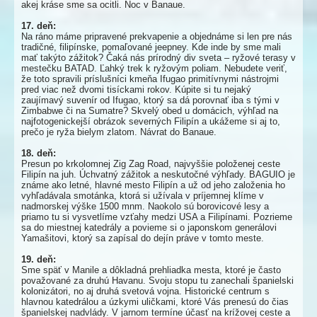
akej kráse sme sa ocitli. Noc v Banaue.
17. deň:
Na ráno máme pripravené prekvapenie a objednáme si len pre nás
tradičné, filipínske, pomaľované jeepney. Kde inde by sme mali
mať takýto zážitok? Čaká nás prírodný div sveta – ryžové terasy v
mestečku BATAD. Ľahký trek k ryžovým poliam. Nebudete veriť,
že toto spravili príslušníci kmeňa Ifugao primitívnymi nástrojmi
pred viac než dvomi tisíckami rokov. Kúpite si tu nejaký
zaujímavý suvenír od Ifugao, ktorý sa dá porovnať iba s tými v
Zimbabwe či na Sumatre? Skvelý obed u domácich, výhľad na
najfotogenickejší obrázok severných Filipín a ukážeme si aj to,
prečo je ryža bielym zlatom. Návrat do Banaue.
18. deň:
Presun po krkolomnej Zig Zag Road, najvyššie položenej ceste
Filipín na juh. Úchvatný zážitok a neskutočné výhľady. BAGUIO je
známe ako letné, hlavné mesto Filipín a už od jeho založenia ho
vyhľadávala smotánka, ktorá si užívala v príjemnej klíme v
nadmorskej výške 1500 mnm. Naokolo sú borovicové lesy a
priamo tu si vysvetlíme vzťahy medzi USA a Filipínami. Pozrieme
sa do miestnej katedrály a povieme si o japonskom generálovi
Yamašitovi, ktorý sa zapísal do dejín práve v tomto meste.
19. deň:
Sme späť v Manile a dôkladná prehliadka mesta, ktoré je často
považované za druhú Havanu. Svoju stopu tu zanechali španielski
kolonizátori, no aj druhá svetová vojna. Historické centrum s
hlavnou katedrálou a úzkymi uličkami, ktoré Vás prenesú do čias
španielskej nadvlády. V jarnom termíne účasť na krížovej ceste a