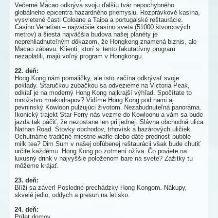
Večerné Macao odkrýva svoju ďalšiu tvár nepochybného
globálneho epicentra hazardného priemyslu. Rozprávkové kasína,
vysvietené časti Coloane a Taipa a portugalské reštaurácie.
Casino Venetian – najväčšie kasíno sveta (51000 štvorcových
metrov) a šiesta najväčšia budova našej planéty je
neprehliadnuteľným dôkazom, že Hongkong znamená biznis, ale
Macao zábavu. Klienti, ktorí si tento fakutatívny program
nezaplatili, majú voľný program v Hongkongu.
22. deň:
Hong Kong nám pomaličky, ale isto začína odkrývať svoje
poklady. Staručkou zubačkou sa odvezieme na Victoria Peak,
odkiaľ je na moderný Hong Kong najkrajší výhľad. Spočítate to
množstvo mrakodrapov? Vidíme Hong Kong pod nami aj
pevninský Kowloon pulzujúci životom. Nezabudnuteľná panoráma.
Ikonický trajekt Star Ferry nás vezme do Kowloonu a vám sa bude
jazda tak páčiť, že nezostane len pri jednej. Slávna obchodná ulica
Nathan Road. Stovky obchodov, trhovísk a bazárových uličiek.
Ochutnáme tradičné miestne wafle alebo dáte prednosť bubble
milk tea? Dim Sum v našej obľúbenej reštaurácii však bude chutiť
určite každému. Hong Kong po zotmení ožíva. Čo poviete na
luxusný drink v najvyššie položenom bare na svete? Zážitky tu
môžeme krájať.
23. deň:
Blíži sa záver! Posledné prechádzky Hong Kongom. Nákupy,
skvelé jedlo, oddych a presun na letisko.
24. deň:
Prílet domov.