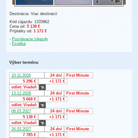
Destinácia: Viac destinácií
Kód zájazdu: 1333962
Cena od:
5 138 €
Príplatky od:
1 171 €
-
Poznávacie zájazdy
-
Exotika
Výber termínu
10.11.2026
24 dní
First Minute
5 296 €
+1 171 €
odlet: Viedeň
13.12.2026
24 dní
First Minute
5 668 €
+1 171 €
odlet: Viedeň
08.03.2027
24 dní
First Minute
5 138 €
+1 171 €
odlet: Viedeň
26.03.2027
24 dní
First Minute
7 785 €
+1 171 €