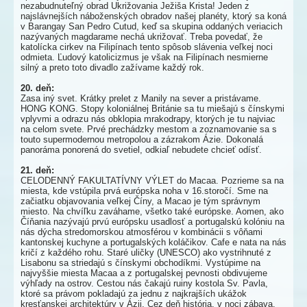
nezabudnuteľný obrad Ukrižovania Ježiša Krista! Jeden z
najslávnejších náboženských obradov našej planéty, ktorý sa koná
v Barangay San Pedro Cutud, keď sa skupina oddaných veriacich
nazývaných magdarame nechá ukrižovať. Treba povedať, že
katolícka cirkev na Filipínach tento spôsob slávenia veľkej noci
odmieta. Ľudový katolicizmus je však na Filipínach nesmierne
silný a preto toto divadlo zažívame každý rok.
20. deň:
Zasa iný svet. Krátky prelet z Manily na sever a pristávame.
HONG KONG. Stopy koloniálnej Británie sa tu miešajú s čínskymi
vplyvmi a odrazu nás obklopia mrakodrapy, ktorých je tu najviac
na celom svete. Prvé prechádzky mestom a zoznamovanie sa s
touto supermodernou metropolou a zázrakom Ázie. Dokonalá
panoráma ponorená do svetiel, odkiaľ nebudete chcieť odísť.
21. deň:
CELODENNÝ FAKULTATÍVNY VÝLET do Macaa. Pozrieme sa na
miesta, kde vstúpila prvá európska noha v 16.storočí. Sme na
začiatku objavovania veľkej Číny, a Macao je tým správnym
miesto. Na chvíľku zaváhame, všetko také európske. Aomen, ako
Číňania nazývajú prvú európsku usadlosť a portugalskú kolóniu na
nás dýcha stredomorskou atmosférou v kombinácii s vôňami
kantonskej kuchyne a portugalských koláčikov. Cafe e nata na nás
kričí z každého rohu. Staré uličky (UNESCO) ako vystrihnuté z
Lisabonu sa striedajú s čínskymi obchodíkmi. Vystúpime na
najvyššie miesta Macaa a z portugalskej pevnosti obdivujeme
výhľady na ostrov. Cestou nás čakajú ruiny kostola Sv. Pavla,
ktoré sa právom pokladajú za jednu z najkrajších ukážok
kresťanskej architektúry v Ázii. Cez deň história, v noci zábava.