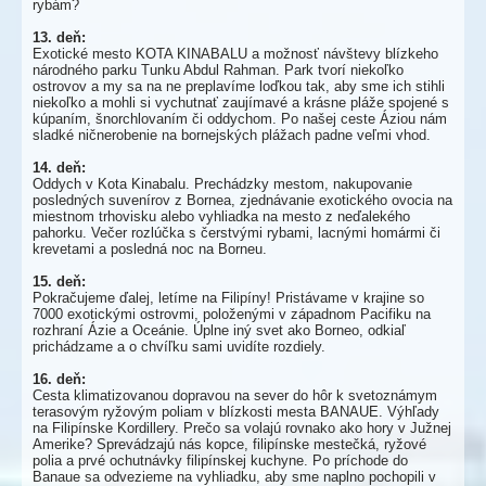
rybám?
13. deň:
Exotické mesto KOTA KINABALU a možnosť návštevy blízkeho
národného parku Tunku Abdul Rahman. Park tvorí niekoľko
ostrovov a my sa na ne preplavíme loďkou tak, aby sme ich stihli
niekoľko a mohli si vychutnať zaujímavé a krásne pláže spojené s
kúpaním, šnorchlovaním či oddychom. Po našej ceste Áziou nám
sladké ničnerobenie na bornejských plážach padne veľmi vhod.
14. deň:
Oddych v Kota Kinabalu. Prechádzky mestom, nakupovanie
posledných suvenírov z Bornea, zjednávanie exotického ovocia na
miestnom trhovisku alebo vyhliadka na mesto z neďalekého
pahorku. Večer rozlúčka s čerstvými rybami, lacnými homármi či
krevetami a posledná noc na Borneu.
15. deň:
Pokračujeme ďalej, letíme na Filipíny! Pristávame v krajine so
7000 exotickými ostrovmi, položenými v západnom Pacifiku na
rozhraní Ázie a Oceánie. Úplne iný svet ako Borneo, odkiaľ
prichádzame a o chvíľku sami uvidíte rozdiely.
16. deň:
Cesta klimatizovanou dopravou na sever do hôr k svetoznámym
terasovým ryžovým poliam v blízkosti mesta BANAUE. Výhľady
na Filipínske Kordillery. Prečo sa volajú rovnako ako hory v Južnej
Amerike? Sprevádzajú nás kopce, filipínske mestečká, ryžové
polia a prvé ochutnávky filipínskej kuchyne. Po príchode do
Banaue sa odvezieme na vyhliadku, aby sme naplno pochopili v