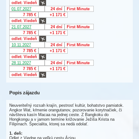
odlet: Viedeň
01.07.2027
24 dní
First Minute
7 785 €
+1 171 €
odlet: Viedeň
21.07.2027
24 dní
First Minute
7 785 €
+1 171 €
odlet: Viedeň
10.11.2027
24 dní
First Minute
7 785 €
+1 171 €
odlet: Viedeň
28.11.2027
24 dní
First Minute
7 785 €
+1 171 €
odlet: Viedeň
Popis zájazdu
Neuveriteľný rozsah krajín, pestrosť kultúr, bohatstvo pamiatok.
Angkor Wat, kŕmenie orangutanov, pozorovanie korytnačiek, či
návšteva kasín Macaa na jednej ceste. Z Bangkoku do
Hongkongu a v jarnom termíne križovanie Ježiša Krista na
Filipínach. Špecialita, ktorej sa nedá odolať.
1. deň:
Odlet z Viedne na veľkú cestu Áziou.