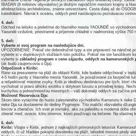
IBADAN (8 miliónov obyvateľov) je druhým najväčším mestom krajiny a hl
afrobrazílskou architektúrou, známe univerzitami. Cesta ďalej až do OSO
katedrálami. Návrat k oceánu, oddych pred nastávajúcou poznávacou cesto
4. deň:
Odchod na letisko a preletíme do hlavného mesta YAOUNDÉ vo východnom 
Yaoundé vzdušné, priestranné a príjemne chladné v nadmorskej výške 750 
5. deň:
Vyberte si svoj program na nasledujúce dni.
UPOZORNENIE: Pokiaľ ste dobrodružné typy a ste pripravení na náročné po
vyberte si v doplnkových službách túto položku. Pokiaľ nie ste fanúšikom 
vyberte si
základný program v cene zájazdu
,
oddych na kamerunských pl
(ak budú záujemcovia o Dja).
Odpočinok v Kiribi:
Ráno sa presunieme na pláž do oblasti Kiribi, kde budete oddychovať v teplý
4-5 hodín jazdy z hlavného mesta Yaoundé. Je považované za bezpečné turis
a rešpektovať miestne zvyky. Kribi je ideálnou destináciou pre tých, ktorí 
vychutnať si pravú africkú exotiku s dotykom luxusu a prírodnej krásy. Nec
kuchyňou a pohostinnosťou miestnych – váš dokonalý oddych sa začína prá
Možnosť Rezervácia Dja:
Skoro ráno vyrazíme do husto zalesneného východného Kamerunu k rieke D
rieke Dja sa dostaneme do dediny Pygmejov. Títo maličkí obyvatelia džung
lovcov a zberačov. Ich svet je rovnaký, ako za paleolitu a moderná doba oh
zbierať med, ovocie, kôru stromov, ktorú používajú na liečenie. Na vlastnej 
6. deň:
Kiribi:
Vitajte v Kiribi, jednom z najkrajších prímorských letovísk Kamerunu
oddych, či už hľadáte pokojnú dovolenku na pláži, lahodné morské plody aleb