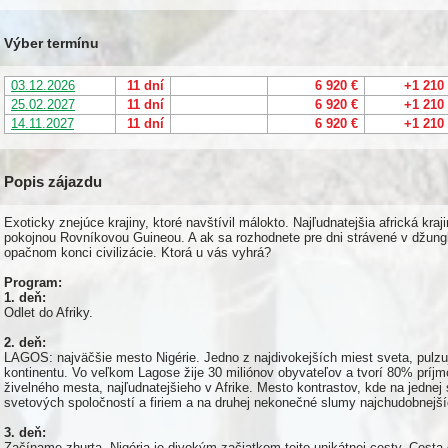
Výber termínu
03.12.2026
11 dní
6 920 €
+1 210
25.02.2027
11 dní
6 920 €
+1 210
14.11.2027
11 dní
6 920 €
+1 210
Popis zájazdu
Exoticky znejúce krajiny, ktoré navštívil málokto. Najľudnatejšia africká kraj
pokojnou Rovníkovou Guineou. A ak sa rozhodnete pre dni strávené v džungl
opačnom konci civilizácie. Ktorá u vás vyhrá?
Program:
1. deň:
Odlet do Afriky.
2. deň:
LAGOS: najväčšie mesto Nigérie. Jedno z najdivokejších miest sveta, pulzujú
kontinentu. Vo veľkom Lagose žije 30 miliónov obyvateľov a tvorí 80% príjm
živelného mesta, najľudnatejšieho v Afrike. Mesto kontrastov, kde na jedne
svetových spoločností a firiem a na druhej nekonečné slumy najchudobnejš
3. deň:
Začíname zhurta. Nigéria je divokým začiatkom tejto unikátnej cesty. Cesta 