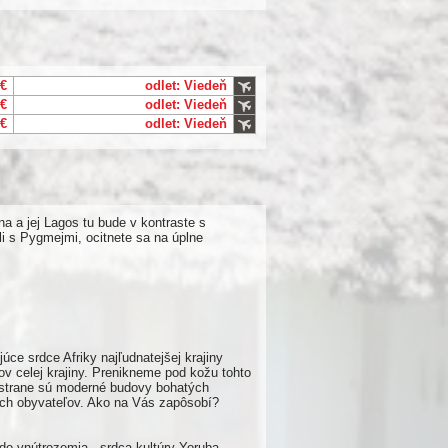
 €
odlet: Viedeň
 €
odlet: Viedeň
 €
odlet: Viedeň
ina a jej Lagos tu bude v kontraste s
i s Pygmejmi, ocitnete sa na úplne
ce srdce Afriky najľudnatejšej krajiny
ov celej krajiny. Prenikneme pod kožu tohto
j strane sú moderné budovy bohatých
ích obyvateľov. Ako na Vás zapôsobí?
do vnútrozemia - srdca kultúry Yoruba.