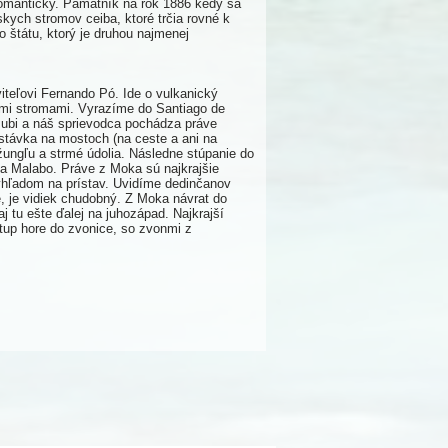
 romanticky. Pamätník na rok 1886 kedy sa
kych stromov ceiba, ktoré trčia rovné k
 štátu, ktorý je druhou najmenej
iteľovi Fernando Pó. Ide o vulkanický
ymi stromami. Vyrazíme do Santiago de
ubi a náš sprievodca pochádza práve
astávka na mostoch (na ceste a ani na
žungľu a strmé údolia. Následne stúpanie do
 a Malabo. Práve z Moka sú najkrajšie
výhľadom na prístav. Uvidíme dedinčanov
, je vidiek chudobný. Z Moka návrat do
 tu ešte ďalej na juhozápad. Najkrajší
tup hore do zvonice, so zvonmi z