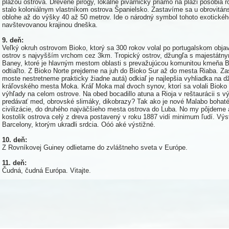
plážou ostrova. Drevené pirogy, lokálne pivárničky priamo na pláži pôsobia
stalo koloniálnym vlastníkom ostrova Španielsko. Zastavíme sa u obrovitáns
oblohe až do výšky 40 až 50 metrov. Ide o národný symbol tohoto exotického
navštevovanou krajinou dneška.
9. deň:
Veľký okruh ostrovom Bioko, ktorý sa 300 rokov volal po portugalskom objav
ostrov s najvyšším vrchom cez 3km. Tropický ostrov, džungľa s majestátn
Baney, ktoré je hlavným mestom oblasti s prevažujúcou komunitou kmeňa B
odtiaľto. Z Bioko Norte prejdeme na juh do Bioko Sur až do mesta Riaba. Z
moste nestretneme prakticky žiadne autá) odkiaľ je najlepšia vyhliadka na d
kráľovského mesta Moka. Kráľ Moka mal dvoch synov, ktorí sa volali Bioko
výhľady na celom ostrove. Na obed bocadillo atuna a Rioja v reštaurácii s 
predávať med, obrovské slimáky, dikobrazy? Tak ako je nové Malabo bohaté
civilizácie, do druhého najväčšieho mesta ostrova do Luba. No my pôjdeme aj
kostolík ostrova celý z dreva postavený v roku 1887 vidí minimum ľudí. Výs
Barcelony, ktorým ukradli srdcia. Oóó aké výstižné.
10. deň:
Z Rovníkovej Guiney odlietame do zvláštneho sveta v Európe.
11. deň:
Čudná, čudná Európa. Vitajte.