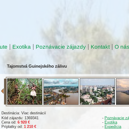
ute
Exotika
Poznávacie zájazdy
Kontakt
O ná
Tajomstvá Guinejského zálivu
Destinácia: Viac destinácií
Kód zájazdu: 1369341
-
Poznávacie zá
Cena od:
6 920 €
-
Exotika
Príplatky od:
1 210 €
-
Expedícia