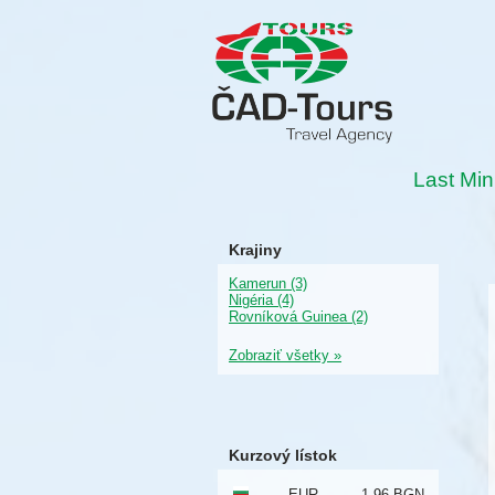
Last Min
Krajiny
Kamerun (3)
Nigéria (4)
Rovníková Guinea (2)
Zobraziť všetky »
Kurzový lístok
EUR
1,96 BGN