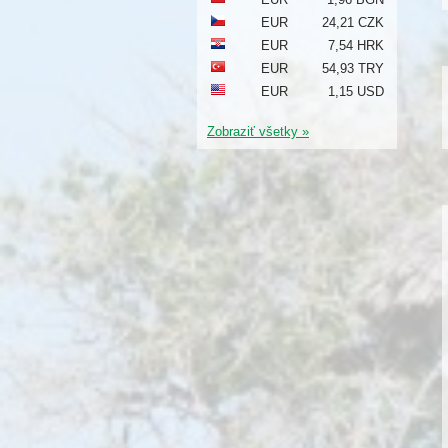
EUR
24,21 CZK
EUR
7,54 HRK
EUR
54,93 TRY
EUR
1,15 USD
Zobraziť všetky »