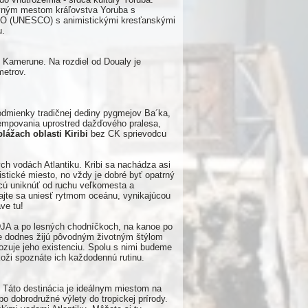
avným mestom kráľovstva Yoruba s
GBO (UNESCO) s animistickými kresťanskými
u.
Kamerune. Na rozdiel od Doualy je
metrov.
dmienky tradičnej dediny pygmejov Ba´ka,
kempovania uprostred dažďového pralesa,
ážach oblasti Kiribi
bez CK sprievodcu
ch vodách Atlantiku. Kribi sa nachádza asi
tické miesto, no vždy je dobré byť opatrný
chcú uniknúť od ruchu veľkomesta a
hajte sa uniesť rytmom oceánu, vynikajúcou
ve tu!
JA a po lesných chodníčkoch, na kanoe po
le dodnes žijú pôvodným životným štýlom
rozuje jeho existenciu. Spolu s nimi budeme
koži spoznáte ich každodennú rutinu.
! Táto destinácia je ideálnym miestom na
o dobrodružné výlety do tropickej prírody.