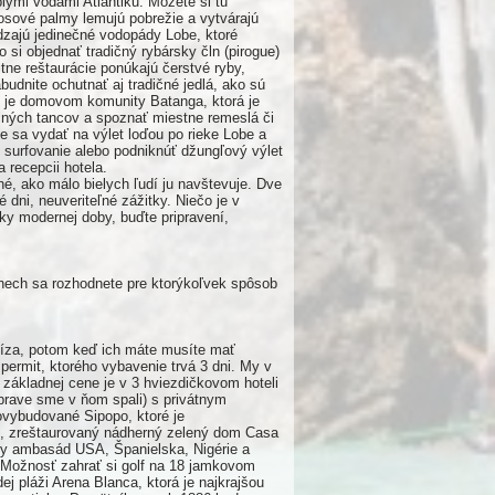
ými vodami Atlantiku. Môžete si tu
osové palmy lemujú pobrežie a vytvárajú
ádzajú jedinečné vodopády Lobe, ktoré
si objednať tradičný rybársky čln (pirogue)
stne reštaurácie ponúkajú čerstvé ryby,
budnite ochutnať aj tradičné jedlá, ako sú
bi je domovom komunity Batanga, ktorá je
čných tancov a spoznať miestne remeslá či
te sa vydať na výlet loďou po rieke Lobe a
 surfovanie alebo podniknúť džungľový výlet
na recepcii hotela.
, ako málo bielych ľudí ju navštevuje. Dve
dni, neuveriteľné zážitky. Niečo je v
y modernej doby, buďte pripravení,
 nech sa rozhodnete pre ktorýkoľvek spôsob
 víza, potom keď ich máte musíte mať
permit, ktorého vybavenie trvá 3 dni. My v
základnej cene je v 3 hviezdičkovom hoteli
ýprave sme v ňom spali) s privátnym
ovybudované Sipopo, ktoré je
ou, zreštaurovaný nádherný zelený dom Casa
vy ambasád USA, Španielska, Nigérie a
 Možnosť zahrať si golf na 18 jamkovom
j pláži Arena Blanca, ktorá je najkrajšou