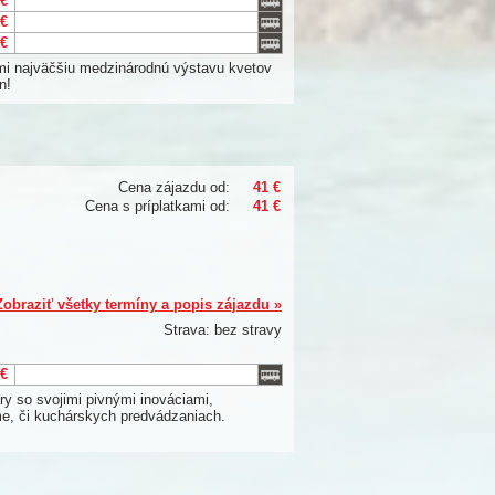
 €
 €
 €
ami najväčšiu medzinárodnú výstavu kvetov
n!
Cena zájazdu od:
41 €
Cena s príplatkami od:
41 €
Zobraziť všetky termíny a popis zájazdu »
Strava: bez stravy
 €
y so svojimi pivnými inováciami,
me, či kuchárskych predvádzaniach.