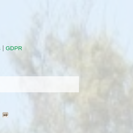
s
GDPR