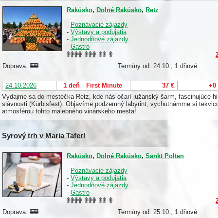
Rakúsko
,
Dolné Rakúsko
,
Retz
-
Poznávacie zájazdy
-
Výstavy a podujatia
-
Jednodňové zájazdy
-
Gastro
Doprava:
Termíny od: 24.10., 1 dňové
24.10.2026
1 deň
First Minute
37 €
+0
Vydajme sa do mestečka Retz, kde nás očarí južanský šarm, fascinujúce his
slávnosti (Kürbisfest). Objavíme podzemný labyrint, vychutnámme si tekvic
atmosférou tohto malebného vinárskeho mesta!
Syrový trh v Maria Taferl
Rakúsko
,
Dolné Rakúsko
,
Sankt Polten
-
Poznávacie zájazdy
-
Výstavy a podujatia
-
Jednodňové zájazdy
-
Gastro
Doprava:
Termíny od: 25.10., 1 dňové