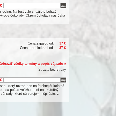
 €
rodinu. Na festivale si užijete bohatý
 výroby čokolády. Okrem čokolády nás čaká
Cena zájazdu od:
37 €
Cena s príplatkami od:
37 €
Zobraziť všetky termíny a popis zájazdu »
Strava: bez stravy
 €
e, ktorý roztočí ten najfarebnejší kolotoč
ou, sa počas veľtrhu mení na skutočný
záhrady, ktoré sú zdrojom inšpirácie, z