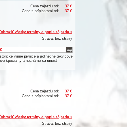
Cena zájazdu od:
37 €
Cena s príplatkami od:
37 €
Zobraziť všetky termíny a popis zájazdu »
Strava: bez stravy
 €
torické vínne pivnice a jedinečné tekvicové
ové špeciality a necháme sa uniesť
Cena zájazdu od:
37 €
Cena s príplatkami od:
37 €
Zobraziť všetky termíny a popis zájazdu »
Strava: bez stravy