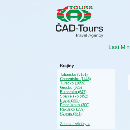
Last Min
Krajiny
Taliansko (3151)
Chorvátsko (1446)
Turecko (1059)
Grécko (925)
Bulharsko (647)
Španielsko (452)
Egypt (398)
Francúzsko (300)
Rakúsko (259)
Cyprus (251)
Zobraziť všetky »