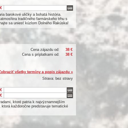
 €
ia barokové uličky a bohatá história.
j atmosféra tradičného farmárskeho trhu s
chajte sa uniesť kúzlom Dolného Rakúska!
Cena zájazdu od:
38 €
Cena s príplatkami od:
38 €
Zobraziť všetky termíny a popis zájazdu »
Strava: bez stravy
 €
 €
adami, ktoré patria k najvýznamnejším
, ktorá každoročne predstavuje tematické