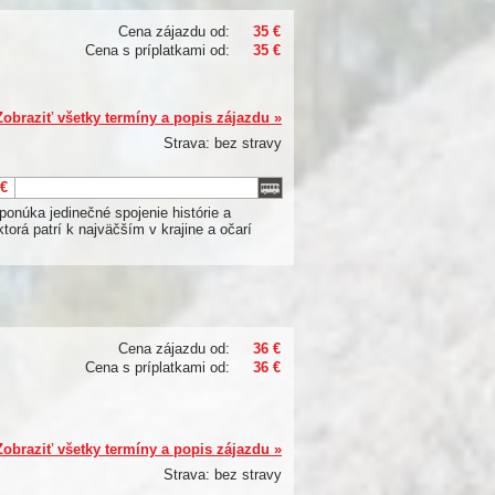
Cena zájazdu od:
35 €
Cena s príplatkami od:
35 €
Zobraziť všetky termíny a popis zájazdu »
Strava: bez stravy
 €
onúka jedinečné spojenie histórie a
torá patrí k najväčším v krajine a očarí
Cena zájazdu od:
36 €
Cena s príplatkami od:
36 €
Zobraziť všetky termíny a popis zájazdu »
Strava: bez stravy