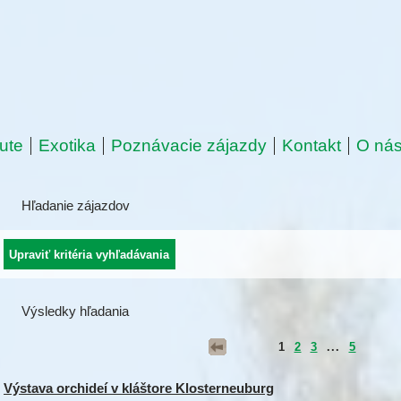
ute
Exotika
Poznávacie zájazdy
Kontakt
O ná
Hľadanie zájazdov
Výsledky hľadania
1
2
3
...
5
Výstava orchideí v kláštore Klosterneuburg