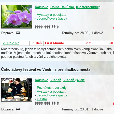
Rakúsko
,
Dolné Rakúsko
,
Klosterneuburg
-
Výstavy a podujatia
-
Jednodňové zájazdy
Doprava:
Termíny od: 28.02., 1 dňové
28.02.2027
1 deň
First Minute
35 €
+0
Klosterneuburg, jeden z najvýznamnejších sakrálnych komplexov Rakúska, p
tradície. V jeho priestoroch sa každoročne koná pôsobivá výstava orchideí, k
pestrou paletou farieb a vôní z celého sveta.
Čokoládový festival vo Viedni s prehliadkou mesta
Rakúsko
,
Viedeň
,
Viedeň (Wien)
-
Poznávacie zájazdy
-
Výstavy a podujatia
-
Jednodňové zájazdy
-
Gastro
Doprava:
Termíny od: 23.01., 1 dňové