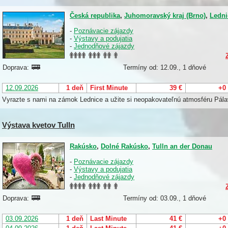
Česká republika
,
Juhomoravský kraj (Brno)
,
Ledni
-
Poznávacie zájazdy
-
Výstavy a podujatia
-
Jednodňové zájazdy
Doprava:
Termíny od: 12.09., 1 dňové
12.09.2026
1 deň
First Minute
39 €
+0
Vyrazte s nami na zámok Lednice a užite si neopakovateľnú atmosféru Pála
Výstava kvetov Tulln
Rakúsko
,
Dolné Rakúsko
,
Tulln an der Donau
-
Poznávacie zájazdy
-
Výstavy a podujatia
-
Jednodňové zájazdy
Doprava:
Termíny od: 03.09., 1 dňové
03.09.2026
1 deň
Last Minute
41 €
+0