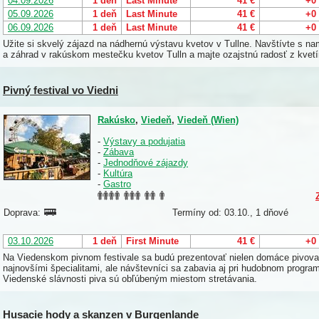
04.09.2026
1 deň
Last Minute
41 €
+0
05.09.2026
1 deň
Last Minute
41 €
+0
06.09.2026
1 deň
Last Minute
41 €
+0
Užite si skvelý zájazd na nádhernú výstavu kvetov v Tullne. Navštívte s n
a záhrad v rakúskom mestečku kvetov Tulln a majte ozajstnú radosť z kvetí
Pivný festival vo Viedni
Rakúsko
,
Viedeň
,
Viedeň (Wien)
-
Výstavy a podujatia
-
Zábava
-
Jednodňové zájazdy
-
Kultúra
-
Gastro
Doprava:
Termíny od: 03.10., 1 dňové
03.10.2026
1 deň
First Minute
41 €
+0
Na Viedenskom pivnom festivale sa budú prezentovať nielen domáce pivovar
najnovšími špecialitami, ale návštevníci sa zabavia aj pri hudobnom progra
Viedenské slávnosti piva sú obľúbeným miestom stretávania.
Husacie hody a skanzen v Burgenlande