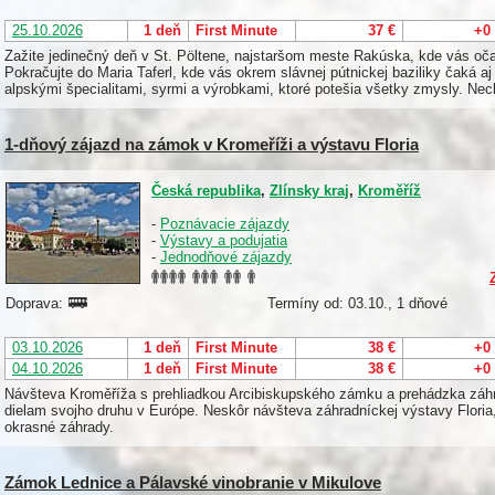
25.10.2026
1 deň
First Minute
37 €
+0
Zažite jedinečný deň v St. Pöltene, najstaršom meste Rakúska, kde vás očar
Pokračujte do Maria Taferl, kde vás okrem slávnej pútnickej baziliky čaká a
alpskými špecialitami, syrmi a výrobkami, ktoré potešia všetky zmysly. Ne
1-dňový zájazd na zámok v Kromeříži a výstavu Floria
Česká republika
,
Zlínsky kraj
,
Kroměříž
-
Poznávacie zájazdy
-
Výstavy a podujatia
-
Jednodňové zájazdy
Doprava:
Termíny od: 03.10., 1 dňové
03.10.2026
1 deň
First Minute
38 €
+0
04.10.2026
1 deň
First Minute
38 €
+0
Návšteva Kroměříža s prehliadkou Arcibiskupského zámku a prehádzka záhr
dielam svojho druhu v Európe. Neskôr návšteva záhradníckej výstavy Floria
okrasné záhrady.
Zámok Lednice a Pálavské vinobranie v Mikulove