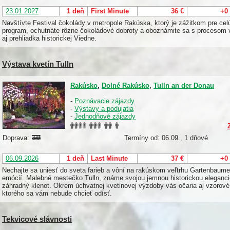
23.01.2027
1 deň
First Minute
36 €
+0
Navštívte Festival čokolády v metropole Rakúska, ktorý je zážitkom pre celú 
program, ochutnáte rôzne čokoládové dobroty a oboznámite sa s procesom
aj prehliadka historickej Viedne.
Výstava kvetín Tulln
Rakúsko
,
Dolné Rakúsko
,
Tulln an der Donau
-
Poznávacie zájazdy
-
Výstavy a podujatia
-
Jednodňové zájazdy
Doprava:
Termíny od: 06.09., 1 dňové
06.09.2026
1 deň
Last Minute
37 €
+0
Nechajte sa uniesť do sveta farieb a vôní na rakúskom veľtrhu Gartenbaumess
emócií. Malebné mestečko Tulln, známe svojou jemnou historickou eleganci
záhradný klenot. Okrem úchvatnej kvetinovej výzdoby vás očaria aj vzorové 
ktorého sa vám nebude chcieť odísť.
Tekvicové slávnosti