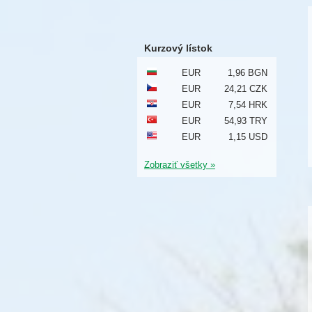
Kurzový lístok
EUR
1,96 BGN
EUR
24,21 CZK
EUR
7,54 HRK
EUR
54,93 TRY
EUR
1,15 USD
Zobraziť všetky »