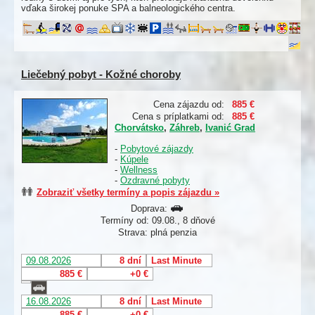
vďaka širokej ponuke SPA a balneologického centra.
Liečebný pobyt - Kožné choroby
Cena zájazdu od:
885 €
Cena s príplatkami od:
885 €
Chorvátsko
,
Záhreb
,
Ivanić Grad
-
Pobytové zájazdy
-
Kúpele
-
Wellness
-
Ozdravné pobyty
Zobraziť všetky termíny a popis zájazdu »
Doprava:
Termíny od: 09.08., 8 dňové
Strava: plná penzia
09.08.2026
8 dní
Last Minute
885 €
+0 €
16.08.2026
8 dní
Last Minute
885 €
+0 €