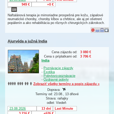
949 €
+0 €
Naftalánová terapia je mimoriadne prospešná pre kožu, zápalové
reumatické choroby, choroby kĺbov a chrbtice, ale aj pri ošetrení
popálenín a ako rehabilitácia po rôznych chirurgických zákrokoch.
Ajurvéda a južná India
Cena zájazdu od:
3 080 €
Cena s príplatkami od:
3 706 €
India
-
Poznávacie zájazdy
-
Exotika
-
Pobytovo-poznávacie
-
Ozdravné pobyty
Zobraziť všetky termíny a popis zájazdu »
Doprava:
Termíny od: 23.08., 13 dňové
Strava: raňajky
odlet: Viedeň
23.08.2026
13 dní
Last Minute
3 216 €
+626 €