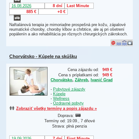
16.08.2026
8 dní
Last Minute
885 €
+0 €
Naftalánová terapia je mimoriadne prospešná pre kožu, zápalové
reumatické choroby, choroby kĺbov a chrbtice, ale aj pri ošetrení
popálenín a ako rehabilitácia po rôznych chirurgických zákrokoch.
Chorvátsko - Kúpele na skúšku
Cena zájazdu od:
949 €
Cena s príplatkami od:
949 €
Chorvátsko
,
Záhreb
,
Ivanić Grad
-
Pobytové zájazdy
-
Kúpele
-
Wellness
-
Ozdravné pobyty
Zobraziť všetky termíny a popis zájazdu »
Doprava:
Termíny od: 19.09., 7 dňové
Strava: plná penzia
19.09.2026
7 dní
First Minute