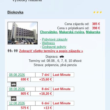
Biokovka
Cena zájazdu od:
385 €
Cena s príplatkami od:
398 €
Chorvátsko
,
Makarská riviéra
,
Makarska
-
Pobytové zájazdy
-
Wellness
-
Ozdravné pobyty
Zobraziť všetky termíny a popis zájazdu »
Doprava:
Termíny od: 08.08., 6, 7, 8, 10 dňové
Strava: polpenzia, plná penzia
08.08.2026
7 dní
Last Minute
690 €
+15,60 €
08.08.2026
8 dní
Last Minute
805 €
+18,20 €
12.08.2026
6 dní
Last Minute
575 €
+13 €