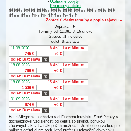
-
Ozdravné pobyty
-
Pre rodiny s deťmi
Zobraziť všetky termíny a popis zájazdu »
Doprava:
Termíny od: 11.08., 8, 15 dňové
Strava: all Inclusive
odlet: Bratislava
11.08.2026
8 dní
Last Minute
745 €
+0 €
odlet: Bratislava
18.08.2026
8 dní
Last Minute
780 €
+0 €
odlet: Bratislava
18.08.2026
15 dní
Last Minute
1 536 €
+0 €
odlet: Bratislava
01.09.2026
8 dní
Last Minute
874 €
+0 €
odlet: Bratislava
Hotel Allegra sa nachádza v obľúbenom letovisku Zlaté Piesky v
dochádzkovej vzdialenosti od centra so širokou ponukou
zábavných aktivít a nákupných možností. Je vhodnou voľbou pre
rodiny s deťmi aj pre tých, ktorí preferujú relaxačnú dovolenku