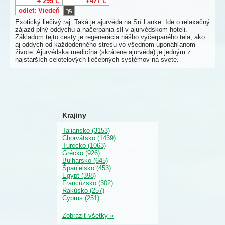
4 295 €
+477 €
odlet: Viedeň
Exotický liečivý raj. Taká je ajurvéda na Srí Lanke. Ide o relaxačný
zájazd plný oddychu a načerpania síl v ajurvédskom hoteli.
Základom tejto cesty je regenerácia nášho vyčerpaného tela, ako
aj oddych od každodenného stresu vo všednom uponáhľanom
živote. Ajurvédska medicína (skrátene ajurvéda) je jedným z
najstarších celotelových liečebných systémov na svete.
Krajiny
Taliansko (3153)
Chorvátsko (1439)
Turecko (1063)
Grécko (926)
Bulharsko (645)
Španielsko (453)
Egypt (398)
Francúzsko (302)
Rakúsko (257)
Cyprus (251)
Zobraziť všetky »