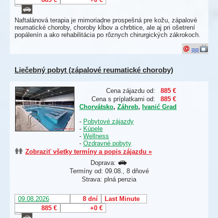
Naftalánová terapia je mimoriadne prospešná pre kožu, zápalové
reumatické choroby, choroby kĺbov a chrbtice, ale aj pri ošetrení
popálenín a ako rehabilitácia po rôznych chirurgických zákrokoch.
Liečebný pobyt (zápalové reumatické choroby)
Cena zájazdu od:
885 €
Cena s príplatkami od:
885 €
Chorvátsko
,
Záhreb
,
Ivanić Grad
-
Pobytové zájazdy
-
Kúpele
-
Wellness
-
Ozdravné pobyty
Zobraziť všetky termíny a popis zájazdu »
Doprava:
Termíny od: 09.08., 8 dňové
Strava: plná penzia
09.08.2026
8 dní
Last Minute
885 €
+0 €