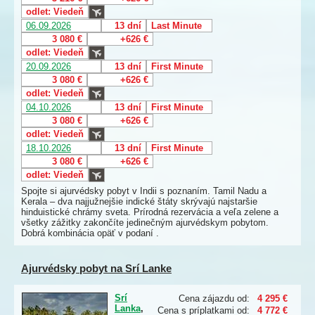
odlet: Viedeň
06.09.2026
13 dní
Last Minute
3 080 €
+626 €
odlet: Viedeň
20.09.2026
13 dní
First Minute
3 080 €
+626 €
odlet: Viedeň
04.10.2026
13 dní
First Minute
3 080 €
+626 €
odlet: Viedeň
18.10.2026
13 dní
First Minute
3 080 €
+626 €
odlet: Viedeň
Spojte si ajurvédsky pobyt v Indii s poznaním. Tamil Nadu a
Kerala – dva najjužnejšie indické štáty skrývajú najstaršie
hinduistické chrámy sveta. Prírodná rezervácia a veľa zelene a
všetky zážitky zakončíte jedinečným ajurvédskym pobytom.
Dobrá kombinácia opäť v podaní .
Ajurvédsky pobyt na Srí Lanke
Srí
Cena zájazdu od:
4 295 €
Lanka
,
Cena s príplatkami od:
4 772 €