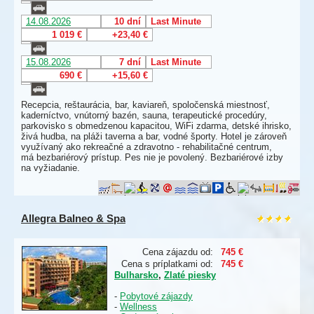
14.08.2026
10 dní
Last Minute
1 019 €
+23,40 €
15.08.2026
7 dní
Last Minute
690 €
+15,60 €
Recepcia, reštaurácia, bar, kaviareň, spoločenská miestnosť,
kaderníctvo, vnútorný bazén, sauna, terapeutické procedúry,
parkovisko s obmedzenou kapacitou, WiFi zdarma, detské ihrisko,
živá hudba, na pláži taverna a bar, vodné športy. Hotel je zároveň
využívaný ako rekreačné a zdravotno - rehabilitačné centrum,
má bezbariérový prístup. Pes nie je povolený. Bezbariérové izby
na vyžiadanie.
Allegra Balneo & Spa
Cena zájazdu od:
745 €
Cena s príplatkami od:
745 €
Bulharsko
,
Zlaté piesky
-
Pobytové zájazdy
-
Wellness