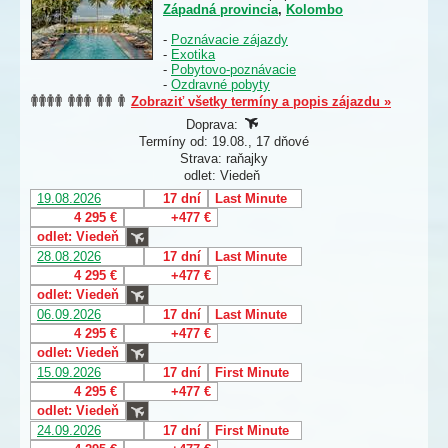
Západná provincia
,
Kolombo
-
Poznávacie zájazdy
-
Exotika
-
Pobytovo-poznávacie
-
Ozdravné pobyty
Zobraziť všetky termíny a popis zájazdu »
Doprava:
Termíny od: 19.08., 17 dňové
Strava: raňajky
odlet: Viedeň
19.08.2026
17 dní
Last Minute
4 295 €
+477 €
odlet: Viedeň
28.08.2026
17 dní
Last Minute
4 295 €
+477 €
odlet: Viedeň
06.09.2026
17 dní
Last Minute
4 295 €
+477 €
odlet: Viedeň
15.09.2026
17 dní
First Minute
4 295 €
+477 €
odlet: Viedeň
24.09.2026
17 dní
First Minute